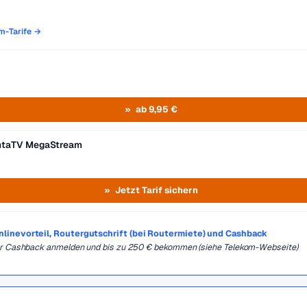
om-Tarife →
ab 9,95 €
entaTV MegaStream
Jetzt Tarif sichern
Onlinevorteil, Routergutschrift (bei Routermiete) und Cashback
für Cashback anmelden und bis zu 250 € bekommen (siehe Telekom-Webseite)