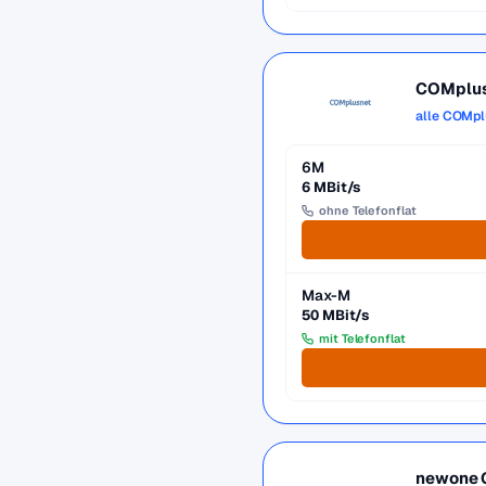
COMplu
alle COMpl
6M
6 MBit/s
ohne Telefonflat
Max-M
50 MBit/s
mit Telefonflat
newone