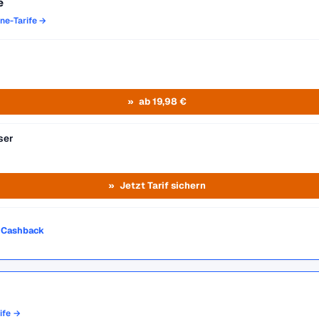
e
one-Tarife →
ab 19,98 €
ser
Jetzt Tarif sichern
o Cashback
rife →