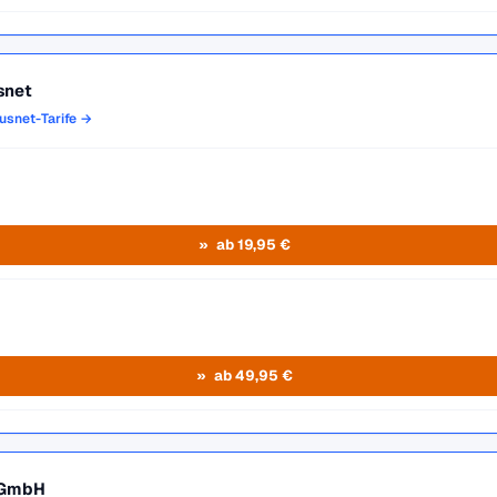
snet
usnet-Tarife →
ab 19,95 €
ab 49,95 €
 GmbH