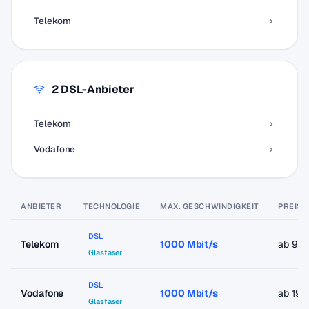
Telekom
2 DSL-Anbieter
Telekom
Vodafone
ANBIETER
TECHNOLOGIE
MAX. GESCHWINDIGKEIT
PREIS 
DSL
Telekom
1000 Mbit/s
ab 9,9
Glasfaser
DSL
Vodafone
1000 Mbit/s
ab 19,
Glasfaser