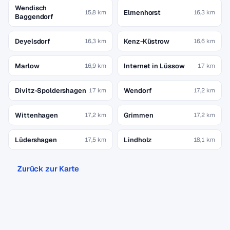
Wendisch
Elmenhorst
15,8 km
16,3 km
Baggendorf
Deyelsdorf
Kenz-Küstrow
16,3 km
16,6 km
Marlow
Internet in Lüssow
16,9 km
17 km
Divitz-Spoldershagen
Wendorf
17 km
17,2 km
Wittenhagen
Grimmen
17,2 km
17,2 km
Lüdershagen
Lindholz
17,5 km
18,1 km
Zurück zur Karte