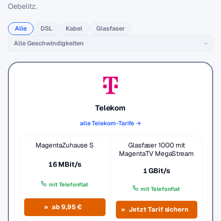
Oebelitz.
Alle
DSL
Kabel
Glasfaser
Telekom
alle Telekom-Tarife →
MagentaZuhause S
Glasfaser 1000 mit
MagentaTV MegaStream
16 MBit/s
1 GBit/s
mit Telefonflat
mit Telefonflat
ab 9,95 €
Jetzt Tarif sichern