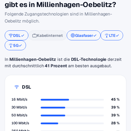
gibt es in Millienhagen-Oebelitz?
Folgende Zugangstechnologien sind in Millienhagen-
Oebelitz möglich.
DSL
Kabelinternet
Glasfaser
LTE
5G
In
Millienhagen-Oebelitz
ist die
DSL-Technologie
derzeit
mit durchschnittlich
41 Prozent
am besten ausgebaut.
DSL
16 Mbit/s
45 %
30 Mbit/s
39 %
50 Mbit/s
39 %
100 Mbit/s
28 %