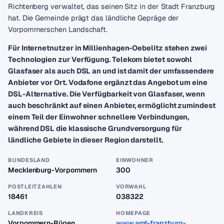
Richtenberg verwaltet, das seinen Sitz in der Stadt Franzburg
hat. Die Gemeinde prägt das ländliche Gepräge der
Vorpommerschen Landschaft.
Für Internetnutzer in Millienhagen-Oebelitz stehen zwei
Technologien zur Verfügung. Telekom bietet sowohl
Glasfaser als auch DSL an und ist damit der umfassendere
Anbieter vor Ort. Vodafone ergänzt das Angebot um eine
DSL-Alternative. Die Verfügbarkeit von Glasfaser, wenn
auch beschränkt auf einen Anbieter, ermöglicht zumindest
einem Teil der Einwohner schnellere Verbindungen,
während DSL die klassische Grundversorgung für
ländliche Gebiete in dieser Region darstellt.
BUNDESLAND
EINWOHNER
Mecklenburg-Vorpommern
300
POSTLEITZAHLEN
VORWAHL
18461
038322
LANDKREIS
HOMEPAGE
Vorpommern-Rügen
www.amt-franzburg-