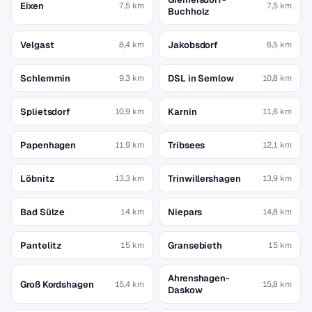
Eixen
7,5 km
7,5 km
Buchholz
Velgast
Jakobsdorf
8,4 km
8,5 km
Schlemmin
DSL in Semlow
9,3 km
10,8 km
Splietsdorf
Karnin
10,9 km
11,6 km
Papenhagen
Tribsees
11,9 km
12,1 km
Löbnitz
Trinwillershagen
13,3 km
13,9 km
Bad Sülze
Niepars
14 km
14,8 km
Pantelitz
Gransebieth
15 km
15 km
Ahrenshagen-
Groß Kordshagen
15,4 km
15,8 km
Daskow