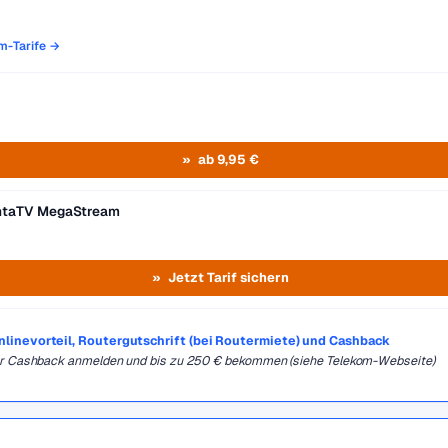
om-Tarife →
ab 9,95 €
entaTV MegaStream
Jetzt Tarif sichern
Onlinevorteil, Routergutschrift (bei Routermiete) und Cashback
für Cashback anmelden und bis zu 250 € bekommen (siehe Telekom-Webseite)