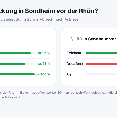
eckung in Sondheim vor der Rhön?
t, siehst du im Schnell-Check nach Anbieter.
5G in Sondheim vor
ca. 96 %
Telekom
ca. 91 %
Vodafone
ca. 100 %
O₂
or der Rhön in Bayern getroffen werden können. Je nach Wohngebiet kann die L
ine Adresse durch.