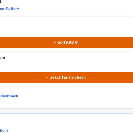
e
one-Tarife →
ab 19,98 €
ser
Jetzt Tarif sichern
o Cashback
rife →