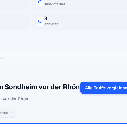
Kabelinternet
3
Anbieter
ait
in Sondheim vor der Rhön
Alle Tarife vergleich
m vor der Rhön.