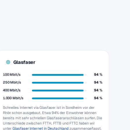
Glasfaser
100 Mbit/s
94 %
250 Mbit/s
94 %
400 Mbit/s
94 %
1.000 Mbit/s
94 %
Schnelles Internet via Glasfaser ist in Sondheim vor der
Rhön schon ausgebaut. Etwa 94% der Einwohner können
bereits mit sehr schnellen Glasfaseranschlüssen surfen. Die
Unterschiede zwischen FTTH, FTTB und FTTC haben wir
unter
Glasfaser Internet in Deutschland
zusammengefasst.