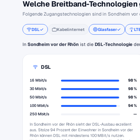
Welche Breitband-Technologien g
Folgende Zugangstechnologien sind in Sondheim vor 
DSL
Kabelinternet
Glasfaser
LT
In
Sondheim vor der Rhön
ist die
DSL-Technologie
der
DSL
16 Mbit/s
98 %
30 Mbit/s
98 %
50 Mbit/s
98 %
100 Mbit/s
94 %
250 Mbit/s
—
In Sondheim vor der Rhön sieht der DSL-Ausbau exzellent
aus. Stolze 94 Prozent der Einwohner in Sondheim vor der
Rhön können DSL mit mindestens 100 MBit/s nutzen.