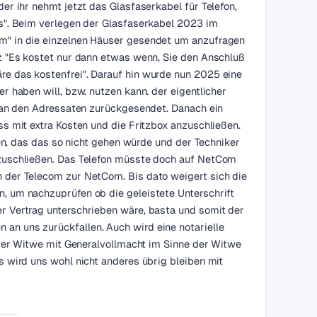
er ihr nehmt jetzt das Glasfaserkabel für Telefon,
s". Beim verlegen der Glasfaserkabel 2023 im
m" in die einzelnen Häuser gesendet um anzufragen
z "Es kostet nur dann etwas wenn, Sie den Anschluß
e das kostenfrei". Darauf hin wurde nun 2025 eine
r haben will, bzw. nutzen kann. der eigentlicher
r an den Adressaten zurückgesendet. Danach ein
s mit extra Kosten und die Fritzbox anzuschließen.
ten, das das so nicht gehen würde und der Techniker
nzuschließen. Das Telefon müsste doch auf NetCom
 der Telecom zur NetCom. Bis dato weigert sich die
, um nachzuprüfen ob die geleistete Unterschrift
r Vertrag unterschrieben wäre, basta und somit der
n uns zurückfallen. Auch wird eine notarielle
 der Witwe mit Generalvollmacht im Sinne der Witwe
 wird uns wohl nicht anderes übrig bleiben mit