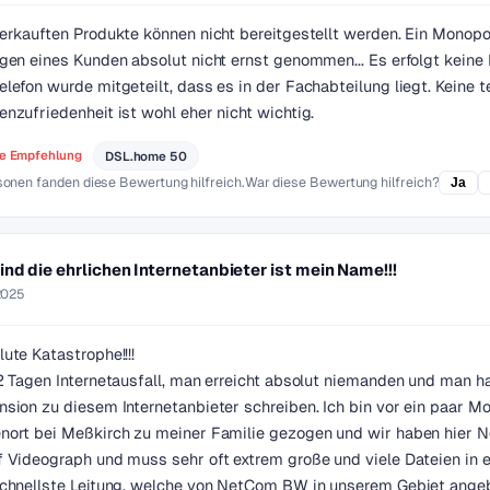
erkauften Produkte können nicht bereitgestellt werden. Ein Monopo
gen eines Kunden absolut nicht ernst genommen... Es erfolgt keine
lefon wurde mitgeteilt, dass es in der Fachabteilung liegt. Keine
nzufriedenheit ist wohl eher nicht wichtig.
e Empfehlung
DSL.home 50
sonen fanden diese Bewertung hilfreich.
War diese Bewertung hilfreich?
Ja
ind die ehrlichen Internetanbieter ist mein Name!!!
2025
ute Katastrophe!!!!
2 Tagen Internetausfall, man erreicht absolut niemanden und man ha
sion zu diesem Internetanbieter schreiben. Ich bin vor ein paar M
ort bei Meßkirch zu meiner Familie gezogen und wir haben hier Ne
 Videograph und muss sehr oft extrem große und viele Dateien in 
chnellste Leitung, welche von NetCom BW in unserem Gebiet angebot