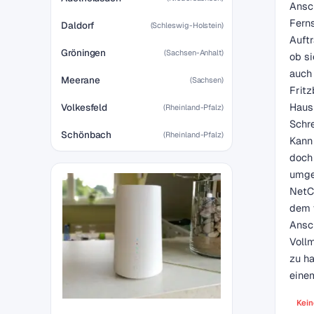
Ansch
Ferns
Daldorf
(Schleswig-Holstein)
Auft
Gröningen
(Sachsen-Anhalt)
ob si
auch
Meerane
(Sachsen)
Fritz
Hausb
Volkesfeld
(Rheinland-Pfalz)
Schre
Schönbach
(Rheinland-Pfalz)
Kann 
doch
umge
NetC
dem 
Ansc
Vollm
zu ha
einem
Kein