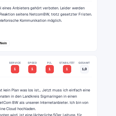
l eines Anbieters gehört verboten. Leider werden
 Reaktion seitens NetcomBW, trotz gesetzter Fristen.
 telefonische Kommunikation möglich.
Nein
SERVICE
SPEED
P/L
STABILITÄT
GESAMT
1
1
1
1
1,0
t kein Plan was los ist… Jetzt muss ich einfach eine
onaten in den Landkreis Sigmaringen in einen
tCom BW als unseren Internetanbieter. Ich bin von
eine Cloud hochladen.
en wird, ist eine lächerliche 50er Leitung, für