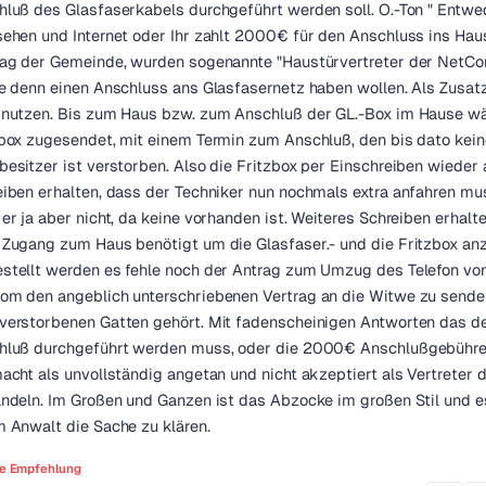
luß des Glasfaserkabels durchgeführt werden soll. O.-Ton " Entwed
ehen und Internet oder Ihr zahlt 2000€ für den Anschluss ins Hau
rag der Gemeinde, wurden sogenannte "Haustürvertreter der NetCo
e denn einen Anschluss ans Glasfasernetz haben wollen. Als Zusat
 nutzen. Bis zum Haus bzw. zum Anschluß der GL.-Box im Hause wär
box zugesendet, mit einem Termin zum Anschluß, den bis dato keine
esitzer ist verstorben. Also die Fritzbox per Einschreiben wiede
iben erhalten, dass der Techniker nun nochmals extra anfahren mus
er ja aber nicht, da keine vorhanden ist. Weiteres Schreiben erhal
 Zugang zum Haus benötigt um die Glasfaser.- und die Fritzbox a
stellt werden es fehle noch der Antrag zum Umzug des Telefon von
om den angeblich unterschriebenen Vertrag an die Witwe zu senden
verstorbenen Gatten gehört. Mit fadenscheinigen Antworten das de
hluß durchgeführt werden muss, oder die 2000€ Anschlußgebühren a
acht als unvollständig angetan und nicht akzeptiert als Vertreter
ndeln. Im Großen und Ganzen ist das Abzocke im großen Stil und es
 Anwalt die Sache zu klären.
e Empfehlung