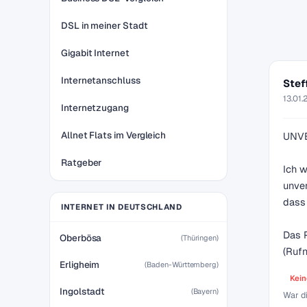
DSL in meiner Stadt
Gigabit Internet
Internetanschluss
Stef
13.01.
Internetzugang
Allnet Flats im Vergleich
UNV
Ratgeber
Ich w
unver
dass 
INTERNET IN DEUTSCHLAND
Das P
Oberbösa
(Thüringen)
(Rufn
Erligheim
(Baden-Württemberg)
Kein
Ingolstadt
(Bayern)
War d