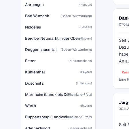
Aarbergen
(Hessen)
Bad Wurzach
(Baden-Württemberg)
Dani
07.01.
Nidderau
(Hessen)
Berg bei Neumarkt in der Oberpfalz
(Bayern)
Seit 
Dazu
Deggenhausertal
(Baden-Württemberg)
habe
An al
Freren
(Niedersachsen)
Kühlenthal
Kein
(Bayern)
Eine P
Döschnitz
(Thüringen)
Marnheim (Landkreis Donnersbergkreis)
(Rheinland-Pfalz)
Jürg
Wörth
(Bayern)
30.11.
Ruppertsberg (Landkreis Bad Dürkheim)
(Rheinland-Pfalz)
Seit
Adelheidsdorf
(Niedersachsen)