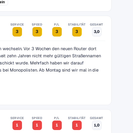
ein
SERVICE
SPEED
P/L
STABILITÄT
GESAMT
3
3
3
3
3,0
 wechseln. Vor 3 Wochen den neuen Router dort
 seit zehn Jahren nicht mehr gültigen Straßennamen
eschickt wurde. Mehrfach haben wir darauf
s bei Monopolisten. Ab Montag sind wir mal in die
SERVICE
SPEED
P/L
STABILITÄT
GESAMT
1
1
1
1
1,0