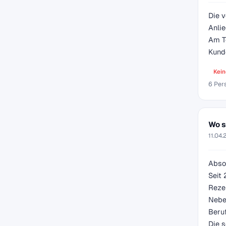
Die v
Anlie
Am Te
Kunde
Kein
6 Per
Wo s
11.04.
Absol
Seit 
Rezen
Neben
Beruf
Die s