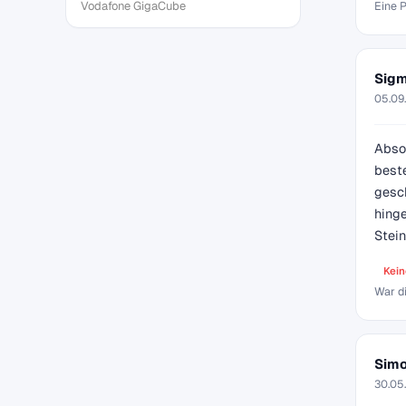
Eine P
Vodafone GigaCube
Sigm
05.09
Abso
beste
gesc
hinge
Stein
Kein
War d
Sim
30.05