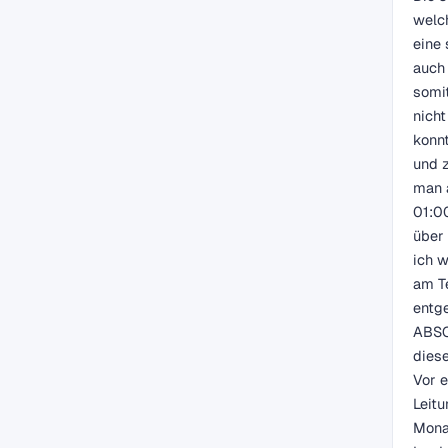
welc
eine
auch 
somit
nicht
konnt
und z
man 
01:00
über 
ich 
am Te
entge
ABSO
dies
Vor e
Leitu
Monat