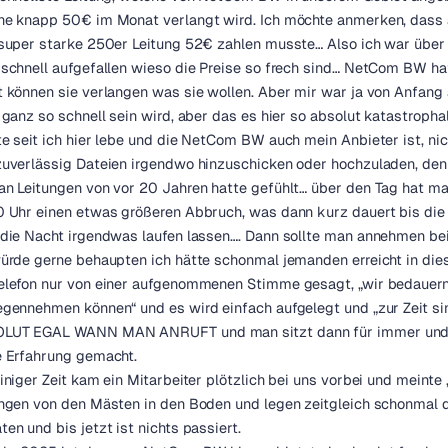
he knapp 50€ im Monat verlangt wird. Ich möchte anmerken, dass 
 super starke 250er Leitung 52€ zahlen musste… Also ich war über
schnell aufgefallen wieso die Preise so frech sind… NetCom BW ha
 können sie verlangen was sie wollen. Aber mir war ja von Anfang a
 ganz so schnell sein wird, aber das es hier so absolut katastrophal 
e seit ich hier lebe und die NetCom BW auch mein Anbieter ist, ni
uverlässig Dateien irgendwo hinzuschicken oder hochzuladen, denn
an Leitungen von vor 20 Jahren hatte gefühlt… über den Tag hat 
 Uhr einen etwas größeren Abbruch, was dann kurz dauert bis die V
die Nacht irgendwas laufen lassen…. Dann sollte man annehmen bei
würde gerne behaupten ich hätte schonmal jemanden erreicht in d
lefon nur von einer aufgenommenen Stimme gesagt, „wir bedauern se
gennehmen können“ und es wird einfach aufgelegt und „zur Zeit sin
LUT EGAL WANN MAN ANRUFT und man sitzt dann für immer und ewi
e Erfahrung gemacht.
iniger Zeit kam ein Mitarbeiter plötzlich bei uns vorbei und meinte 
ngen von den Mästen in den Boden und legen zeitgleich schonmal d
en und bis jetzt ist nichts passiert.