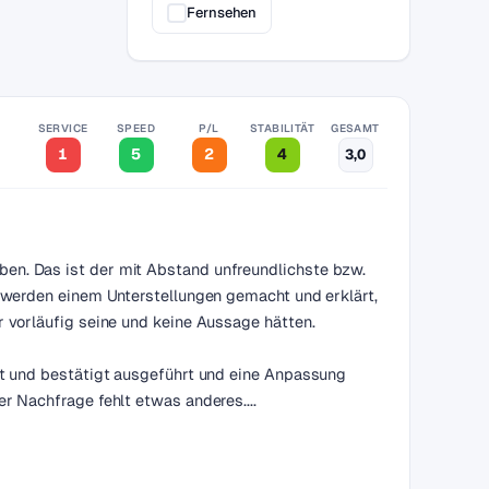
Fernsehen
SERVICE
SPEED
P/L
STABILITÄT
GESAMT
1
5
2
4
3,0
en. Das ist der mit Abstand unfreundlichste bzw.
s werden einem Unterstellungen gemacht und erklärt,
r vorläufig seine und keine Aussage hätten.
agt und bestätigt ausgeführt und eine Anpassung
er Nachfrage fehlt etwas anderes....