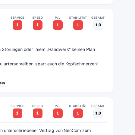
SERVICE
SPEED
P/L
STABILITÄT
GESAMT
1
1
1
1
1,0
n Störungen oder ihrem „Handwerk“ keinen Plan
u unterschreiben, spart euch die Kopfschmerzen!
ein
SERVICE
SPEED
P/L
STABILITÄT
GESAMT
1
1
1
1
1,0
ich unterschriebener Vertrag von NecCom zum