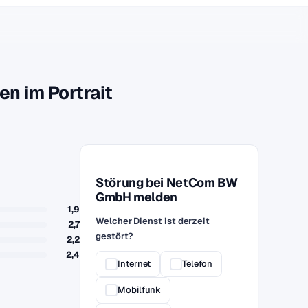
 im Portrait
Störung bei NetCom BW
GmbH melden
1,9
Welcher Dienst ist derzeit
2,7
gestört?
2,2
2,4
Internet
Telefon
Mobilfunk