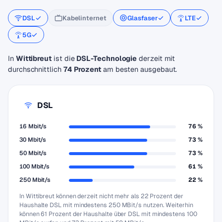
DSL
Kabelinternet
Glasfaser
LTE
5G
In
Wittibreut
ist die
DSL-Technologie
derzeit mit
durchschnittlich
74 Prozent
am besten ausgebaut.
DSL
16 Mbit/s
76 %
30 Mbit/s
73 %
50 Mbit/s
73 %
100 Mbit/s
61 %
250 Mbit/s
22 %
In Wittibreut können derzeit nicht mehr als 22 Prozent der
Haushalte DSL mit mindestens 250 MBit/s nutzen. Weiterhin
können 61 Prozent der Haushalte über DSL mit mindestens 100