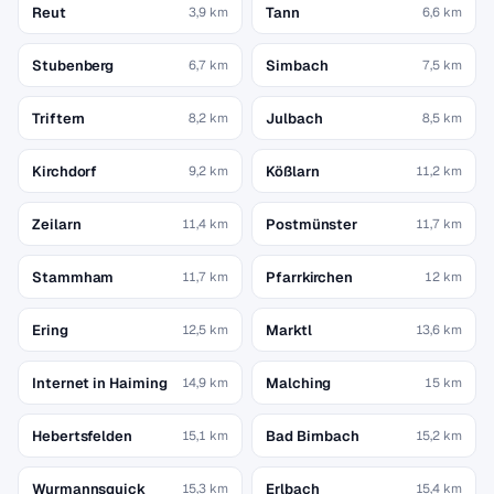
Reut
Tann
3,9 km
6,6 km
Stubenberg
Simbach
6,7 km
7,5 km
Triftern
Julbach
8,2 km
8,5 km
Kirchdorf
Kößlarn
9,2 km
11,2 km
Zeilarn
Postmünster
11,4 km
11,7 km
Stammham
Pfarrkirchen
11,7 km
12 km
Ering
Marktl
12,5 km
13,6 km
Internet in Haiming
Malching
14,9 km
15 km
Hebertsfelden
Bad Birnbach
15,1 km
15,2 km
Wurmannsquick
Erlbach
15,3 km
15,4 km