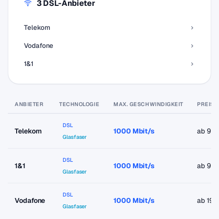
3 DSL-Anbieter
Telekom
Vodafone
1&1
ANBIETER
TECHNOLOGIE
MAX. GESCHWINDIGKEIT
PREIS 
DSL
Telekom
1000 Mbit/s
ab 9,9
Glasfaser
DSL
1&1
1000 Mbit/s
ab 9,9
Glasfaser
DSL
Vodafone
1000 Mbit/s
ab 19,
Glasfaser