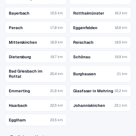
Bayerbach
Rotthalmünster
15,5 km
16,3 km
Perach
Eggenfelden
17,8 km
18,6 km
Mitterskirchen
Reischach
18,9 km
19,5 km
Dietersburg
Schönau
19,7 km
19,9 km
Bad Griesbach im
Burghausen
20,4 km
21 km
Rottal
Emmerting
Glasfaser in Mehring
21,8 km
22,2 km
Haarbach
Johanniskirchen
22,5 km
23,1 km
Egglham
23,5 km