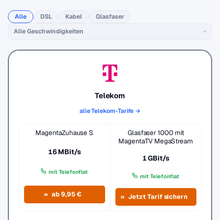
Alle
DSL
Kabel
Glasfaser
Telekom
alle Telekom-Tarife →
MagentaZuhause S
Glasfaser 1000 mit
MagentaTV MegaStream
16 MBit/s
1 GBit/s
mit Telefonflat
mit Telefonflat
ab 9,95 €
Jetzt Tarif sichern