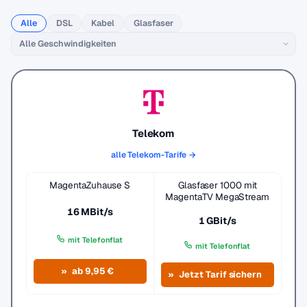
Alle
DSL
Kabel
Glasfaser
Telekom
alle Telekom-Tarife →
MagentaZuhause S
Glasfaser 1000 mit
MagentaTV MegaStream
16 MBit/s
1 GBit/s
mit Telefonflat
mit Telefonflat
ab 9,95 €
Jetzt Tarif sichern