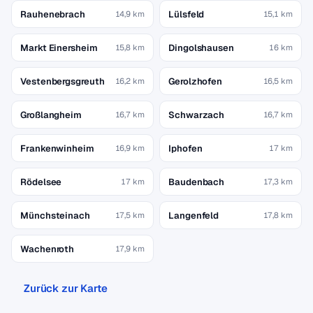
Rauhenebrach
Lülsfeld
14,9 km
15,1 km
Markt Einersheim
Dingolshausen
15,8 km
16 km
Vestenbergsgreuth
Gerolzhofen
16,2 km
16,5 km
Großlangheim
Schwarzach
16,7 km
16,7 km
Frankenwinheim
Iphofen
16,9 km
17 km
Rödelsee
Baudenbach
17 km
17,3 km
Münchsteinach
Langenfeld
17,5 km
17,8 km
Wachenroth
17,9 km
Zurück zur Karte