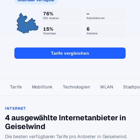
76%
–
DSL Ausbau
Kabelinternet
15%
6
Glasfaser
Anbieter
Tarife vergleichen
Tarife
Mobilfunk
Technologien
WLAN
Stadtpor
INTERNET
4 ausgewählte Internetanbieter in
Geiselwind
Die besten verfügbaren Tarife pro Anbieter in Geiselwind.