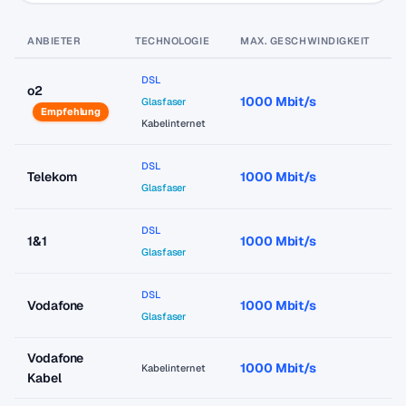
ANBIETER
TECHNOLOGIE
MAX. GESCHWINDIGKEIT
P
DSL
o2
1000 Mbit/s
a
Glasfaser
Empfehlung
Kabelinternet
DSL
Telekom
1000 Mbit/s
a
Glasfaser
DSL
1&1
1000 Mbit/s
a
Glasfaser
DSL
Vodafone
1000 Mbit/s
a
Glasfaser
Vodafone
1000 Mbit/s
a
Kabelinternet
Kabel