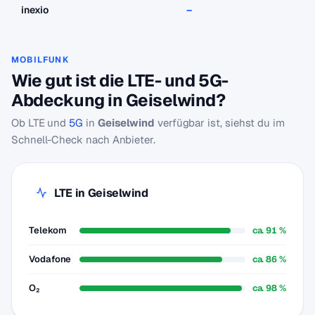
inexio
–
–
MOBILFUNK
Wie gut ist die LTE- und 5G-
Abdeckung in Geiselwind?
Ob LTE und
5G
in
Geiselwind
verfügbar ist, siehst du im
Schnell-Check nach Anbieter.
LTE in Geiselwind
Telekom
ca. 91 %
Vodafone
ca. 86 %
O₂
ca. 98 %