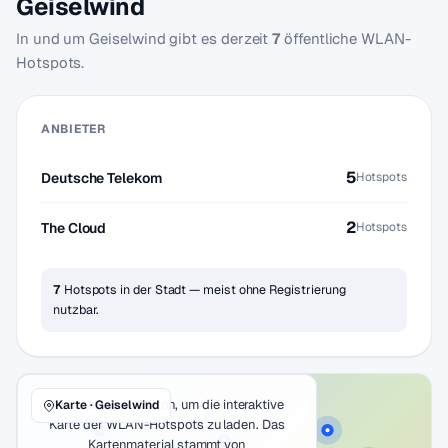
Geiselwind
In und um Geiselwind gibt es derzeit
7
öffentliche WLAN-
Hotspots.
ANBIETER
5
Deutsche Telekom
Hotspots
2
The Cloud
Hotspots
7
Hotspots in der Stadt — meist ohne Registrierung
nutzbar.
Klicke auf den Button, um die interaktive
Karte · Geiselwind
Karte der WLAN-Hotspots zu laden. Das
Kartenmaterial stammt von