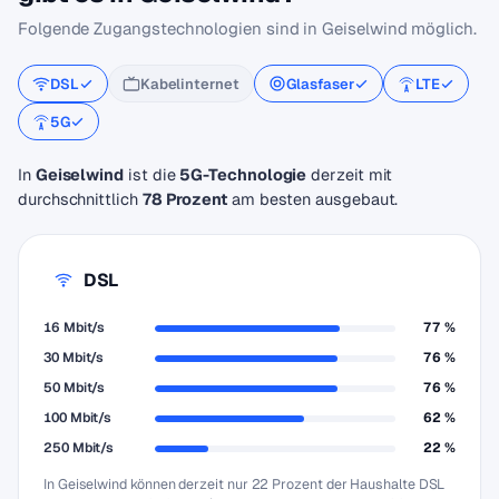
Folgende Zugangstechnologien sind in Geiselwind möglich.
DSL
Kabelinternet
Glasfaser
LTE
5G
In
Geiselwind
ist die
5G-Technologie
derzeit mit
durchschnittlich
78 Prozent
am besten ausgebaut.
DSL
16 Mbit/s
77 %
30 Mbit/s
76 %
50 Mbit/s
76 %
100 Mbit/s
62 %
250 Mbit/s
22 %
In Geiselwind können derzeit nur 22 Prozent der Haushalte DSL