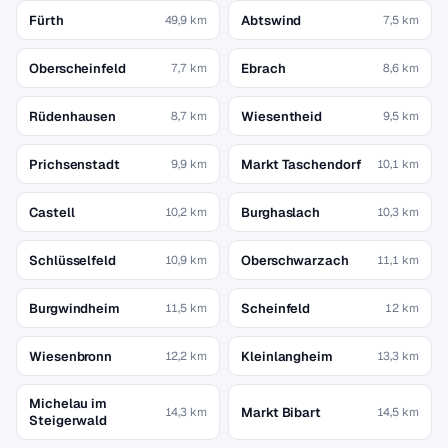
Fürth
Abtswind
49,9 km
7,5 km
Oberscheinfeld
Ebrach
7,7 km
8,6 km
Rüdenhausen
Wiesentheid
8,7 km
9,5 km
Prichsenstadt
Markt Taschendorf
9,9 km
10,1 km
Castell
Burghaslach
10,2 km
10,3 km
Schlüsselfeld
Oberschwarzach
10,9 km
11,1 km
Burgwindheim
Scheinfeld
11,5 km
12 km
Wiesenbronn
Kleinlangheim
12,2 km
13,3 km
Michelau im
Markt Bibart
14,3 km
14,5 km
Steigerwald