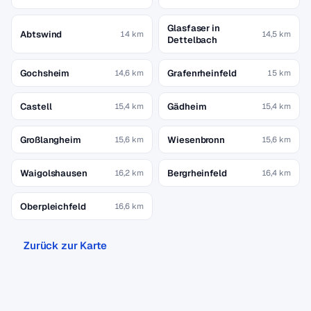
Glasfaser in
Abtswind
14 km
14,5 km
Dettelbach
Gochsheim
Grafenrheinfeld
14,6 km
15 km
Castell
Gädheim
15,4 km
15,4 km
Großlangheim
Wiesenbronn
15,6 km
15,6 km
Waigolshausen
Bergrheinfeld
16,2 km
16,4 km
Oberpleichfeld
16,6 km
Zurück zur Karte