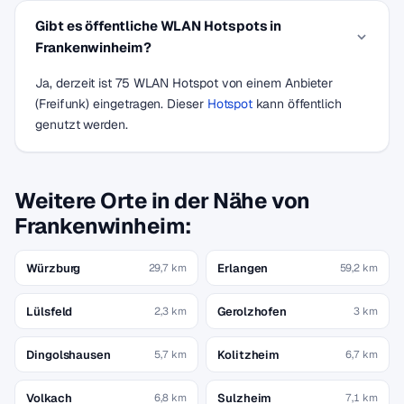
Gibt es öffentliche WLAN Hotspots in
Frankenwinheim?
Ja, derzeit ist 75 WLAN Hotspot von einem Anbieter
(Freifunk) eingetragen. Dieser
Hotspot
kann öffentlich
genutzt werden.
Weitere Orte in der Nähe von
Frankenwinheim:
Würzburg
Erlangen
29,7 km
59,2 km
Lülsfeld
Gerolzhofen
2,3 km
3 km
Dingolshausen
Kolitzheim
5,7 km
6,7 km
Volkach
Sulzheim
6,8 km
7,1 km