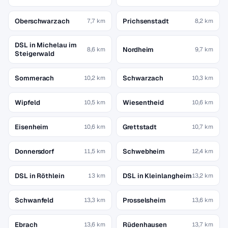
Oberschwarzach
Prichsenstadt
7,7 km
8,2 km
DSL in Michelau im
Nordheim
8,6 km
9,7 km
Steigerwald
Sommerach
Schwarzach
10,2 km
10,3 km
Wipfeld
Wiesentheid
10,5 km
10,6 km
Eisenheim
Grettstadt
10,6 km
10,7 km
Donnersdorf
Schwebheim
11,5 km
12,4 km
DSL in Röthlein
DSL in Kleinlangheim
13 km
13,2 km
Schwanfeld
Prosselsheim
13,3 km
13,6 km
Ebrach
Rüdenhausen
13,6 km
13,7 km