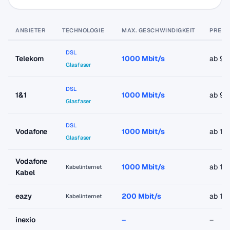
ANBIETER
TECHNOLOGIE
MAX. GESCHWINDIGKEIT
PREIS
DSL
Telekom
1000 Mbit/s
ab 9,
Glasfaser
DSL
1&1
1000 Mbit/s
ab 9,
Glasfaser
DSL
Vodafone
1000 Mbit/s
ab 19
Glasfaser
Vodafone
1000 Mbit/s
ab 19
Kabelinternet
Kabel
eazy
200 Mbit/s
ab 18
Kabelinternet
inexio
–
–