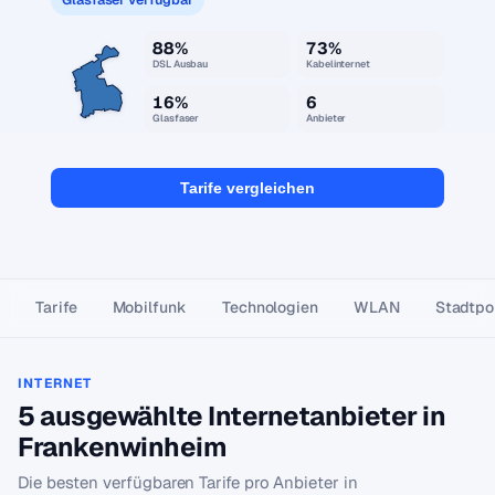
88%
73%
DSL Ausbau
Kabelinternet
16%
6
Glasfaser
Anbieter
Tarife vergleichen
Tarife
Mobilfunk
Technologien
WLAN
Stadtpor
INTERNET
5 ausgewählte Internetanbieter in
Frankenwinheim
Die besten verfügbaren Tarife pro Anbieter in