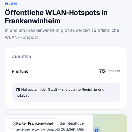
WLAN
Öffentliche WLAN-Hotspots in
Frankenwinheim
In und um Frankenwinheim gibt es derzeit
75
öffentliche
WLAN-Hotspots.
ANBIETER
75
Freifunk
Hotspots
75
Hotspots in der Stadt — meist ohne Registrierung
nutzbar.
Klicke auf den Button, um die interaktive
Karte · Frankenwinheim
Karte der WLAN-Hotspots zu laden. Das