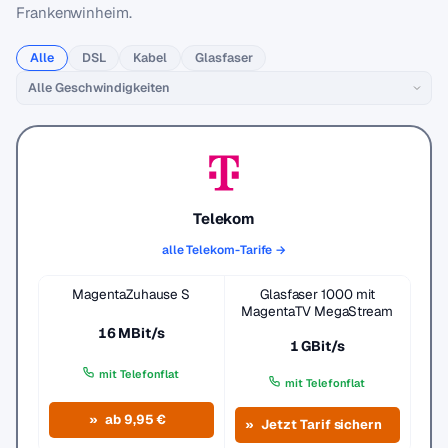
Frankenwinheim.
Alle
DSL
Kabel
Glasfaser
Telekom
alle Telekom-Tarife →
MagentaZuhause S
Glasfaser 1000 mit
MagentaTV MegaStream
16 MBit/s
1 GBit/s
mit Telefonflat
mit Telefonflat
ab 9,95 €
Jetzt Tarif sichern