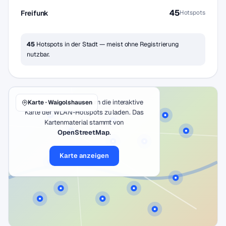
45
Freifunk
Hotspots
45
Hotspots in der Stadt — meist ohne Registrierung
nutzbar.
Klicke auf den Button, um die interaktive
Karte · Waigolshausen
Karte der WLAN-Hotspots zu laden. Das
Kartenmaterial stammt von
OpenStreetMap
.
Karte anzeigen