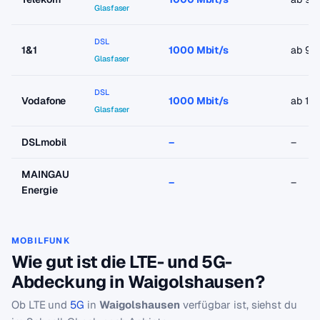
Glasfaser
DSL
1&1
1000 Mbit/s
ab 9,
Glasfaser
DSL
Vodafone
1000 Mbit/s
ab 19
Glasfaser
DSLmobil
–
–
MAINGAU
–
–
Energie
MOBILFUNK
Wie gut ist die LTE- und 5G-
Abdeckung in Waigolshausen?
Ob LTE und
5G
in
Waigolshausen
verfügbar ist, siehst du