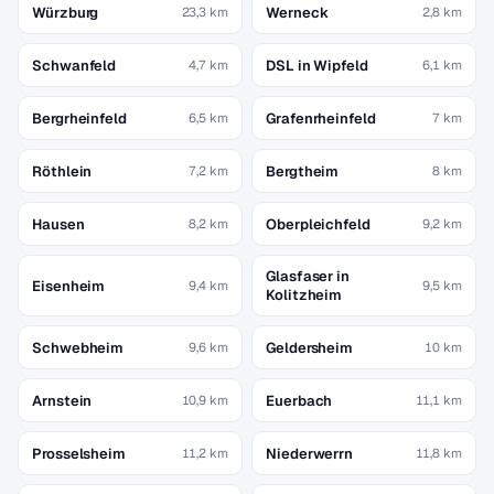
Würzburg
Werneck
23,3 km
2,8 km
Schwanfeld
DSL in Wipfeld
4,7 km
6,1 km
Bergrheinfeld
Grafenrheinfeld
6,5 km
7 km
Röthlein
Bergtheim
7,2 km
8 km
Hausen
Oberpleichfeld
8,2 km
9,2 km
Glasfaser in
Eisenheim
9,4 km
9,5 km
Kolitzheim
Schwebheim
Geldersheim
9,6 km
10 km
Arnstein
Euerbach
10,9 km
11,1 km
Prosselsheim
Niederwerrn
11,2 km
11,8 km