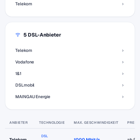
Telekom
5 DSL-Anbieter
Telekom
Vodafone
1&1
DSLmobil
MAINGAU Energie
ANBIETER
TECHNOLOGIE
MAX. GESCHWINDIGKEIT
PREIS
DSL
Telekom
1000 Mbit/s
ab 9,