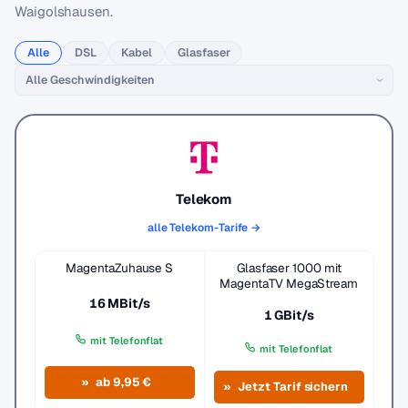
Waigolshausen.
Alle
DSL
Kabel
Glasfaser
Telekom
alle Telekom-Tarife →
MagentaZuhause S
Glasfaser 1000 mit
MagentaTV MegaStream
16 MBit/s
1 GBit/s
mit Telefonflat
mit Telefonflat
ab 9,95 €
Jetzt Tarif sichern