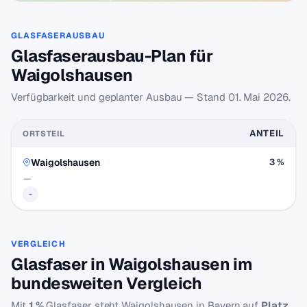
GLASFASERAUSBAU
Glasfaserausbau-Plan für
Waigolshausen
Verfügbarkeit und geplanter Ausbau — Stand
01. Mai 2026
.
ANTEIL
ORTSTEIL
Waigolshausen
3 %
—
-
VERGLEICH
Glasfaser in Waigolshausen im
bundesweiten Vergleich
Mit
1 %
Glasfaser steht Waigolshausen in Bayern auf
Platz