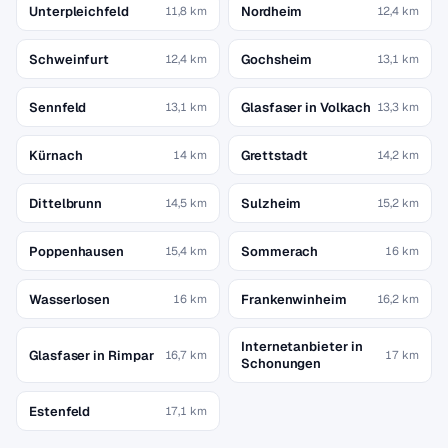
Unterpleichfeld
Nordheim
11,8 km
12,4 km
Schweinfurt
Gochsheim
12,4 km
13,1 km
Sennfeld
Glasfaser in Volkach
13,1 km
13,3 km
Kürnach
Grettstadt
14 km
14,2 km
Dittelbrunn
Sulzheim
14,5 km
15,2 km
Poppenhausen
Sommerach
15,4 km
16 km
Wasserlosen
Frankenwinheim
16 km
16,2 km
Internetanbieter in
Glasfaser in Rimpar
16,7 km
17 km
Schonungen
Estenfeld
17,1 km