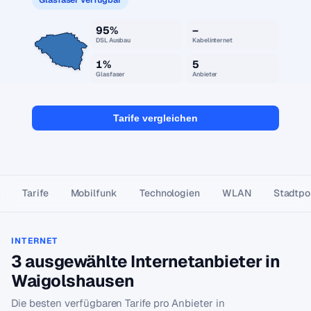
95%
–
DSL Ausbau
Kabelinternet
1%
5
Glasfaser
Anbieter
Tarife vergleichen
Tarife
Mobilfunk
Technologien
WLAN
Stadtpor
INTERNET
3 ausgewählte Internetanbieter in
Waigolshausen
Die besten verfügbaren Tarife pro Anbieter in