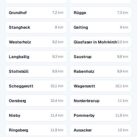
Grundhof
Rügge
7,2 km
7,3 km
Stangheck
Gelting
8 km
9 km
Westerholz
Glasfaser in Mohrkirch
9,2 km
9,2 km
Langballig
Saustrup
9,3 km
9,8 km
Stoltebüll
Rabenholz
9,9 km
9,9 km
Scheggerott
Wagersrott
10,1 km
10,1 km
Oersberg
Norderbrarup
10,4 km
11 km
Nieby
Pommerby
11,4 km
11,6 km
Ringsberg
Ausacker
11,9 km
12 km