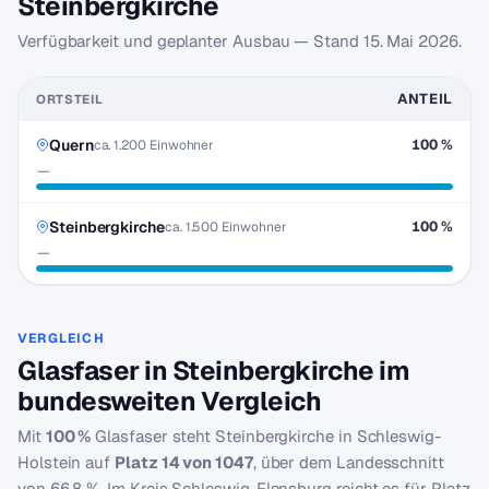
Steinbergkirche
Verfügbarkeit und geplanter Ausbau — Stand
15. Mai 2026
.
ANTEIL
ORTSTEIL
Quern
100 %
ca. 1.200 Einwohner
—
Steinbergkirche
100 %
ca. 1.500 Einwohner
—
VERGLEICH
Glasfaser in Steinbergkirche im
bundesweiten Vergleich
Mit
100 %
Glasfaser steht Steinbergkirche in Schleswig-
Holstein auf
Platz 14 von 1047
, über dem Landesschnitt
von 66,8 %. Im Kreis Schleswig-Flensburg reicht es für Platz