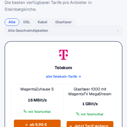
Die besten verfügbaren Tarife pro Anbieter in
Steinbergkirche.
Alle
DSL
Kabel
Glasfaser
Telekom
alle Telekom-Tarife →
MagentaZuhause S
Glasfaser 1000 mit
MagentaTV MegaStream
16 MBit/s
1 GBit/s
mit Telefonflat
mit Telefonflat
ab 9,95 €
Jetzt Tarif sichern