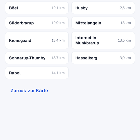
Böel
Husby
12,1 km
12,5 km
Süderbrarup
Mittelangeln
12,9 km
13 km
Internet in
Kronsgaard
13,4 km
13,5 km
Munkbrarup
Schnarup-Thumby
Hasselberg
13,7 km
13,9 km
Rabel
14,1 km
Zurück zur Karte