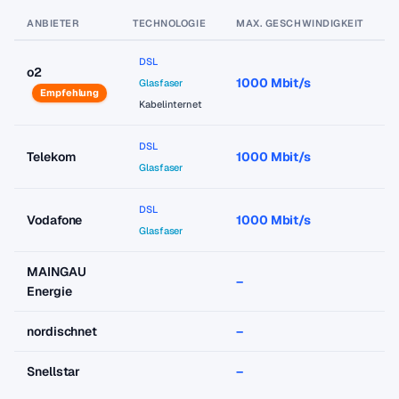
ANBIETER
TECHNOLOGIE
MAX. GESCHWINDIGKEIT
P
DSL
o2
1000 Mbit/s
a
Glasfaser
Empfehlung
Kabelinternet
DSL
Telekom
1000 Mbit/s
a
Glasfaser
DSL
Vodafone
1000 Mbit/s
a
Glasfaser
MAINGAU
–
–
Energie
nordischnet
–
–
Snellstar
–
–