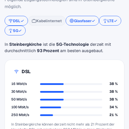
möglich.
DSL
Kabelinternet
Glasfaser
LTE
5G
In
Steinbergkirche
ist die
5G-Technologie
derzeit mit
durchschnittlich
93 Prozent
am besten ausgebaut.
DSL
16 Mbit/s
38 %
30 Mbit/s
38 %
50 Mbit/s
38 %
100 Mbit/s
34 %
250 Mbit/s
21 %
In Steinbergkirche können derzeit nicht mehr als 21 Prozent der