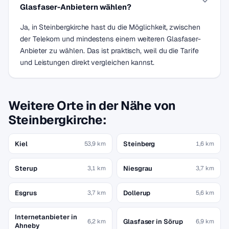
Glasfaser-Anbietern wählen?
Ja, in Steinbergkirche hast du die Möglichkeit, zwischen
der Telekom und mindestens einem weiteren Glasfaser-
Anbieter zu wählen. Das ist praktisch, weil du die Tarife
und Leistungen direkt vergleichen kannst.
Weitere Orte in der Nähe von
Steinbergkirche:
Kiel
Steinberg
53,9 km
1,6 km
Sterup
Niesgrau
3,1 km
3,7 km
Esgrus
Dollerup
3,7 km
5,6 km
Internetanbieter in
Glasfaser in Sörup
6,2 km
6,9 km
Ahneby