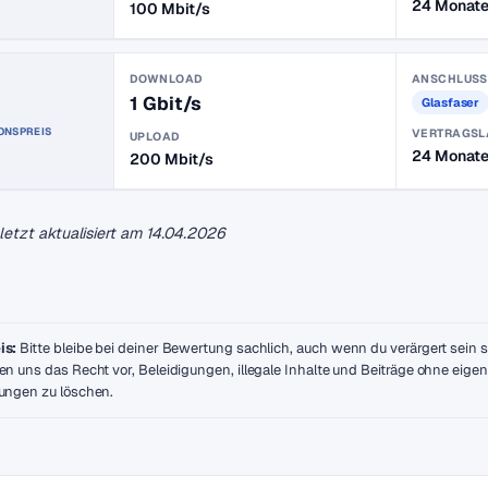
24 Monat
100 Mbit/s
DOWNLOAD
ANSCHLUSS
1 Gbit/s
Glasfaser
ONSPREIS
VERTRAGSL
UPLOAD
24 Monat
200 Mbit/s
uletzt aktualisiert am
14.04.2026
is:
Bitte bleibe bei deiner Bewertung sachlich, auch wenn du verärgert sein so
en uns das Recht vor, Beleidigungen, illegale Inhalte und Beiträge ohne eige
ungen zu löschen.