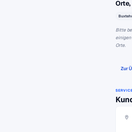
Orte,
Buxteh
Bitte b
einigen
Orte.
Zur Ü
SERVIC
Kund