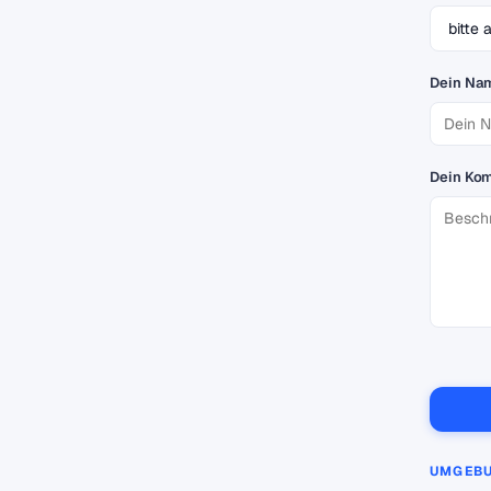
Dein Na
Dein Ko
UMGEB