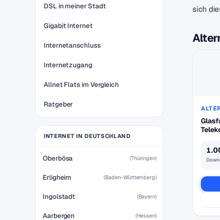
DSL in meiner Stadt
sich di
Gigabit Internet
Alter
Internetanschluss
Internetzugang
Allnet Flats im Vergleich
Ratgeber
ALTE
Glasf
Tele
INTERNET IN DEUTSCHLAND
1.0
Oberbösa
(Thüringen)
Down
Erligheim
(Baden-Württemberg)
Ingolstadt
(Bayern)
Aarbergen
(Hessen)