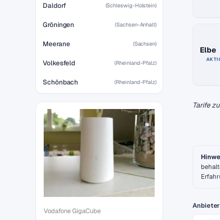
Daldorf
(Schleswig-Holstein)
Gröningen
(Sachsen-Anhalt)
Meerane
(Sachsen)
Elbe
AKTI
Volkesfeld
(Rheinland-Pfalz)
Schönbach
(Rheinland-Pfalz)
Tarife z
Hinwe
behalt
Erfahr
Anbieter
Vodafone GigaCube