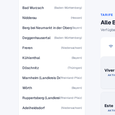
Bad Wurzach
(Baden-Württemberg)
TARIFE
Nidderau
(Hessen)
Alle 
Berg bei Neumarkt in der Oberpfalz
(Bayern)
Verfügba
Deggenhausertal
(Baden-Württemberg)
Freren
(Niedersachsen)
Kühlenthal
(Bayern)
Döschnitz
(Thüringen)
Viver
AKTI
Marnheim (Landkreis Donnersbergkreis)
(Rheinland-Pfalz)
Wörth
(Bayern)
Ruppertsberg (Landkreis Bad Dürkheim)
(Rheinland-Pfalz)
Este
Adelheidsdorf
(Niedersachsen)
AKTI