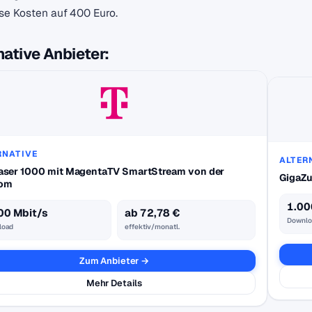
ese Kosten auf 400 Euro.
native Anbieter:
RNATIVE
ALTER
aser 1000 mit MagentaTV SmartStream von der
GigaZu
kom
1.00
00 Mbit/s
ab 72,78 €
Downlo
load
effektiv/monatl.
Zum Anbieter →
Mehr Details