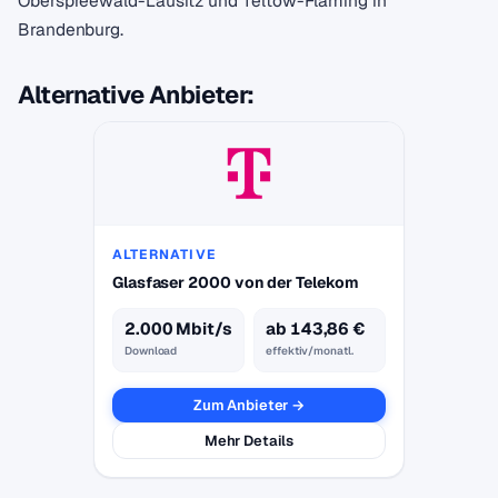
Oberspreewald-Lausitz und Teltow-Fläming in
Brandenburg.
Alternative Anbieter:
ALTERNATIVE
Glasfaser 2000 von der Telekom
2.000 Mbit/s
ab 143,86 €
Download
effektiv/monatl.
Zum Anbieter →
Mehr Details