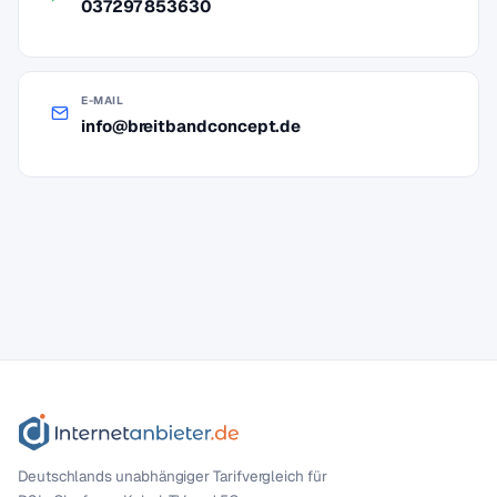
037297 853630
E-MAIL
info@breitbandconcept.de
Deutschlands unabhängiger Tarif­vergleich für