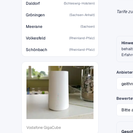
Daldorf
(Schleswig-Holstein)
Tarife z
Gröningen
(Sachsen-Anhalt)
Meerane
(Sachsen)
Volkesfeld
(Rheinland-Pfalz)
Hinwe
behalt
Schönbach
(Rheinland-Pfalz)
Erfahr
Anbieter
Bewertet
Vodafone GigaCube
Gesch