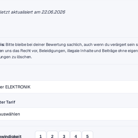
uletzt aktualisiert am
22.06.2026
is:
Bitte bleibe bei deiner Bewertung sachlich, auch wenn du verärgert sein so
en uns das Recht vor, Beleidigungen, illegale Inhalte und Beiträge ohne eige
ungen zu löschen.
er Tarif
windigkeit
1
2
3
4
5