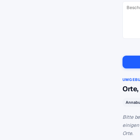
UMGEB
Orte,
Annabu
Bitte b
einigen
Orte.