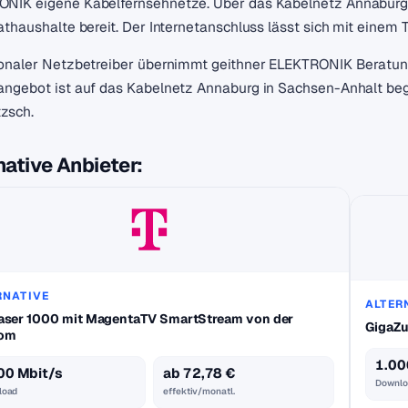
NIK eigene Kabelfernsehnetze. Über das Kabelnetz Annaburg st
vathaushalte bereit. Der Internetanschluss lässt sich mit einem
ionaler Netzbetreiber übernimmt geithner ELEKTRONIK Beratung,
angebot ist auf das Kabelnetz Annaburg in Sachsen-Anhalt beg
zsch.
native Anbieter:
RNATIVE
ALTER
aser 1000 mit MagentaTV SmartStream von der
GigaZu
kom
1.00
00 Mbit/s
ab 72,78 €
Downlo
load
effektiv/monatl.