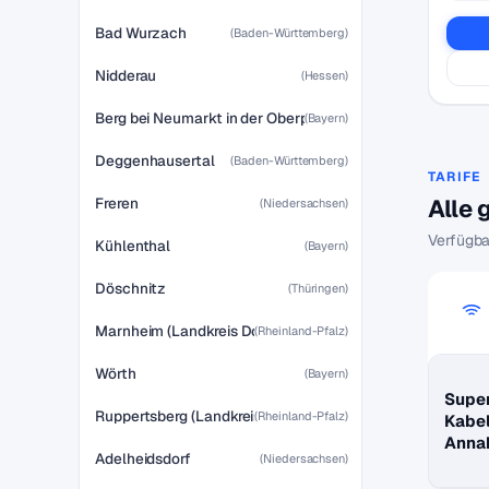
Bad Wurzach
(Baden-Württemberg)
Nidderau
(Hessen)
Berg bei Neumarkt in der Oberpfalz
(Bayern)
Deggenhausertal
(Baden-Württemberg)
TARIFE
Freren
Alle 
(Niedersachsen)
Verfügba
Kühlenthal
(Bayern)
Döschnitz
(Thüringen)
Marnheim (Landkreis Donnersbergkreis)
(Rheinland-Pfalz)
Wörth
(Bayern)
Super
Ruppertsberg (Landkreis Bad Dürkheim)
(Rheinland-Pfalz)
Kabe
Anna
Adelheidsdorf
(Niedersachsen)