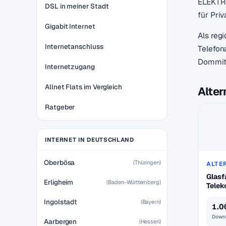
ELEKTRO
DSL in meiner Stadt
für Pri
Gigabit Internet
Als reg
Internetanschluss
Telefon
Dommit
Internetzugang
Allnet Flats im Vergleich
Alter
Ratgeber
INTERNET IN DEUTSCHLAND
Oberbösa
(Thüringen)
ALTE
Glasf
Erligheim
(Baden-Württemberg)
Tele
Ingolstadt
(Bayern)
1.0
Down
Aarbergen
(Hessen)