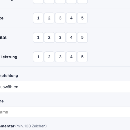
ce
1
2
3
4
5
ität
1
2
3
4
5
/Leistung
1
2
3
4
5
mpfehlung
me
mmentar
(min. 100 Zeichen)