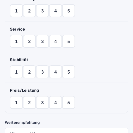
1
2
3
4
5
Service
1
2
3
4
5
Stabilität
1
2
3
4
5
Preis/Leistung
1
2
3
4
5
Weiterempfehlung