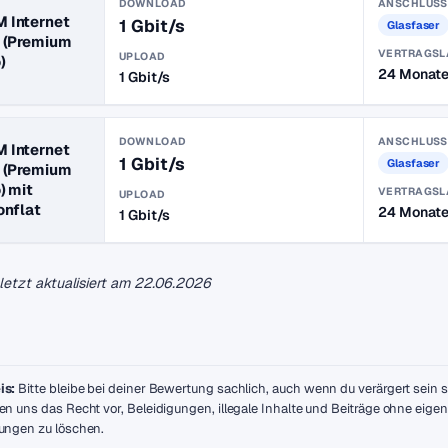
DOWNLOAD
ANSCHLUSS
 Internet
1 Gbit/s
Glasfaser
 (Premium
VERTRAGSL
UPLOAD
)
24 Monat
1 Gbit/s
DOWNLOAD
ANSCHLUSS
 Internet
1 Gbit/s
Glasfaser
 (Premium
) mit
VERTRAGSL
UPLOAD
onflat
24 Monat
1 Gbit/s
uletzt aktualisiert am
22.06.2026
is:
Bitte bleibe bei deiner Bewertung sachlich, auch wenn du verärgert sein so
en uns das Recht vor, Beleidigungen, illegale Inhalte und Beiträge ohne eige
ungen zu löschen.