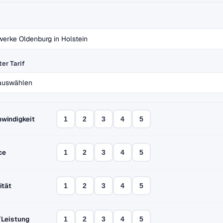
er Tarif
windigkeit
1
2
3
4
5
ce
1
2
3
4
5
ität
1
2
3
4
5
/Leistung
1
2
3
4
5