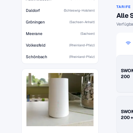
TARIFE
Daldorf
(Schleswig-Holstein)
Alle 
Gröningen
(Sachsen-Anhalt)
Verfügba
Meerane
(Sachsen)
Volkesfeld
(Rheinland-Pfalz)
Schönbach
(Rheinland-Pfalz)
SWOM
200
SWOM
200 +