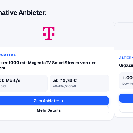
native Anbieter:
RNATIVE
ALTER
aser 1000 mit MagentaTV SmartStream von der
GigaZu
kom
1.00
00 Mbit/s
ab 72,78 €
Downlo
load
effektiv/monatl.
Zum Anbieter →
Mehr Details