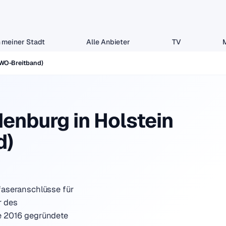
 meiner Stadt
Alle Anbieter
TV
SWO-Breitband)
enburg in Holstein
d)
faseranschlüsse für
r des
e 2016 gegründete