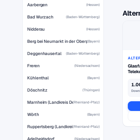
Aarbergen
(Hessen)
Alter
Bad Wurzach
(Baden-Württemberg)
Nidderau
(Hessen)
Berg bei Neumarkt in der Oberpfalz
(Bayern)
Deggenhausertal
(Baden-Württemberg)
ALTE
Freren
Glasf
(Niedersachsen)
Tele
Kühlenthal
(Bayern)
1.0
Döschnitz
(Thüringen)
Down
Marnheim (Landkreis Donnersbergkreis)
(Rheinland-Pfalz)
Wörth
(Bayern)
Ruppertsberg (Landkreis Bad Dürkheim)
(Rheinland-Pfalz)
Adelheidsdorf
(Niedersachsen)