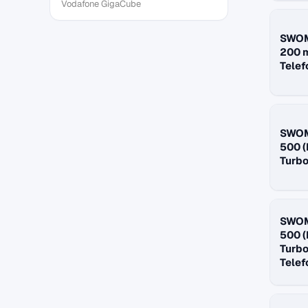
Vodafone GigaCube
SWOM
200 
Telef
SWOM
500 
Turbo
SWOM
500 
Turbo
Telef