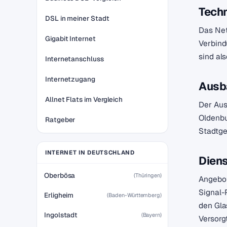
Techn
DSL in meiner Stadt
Das Net
Gigabit Internet
Verbind
sind al
Internetanschluss
Internetzugang
Ausb
Allnet Flats im Vergleich
Der Aus
Oldenbu
Ratgeber
Stadtge
INTERNET IN DEUTSCHLAND
Dien
Oberbösa
(Thüringen)
Angebot
Signal-
Erligheim
(Baden-Württemberg)
den Gla
Ingolstadt
(Bayern)
Versorg