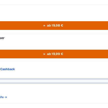
ab 19,98 €
ser
ab 19,99 €
o Cashback
rife →