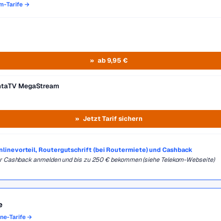
om-Tarife →
ab 9,95 €
entaTV MegaStream
Jetzt Tarif sichern
Onlinevorteil, Routergutschrift (bei Routermiete) und Cashback
für Cashback anmelden und bis zu 250 € bekommen (siehe Telekom-Webseite)
e
one-Tarife →