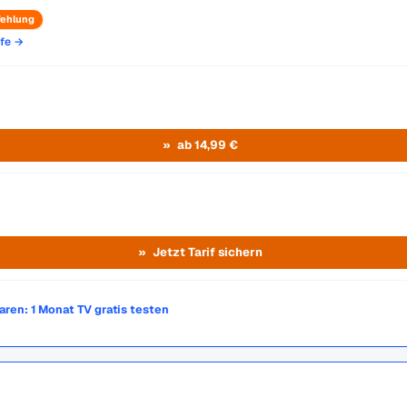
ehlung
ife →
ab 14,99 €
Jetzt Tarif sichern
paren: 1 Monat TV gratis testen