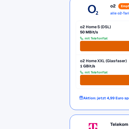
o2
Empf
alle o2-Tar
o2 Home S (DSL)
50 MBit/s
mit Telefonflat
o2 Home XXL (Glasfaser)
1 GBit/s
mit Telefonflat
Aktion: jetzt 4,99 Euro s
Telekom