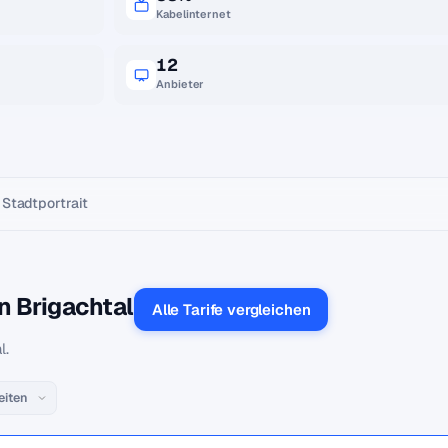
Kabelinternet
12
Anbieter
Stadtportrait
n Brigachtal
Alle Tarife vergleichen
l.