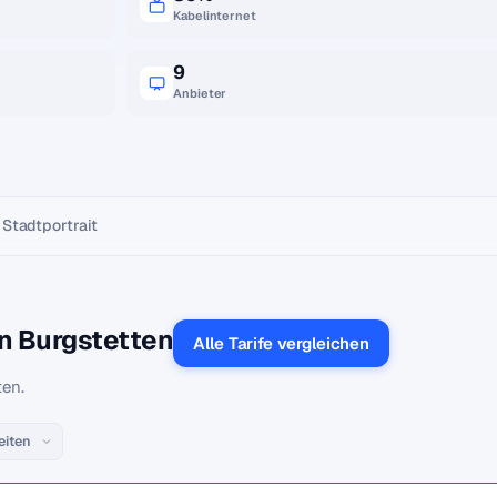
Kabelinternet
9
Anbieter
Stadtportrait
in Burgstetten
Alle Tarife vergleichen
ten.