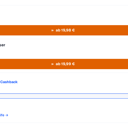
ab 19,98 €
ser
ab 19,99 €
o Cashback
rife →