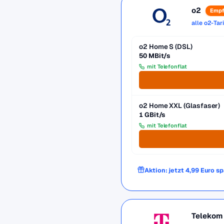
o2
Empf
alle o2-Tar
o2 Home S (DSL)
50 MBit/s
mit Telefonflat
o2 Home XXL (Glasfaser)
1 GBit/s
mit Telefonflat
Aktion: jetzt 4,99 Euro s
Telekom