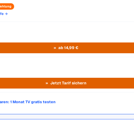
ehlung
ife →
ab 14,99 €
Jetzt Tarif sichern
paren: 1 Monat TV gratis testen