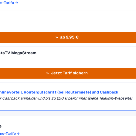
om-Tarife →
ab 9,95 €
entaTV MegaStream
Jetzt Tarif sichern
Onlinevorteil, Routergutschrift (bei Routermiete) und Cashback
für Cashback anmelden und bis zu 250 € bekommen (siehe Telekom-Webseite)
e
one-Tarife →