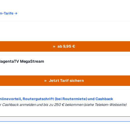
om-Tarife →
ab 9,95 €
MagentaTV MegaStream
Jetzt Tarif sichern
Onlinevorteil, Routergutschrift (bei Routermiete) und Cashback
für Cashback anmelden und bis zu 250 € bekommen (siehe Telekom-Webseite)