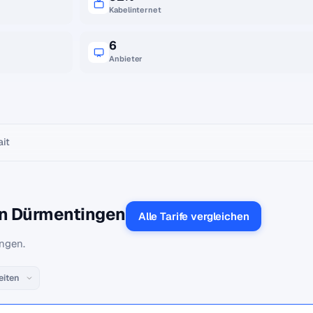
Kabelinternet
6
Anbieter
ait
in Dürmentingen
Alle Tarife vergleichen
ingen.