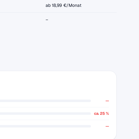
ab 18,99 €/Monat
–
—
ca. 25 %
—