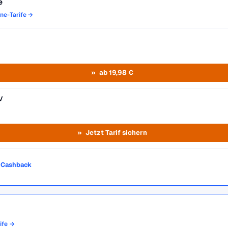
e
one-Tarife →
ab 19,98 €
V
Jetzt Tarif sichern
o Cashback
rife →