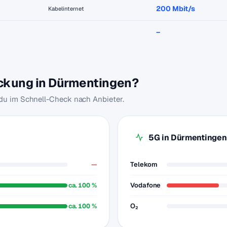
200 Mbit/s
Kabelinternet
–
eckung in Dürmentingen?
 du im Schnell-Check nach Anbieter.
5G in Dürmentingen
—
Telekom
ca. 100 %
Vodafone
ca. 100 %
O₂