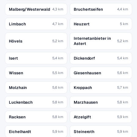
Malberg/Westerwald
Bruchertseifen
4,3 km
4,4 km
Limbach
Heuzert
4,7 km
5 km
Internetanbieter in
Hövels
5,2 km
5,2 km
Astert
Isert
Dickendorf
5,4 km
5,4 km
Wissen
Giesenhausen
5,5 km
5,6 km
Molzhain
Kroppach
5,6 km
5,7 km
Luckenbach
Marzhausen
5,8 km
5,8 km
Racksen
Atzelgift
5,8 km
5,9 km
Eichelhardt
Steineroth
5,9 km
5,9 km