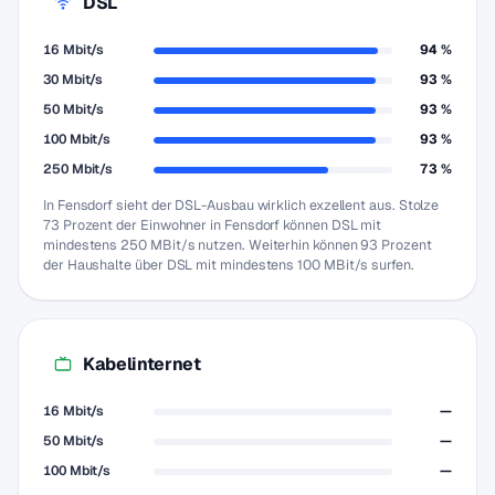
DSL
16 Mbit/s
94 %
30 Mbit/s
93 %
50 Mbit/s
93 %
100 Mbit/s
93 %
250 Mbit/s
73 %
In Fensdorf sieht der DSL-Ausbau wirklich exzellent aus. Stolze
73 Prozent der Einwohner in Fensdorf können DSL mit
mindestens 250 MBit/s nutzen. Weiterhin können 93 Prozent
der Haushalte über DSL mit mindestens 100 MBit/s surfen.
Kabelinternet
16 Mbit/s
—
50 Mbit/s
—
100 Mbit/s
—