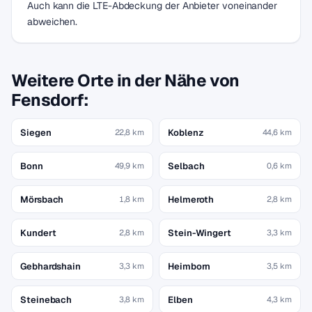
Auch kann die LTE-Abdeckung der Anbieter voneinander
abweichen.
Weitere Orte in der Nähe von
Fensdorf:
Siegen
Koblenz
22,8 km
44,6 km
Bonn
Selbach
49,9 km
0,6 km
Mörsbach
Helmeroth
1,8 km
2,8 km
Kundert
Stein-Wingert
2,8 km
3,3 km
Gebhardshain
Heimborn
3,3 km
3,5 km
Steinebach
Elben
3,8 km
4,3 km