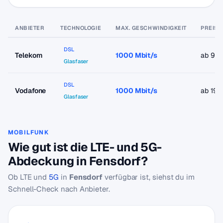
ANBIETER
TECHNOLOGIE
MAX. GESCHWINDIGKEIT
PREIS 
DSL
Telekom
1000 Mbit/s
ab 9,9
Glasfaser
DSL
Vodafone
1000 Mbit/s
ab 19,
Glasfaser
MOBILFUNK
Wie gut ist die LTE- und 5G-
Abdeckung in Fensdorf?
Ob LTE und
5G
in
Fensdorf
verfügbar ist, siehst du im
Schnell-Check nach Anbieter.