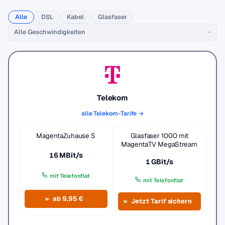
Alle
DSL
Kabel
Glasfaser
Telekom
alle Telekom-Tarife →
MagentaZuhause S
Glasfaser 1000 mit
MagentaTV MegaStream
16 MBit/s
1 GBit/s
mit Telefonflat
mit Telefonflat
ab 9,95 €
Jetzt Tarif sichern