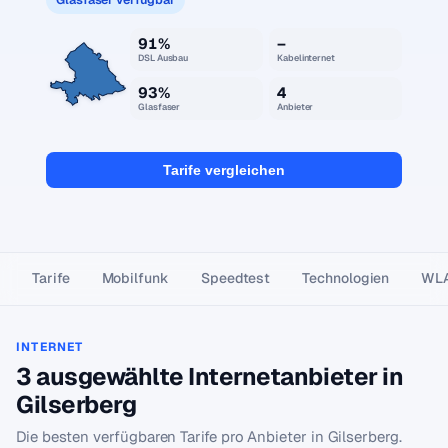
91%
–
DSL Ausbau
Kabelinternet
93%
4
Glasfaser
Anbieter
Tarife vergleichen
Tarife
Mobilfunk
Speedtest
Technologien
WL
INTERNET
3 ausgewählte Internetanbieter in
Gilserberg
Die besten verfügbaren Tarife pro Anbieter in Gilserberg.