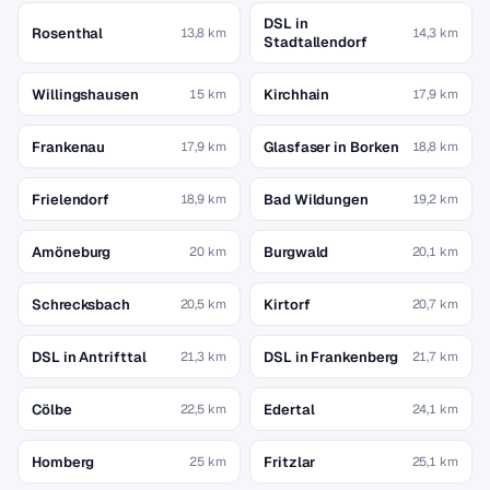
DSL in
Rosenthal
13,8 km
14,3 km
Stadtallendorf
Willingshausen
Kirchhain
15 km
17,9 km
Frankenau
Glasfaser in Borken
17,9 km
18,8 km
Frielendorf
Bad Wildungen
18,9 km
19,2 km
Amöneburg
Burgwald
20 km
20,1 km
Schrecksbach
Kirtorf
20,5 km
20,7 km
DSL in Antrifttal
DSL in Frankenberg
21,3 km
21,7 km
Cölbe
Edertal
22,5 km
24,1 km
Homberg
Fritzlar
25 km
25,1 km