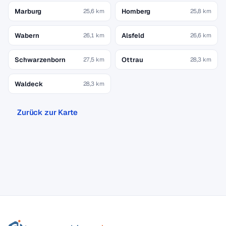
Marburg
Homberg
25,6 km
25,8 km
Wabern
Alsfeld
26,1 km
26,6 km
Schwarzenborn
Ottrau
27,5 km
28,3 km
Waldeck
28,3 km
Zurück zur Karte