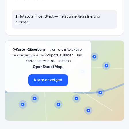
1
Hotspots in der Stadt — meist ohne Registrierung
nutzbar.
Klicke auf den Button, um die interaktive
Karte · Gilserberg
Karte der WLAN-Hotspots zu laden. Das
Kartenmaterial stammt von
OpenStreetMap
.
Karte anzeigen