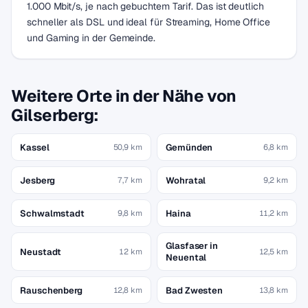
1.000 Mbit/s, je nach gebuchtem Tarif. Das ist deutlich
schneller als DSL und ideal für Streaming, Home Office
und Gaming in der Gemeinde.
Weitere Orte in der Nähe von
Gilserberg:
Kassel
Gemünden
50,9 km
6,8 km
Jesberg
Wohratal
7,7 km
9,2 km
Schwalmstadt
Haina
9,8 km
11,2 km
Glasfaser in
Neustadt
12 km
12,5 km
Neuental
Rauschenberg
Bad Zwesten
12,8 km
13,8 km