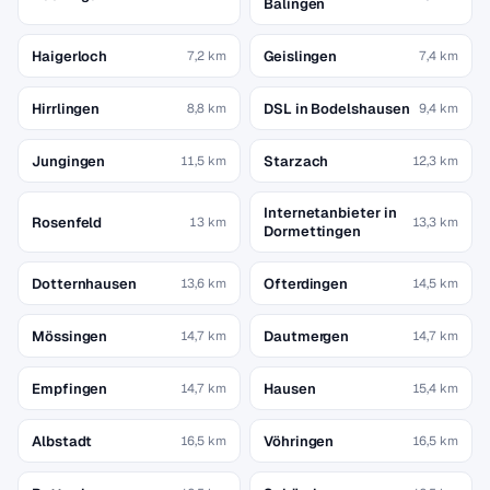
Balingen
Haigerloch
Geislingen
7,2 km
7,4 km
Hirrlingen
DSL in Bodelshausen
8,8 km
9,4 km
Jungingen
Starzach
11,5 km
12,3 km
Internetanbieter in
Rosenfeld
13 km
13,3 km
Dormettingen
Dotternhausen
Ofterdingen
13,6 km
14,5 km
Mössingen
Dautmergen
14,7 km
14,7 km
Empfingen
Hausen
14,7 km
15,4 km
Albstadt
Vöhringen
16,5 km
16,5 km