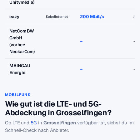
Unitymedia)
eazy
200 Mbit/s
ab
Kabelinternet
NetCom BW
GmbH
–
–
(vorher:
NeckarCom)
MAINGAU
–
–
Energie
MOBILFUNK
Wie gut ist die LTE- und 5G-
Abdeckung in Grosselfingen?
Ob LTE und
5G
in
Grosselfingen
verfügbar ist, siehst du im
Schnell-Check nach Anbieter.