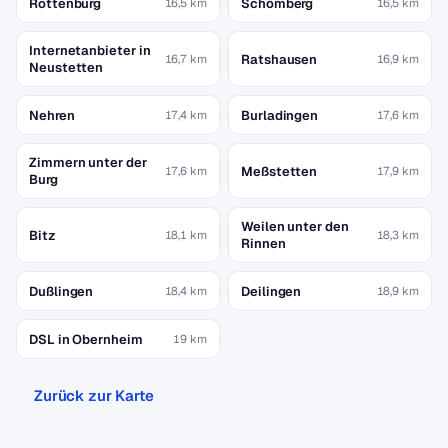
Rottenburg
Schömberg
16,5 km
16,5 km
Internetanbieter in
Ratshausen
16,7 km
16,9 km
Neustetten
Nehren
Burladingen
17,4 km
17,6 km
Zimmern unter der
Meßstetten
17,6 km
17,9 km
Burg
Weilen unter den
Bitz
18,1 km
18,3 km
Rinnen
Dußlingen
Deilingen
18,4 km
18,9 km
DSL in Obernheim
19 km
Zurück zur Karte