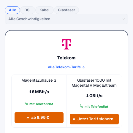
Alle
DSL
Kabel
Glasfaser
Telekom
alle Telekom-Tarife →
MagentaZuhause S
Glasfaser 1000 mit
MagentaTV MegaStream
16 MBit/s
1 GBit/s
mit Telefonflat
mit Telefonflat
ab 9,95 €
Jetzt Tarif sichern