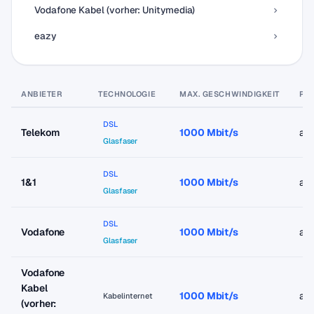
Vodafone Kabel (vorher: Unitymedia)
eazy
ANBIETER
TECHNOLOGIE
MAX. GESCHWINDIGKEIT
PRE
DSL
Telekom
1000 Mbit/s
ab
Glasfaser
DSL
1&1
1000 Mbit/s
ab
Glasfaser
DSL
Vodafone
1000 Mbit/s
ab
Glasfaser
Vodafone
Kabel
1000 Mbit/s
ab
Kabelinternet
(vorher: