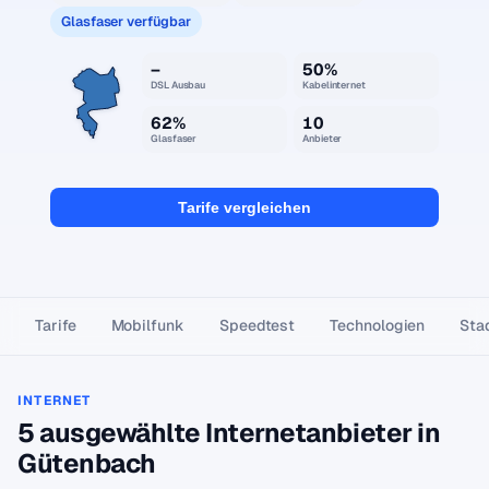
Glasfaser verfügbar
–
50%
DSL Ausbau
Kabelinternet
62%
10
Glasfaser
Anbieter
Tarife vergleichen
Tarife
Mobilfunk
Speedtest
Technologien
Stad
INTERNET
5 ausgewählte Internetanbieter in
Gütenbach