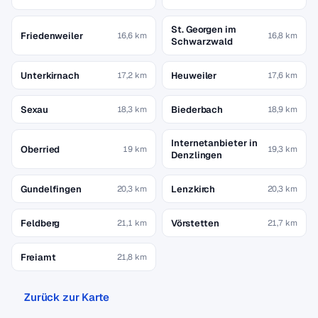
St. Georgen im
Friedenweiler
16,6 km
16,8 km
Schwarzwald
Unterkirnach
Heuweiler
17,2 km
17,6 km
Sexau
Biederbach
18,3 km
18,9 km
Internetanbieter in
Oberried
19 km
19,3 km
Denzlingen
Gundelfingen
Lenzkirch
20,3 km
20,3 km
Feldberg
Vörstetten
21,1 km
21,7 km
Freiamt
21,8 km
Zurück zur Karte