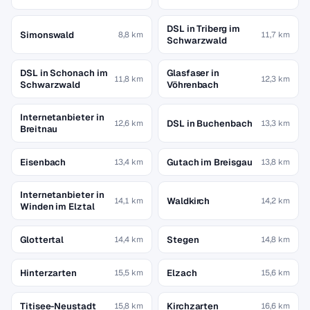
DSL in Triberg im
Simonswald
8,8 km
11,7 km
Schwarzwald
DSL in Schonach im
Glasfaser in
11,8 km
12,3 km
Schwarzwald
Vöhrenbach
Internetanbieter in
DSL in Buchenbach
12,6 km
13,3 km
Breitnau
Eisenbach
Gutach im Breisgau
13,4 km
13,8 km
Internetanbieter in
Waldkirch
14,1 km
14,2 km
Winden im Elztal
Glottertal
Stegen
14,4 km
14,8 km
Hinterzarten
Elzach
15,5 km
15,6 km
Titisee-Neustadt
Kirchzarten
15,8 km
16,6 km