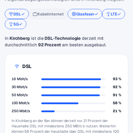
DSL
Kabelinternet
Glasfaser
LTE
5G
In
Kirchberg
ist die
DSL-Technologie
derzeit mit
durchschnittlich
92 Prozent
am besten ausgebaut.
DSL
16 Mbit/s
93 %
30 Mbit/s
92 %
50 Mbit/s
91 %
100 Mbit/s
58 %
250 Mbit/s
21 %
In Kirchberg an der Iller können derzeit nur 21 Prozent der
Haushalte DSL mit mindestens 250 MBit/s nutzen. Weiterhin
können 58 Prozent der Haushalte über DSL mit mindestens 100