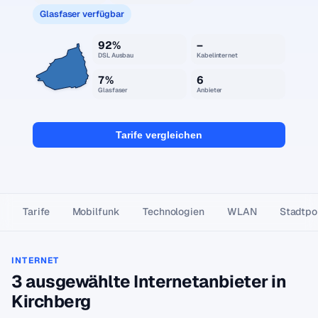
Glasfaser verfügbar
92%
–
DSL Ausbau
Kabelinternet
7%
6
Glasfaser
Anbieter
Tarife vergleichen
Tarife
Mobilfunk
Technologien
WLAN
Stadtpor
INTERNET
3 ausgewählte Internetanbieter in
Kirchberg