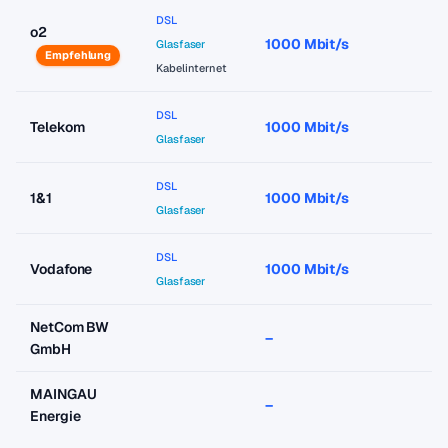
DSL
o2
1000 Mbit/s
a
Glasfaser
Empfehlung
Kabelinternet
DSL
Telekom
1000 Mbit/s
a
Glasfaser
DSL
1&1
1000 Mbit/s
a
Glasfaser
DSL
Vodafone
1000 Mbit/s
a
Glasfaser
NetCom BW
–
–
GmbH
MAINGAU
–
–
Energie