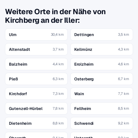
Weitere Orte in der Nähe von
Kirchberg an der Iller:
Ulm
Dettingen
30,4 km
3,5 km
Altenstadt
Kellmünz
3,7 km
4,3 km
Balzheim
Erolzheim
4,4 km
4,6 km
Pleß
Osterberg
6,3 km
6,7 km
Kirchdorf
Wain
7,3 km
7,7 km
Gutenzell-Hürbel
Fellheim
7,8 km
8,5 km
Dietenheim
Schwendi
8,8 km
9,2 km
9,4 km
9,9 km