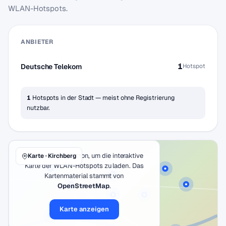
WLAN-Hotspots.
ANBIETER
1
Deutsche Telekom
Hotspot
1
Hotspots in der Stadt — meist ohne Registrierung
nutzbar.
Klicke auf den Button, um die interaktive
Karte · Kirchberg
Karte der WLAN-Hotspots zu laden. Das
Kartenmaterial stammt von
OpenStreetMap
.
Karte anzeigen