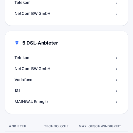
Telekom
NetCom BW GmbH
5 DSL-Anbieter
Telekom
NetCom BW GmbH
Vodafone
1&1
MAINGAU Energie
ANBIETER
TECHNOLOGIE
MAX. GESCHWINDIGKEIT
P