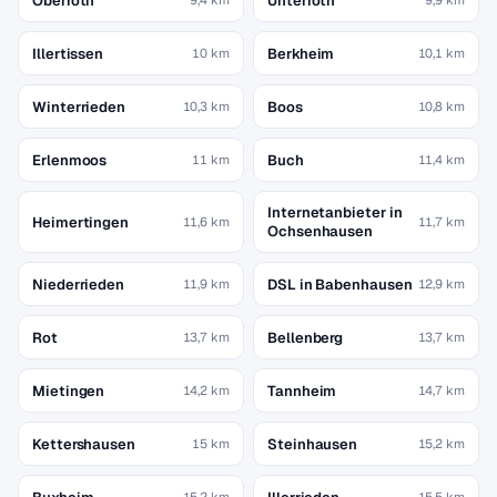
Oberroth
Unterroth
Illertissen
Berkheim
10 km
10,1 km
Winterrieden
Boos
10,3 km
10,8 km
Erlenmoos
Buch
11 km
11,4 km
Internetanbieter in
Heimertingen
11,6 km
11,7 km
Ochsenhausen
Niederrieden
DSL in Babenhausen
11,9 km
12,9 km
Rot
Bellenberg
13,7 km
13,7 km
Mietingen
Tannheim
14,2 km
14,7 km
Kettershausen
Steinhausen
15 km
15,2 km
15,2 km
15,5 km