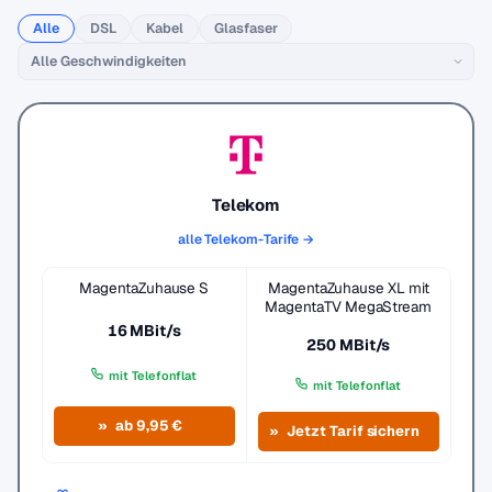
Alle
DSL
Kabel
Glasfaser
Telekom
alle Telekom-Tarife →
MagentaZuhause S
MagentaZuhause XL mit
MagentaTV MegaStream
16 MBit/s
250 MBit/s
mit Telefonflat
mit Telefonflat
ab 9,95 €
Jetzt Tarif sichern