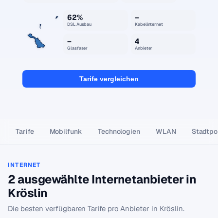
62%
–
DSL Ausbau
Kabelinternet
–
4
Glasfaser
Anbieter
Tarife vergleichen
Tarife
Mobilfunk
Technologien
WLAN
Stadtpor
INTERNET
2 ausgewählte Internetanbieter in
Kröslin
Die besten verfügbaren Tarife pro Anbieter in Kröslin.