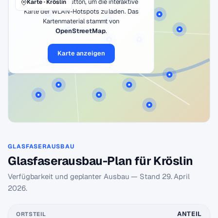
Klicke auf den Button, um die interaktive
Karte · Kröslin
Karte der WLAN-Hotspots zu laden. Das
Kartenmaterial stammt von
OpenStreetMap
.
Karte anzeigen
GLASFASERAUSBAU
Glasfaserausbau-Plan für Kröslin
Verfügbarkeit und geplanter Ausbau — Stand
29. April
2026
.
ANTEIL
ORTSTEIL