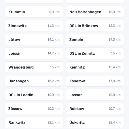
Krummin
Neu Boltenhagen
9,9 km
10,9 km
Zinnowitz
DSL in Brünzow
11,3 km
12,3 km
Lütow
Zempin
14,1 km
14,3 km
Loissin
DSL in Zemitz
14,7 km
15 km
Wrangelsburg
Kemnitz
15 km
15,4 km
Hanshagen
Koserow
16,2 km
17,8 km
DSL in Loddin
Lassan
19,9 km
19,9 km
Züssow
Rubkow
20,3 km
20,7 km
Rankwitz
Ückeritz
22,1 km
22,4 km