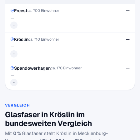
Freest
—
ca. 700 Einwohner
—
-
Kröslin
—
ca. 710 Einwohner
—
-
Spandowerhagen
—
ca. 170 Einwohner
—
-
VERGLEICH
Glasfaser in Kröslin im
bundesweiten Vergleich
Mit
0 %
Glasfaser steht Kröslin in Mecklenburg-