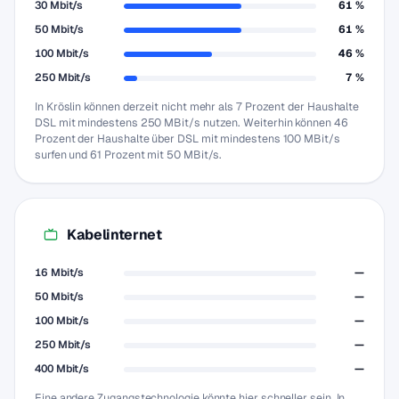
30 Mbit/s
61 %
50 Mbit/s
61 %
100 Mbit/s
46 %
250 Mbit/s
7 %
In Kröslin können derzeit nicht mehr als 7 Prozent der Haushalte
DSL mit mindestens 250 MBit/s nutzen. Weiterhin können 46
Prozent der Haushalte über DSL mit mindestens 100 MBit/s
surfen und 61 Prozent mit 50 MBit/s.
Kabelinternet
16 Mbit/s
—
50 Mbit/s
—
100 Mbit/s
—
250 Mbit/s
—
400 Mbit/s
—
Eine andere Zugangstechnologie könnte hier schneller sein. In