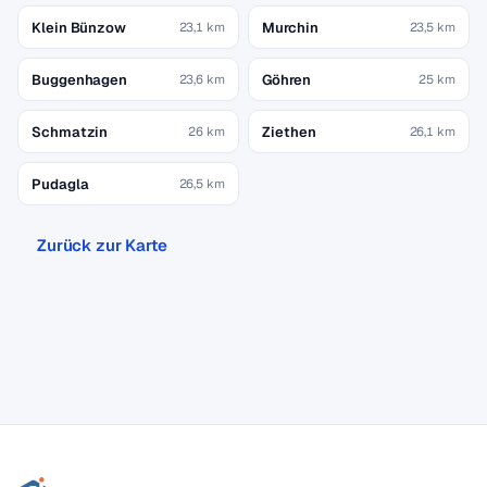
Klein Bünzow
Murchin
23,1 km
23,5 km
Buggenhagen
Göhren
23,6 km
25 km
Schmatzin
Ziethen
26 km
26,1 km
Pudagla
26,5 km
Zurück zur Karte