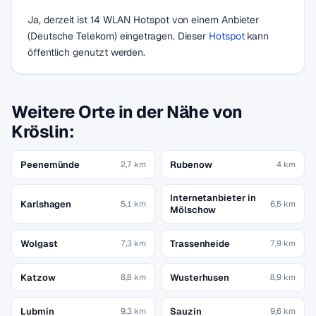
Ja, derzeit ist 14 WLAN Hotspot von einem Anbieter
(Deutsche Telekom) eingetragen. Dieser
Hotspot
kann
öffentlich genutzt werden.
Weitere Orte in der Nähe von
Kröslin:
Peenemünde
Rubenow
2,7 km
4 km
Internetanbieter in
Karlshagen
5,1 km
6,5 km
Mölschow
Wolgast
Trassenheide
7,3 km
7,9 km
Katzow
Wusterhusen
8,8 km
8,9 km
Lubmin
Sauzin
9,3 km
9,6 km