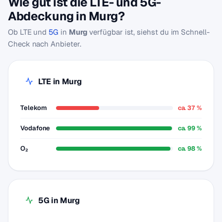
Wie gut ist die LTE- und 5G-
Abdeckung in Murg?
Ob LTE und
5G
in
Murg
verfügbar ist, siehst du im Schnell-
Check nach Anbieter.
LTE in Murg
Telekom
ca. 37 %
Vodafone
ca. 99 %
O₂
ca. 98 %
5G in Murg