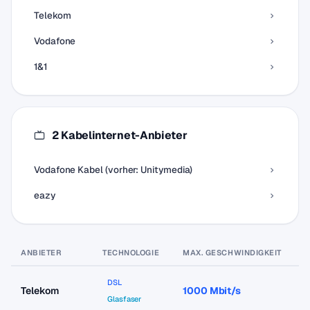
Telekom
Vodafone
1&1
2 Kabelinternet-Anbieter
Vodafone Kabel (vorher: Unitymedia)
eazy
ANBIETER
TECHNOLOGIE
MAX. GESCHWINDIGKEIT
P
DSL
Telekom
1000 Mbit/s
a
Glasfaser