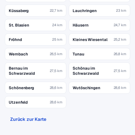
Küssaberg
Lauchringen
22,7 km
23 km
St. Blasien
Häusern
24 km
24,7 km
Fröhnd
Kleines Wiesental
25 km
25,2 km
Wembach
Tunau
26,5 km
26,8 km
Bernau im
Schönau im
27,5 km
27,5 km
Schwarzwald
Schwarzwald
Schönenberg
Wutöschingen
28,6 km
28,6 km
Utzenfeld
28,6 km
Zurück zur Karte