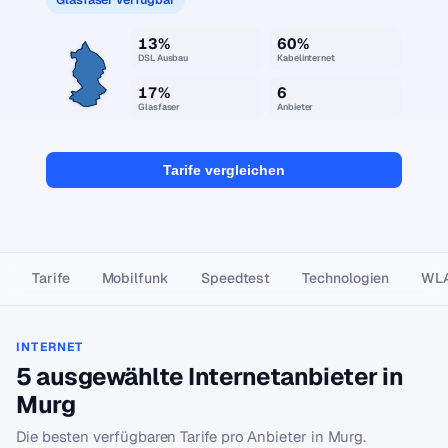
13%
60%
DSL Ausbau
Kabelinternet
17%
6
Glasfaser
Anbieter
Tarife vergleichen
Tarife
Mobilfunk
Speedtest
Technologien
WL
INTERNET
5 ausgewählte Internetanbieter in
Murg
Die besten verfügbaren Tarife pro Anbieter in Murg.