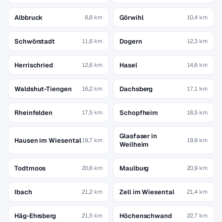
Albbruck
Görwihl
8,8 km
10,4 km
Schwörstadt
Dogern
11,6 km
12,3 km
Herrischried
Hasel
12,6 km
14,6 km
Waldshut-Tiengen
Dachsberg
16,2 km
17,1 km
Rheinfelden
Schopfheim
17,5 km
18,5 km
Glasfaser in
Hausen im Wiesental
19,7 km
19,9 km
Weilheim
Todtmoos
Maulburg
20,6 km
20,9 km
Ibach
Zell im Wiesental
21,2 km
21,4 km
Häg-Ehrsberg
Höchenschwand
21,5 km
22,7 km