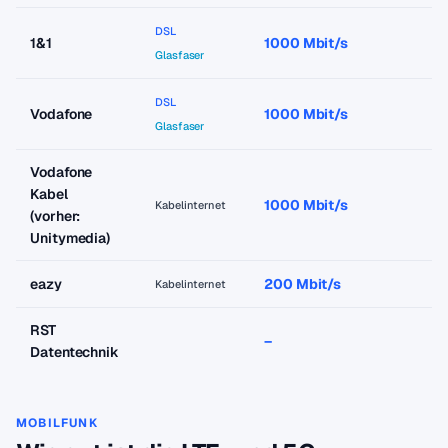
DSL
1&1
1000 Mbit/s
a
Glasfaser
DSL
Vodafone
1000 Mbit/s
a
Glasfaser
Vodafone
Kabel
1000 Mbit/s
a
Kabelinternet
(vorher:
Unitymedia)
eazy
200 Mbit/s
a
Kabelinternet
RST
–
–
Datentechnik
MOBILFUNK