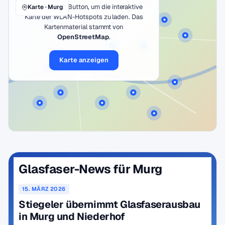
Klicke auf den Button, um die interaktive
Karte · Murg
Karte der WLAN-Hotspots zu laden. Das
Kartenmaterial stammt von
OpenStreetMap
.
Karte anzeigen
Glasfaser-News für Murg
15. MÄRZ 2026
Stiegeler übernimmt Glasfaserausbau
in Murg und Niederhof