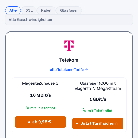
Alle
DSL
Kabel
Glasfaser
Telekom
alle Telekom-Tarife →
MagentaZuhause S
Glasfaser 1000 mit
MagentaTV MegaStream
16 MBit/s
1 GBit/s
mit Telefonflat
mit Telefonflat
ab 9,95 €
Jetzt Tarif sichern