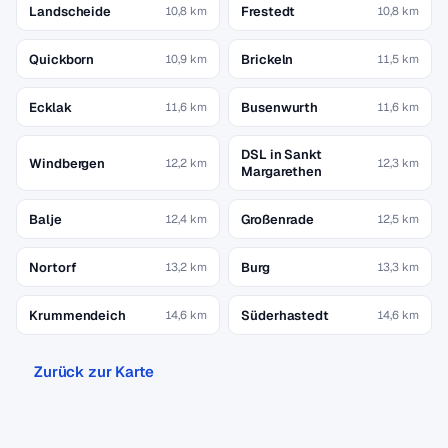
Landscheide
Frestedt
10,8 km
10,8 km
Quickborn
Brickeln
10,9 km
11,5 km
Ecklak
Busenwurth
11,6 km
11,6 km
DSL in Sankt
Windbergen
12,2 km
12,3 km
Margarethen
Balje
Großenrade
12,4 km
12,5 km
Nortorf
Burg
13,2 km
13,3 km
Krummendeich
Süderhastedt
14,6 km
14,6 km
Zurück zur Karte