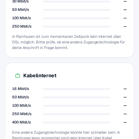
30 Mbit/s
—
50 Mbit/s
—
100 Mbit/s
—
250 Mbit/s
—
In Ramhusen ist zum momentanen Zeitpunk kein Internet über
DSL möglich. Bitte prüfe, ob eine andere Zugangstechnologie für
deine Anschrift in Frage kommt.
Kabelinternet
16 Mbit/s
—
50 Mbit/s
—
100 Mbit/s
—
250 Mbit/s
—
400 Mbit/s
—
Eine andere Zugangstechnologie könnte hier schneller sein. In
Ramhusen kann momentan noch kein Internet über Kabel