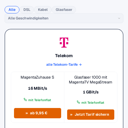
Alle
DSL
Kabel
Glasfaser
Telekom
alle Telekom-Tarife →
MagentaZuhause S
Glasfaser 1000 mit
MagentaTV MegaStream
16 MBit/s
1 GBit/s
mit Telefonflat
mit Telefonflat
ab 9,95 €
Jetzt Tarif sichern