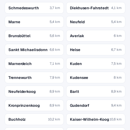
Schmedeswurth
Diekhusen-Fahrstedt
3,7 km
4,1 km
Marne
Neufeld
5,4 km
5,4 km
Brunsbüttel
Averlak
5,6 km
6 km
Sankt Michaelisdonn
Helse
6,6 km
6,7 km
Marnerdeich
Kuden
7,1 km
7,5 km
Trennewurth
Kudensee
7,9 km
8 km
Neufelderkoog
Barlt
8,9 km
8,9 km
Kronprinzenkoog
Gudendorf
8,9 km
9,4 km
Buchholz
Kaiser-Wilhelm-Koog
10,2 km
10,6 km