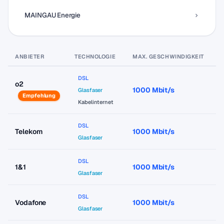
MAINGAU Energie
ANBIETER
TECHNOLOGIE
MAX. GESCHWINDIGKEIT
P
DSL
o2
1000 Mbit/s
a
Glasfaser
Empfehlung
Kabelinternet
DSL
Telekom
1000 Mbit/s
a
Glasfaser
DSL
1&1
1000 Mbit/s
a
Glasfaser
DSL
Vodafone
1000 Mbit/s
a
Glasfaser