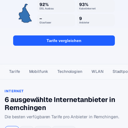
92%
93%
DSL Ausbau
Kabelinternet
–
9
Glasfaser
Anbieter
Tarife vergleichen
Tarife
Mobilfunk
Technologien
WLAN
Stadtpor
INTERNET
6 ausgewählte Internetanbieter in
Remchingen
Die besten verfügbaren Tarife pro Anbieter in Remchingen.