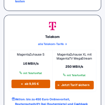
testen
Telekom
alle Telekom-Tarife →
MagentaZuhause S
MagentaZuhause XL mit
MagentaTV MegaStream
16 MBit/s
250 MBit/s
mit Telefonflat
mit Telefonflat
ab 9,95 €
Jetzt Tarif sichern
Aktion: bis zu 450 Euro Onlinevorteil,
Routergutschrift (bei Routermiete) und Cashback