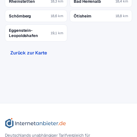
Rheinstetten
Bad Herrenalb
18,3 km
18,4 km
Schömberg
Ötisheim
18,6 km
18,8 km
Eggenstein-
19,1 km
Leopoldshafen
Zurück zur Karte
Deutschlands unabhängiger Tarif­vergleich für