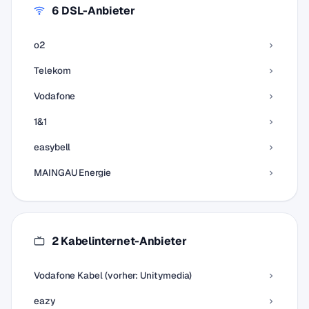
6 DSL-Anbieter
o2
Telekom
Vodafone
1&1
easybell
MAINGAU Energie
2 Kabelinternet-Anbieter
Vodafone Kabel (vorher: Unitymedia)
eazy