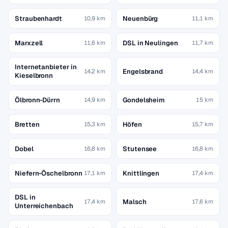
Straubenhardt
Neuenbürg
10,9 km
11,1 km
Marxzell
DSL in Neulingen
11,6 km
11,7 km
Internetanbieter in
Engelsbrand
14,2 km
14,4 km
Kieselbronn
Ölbronn-Dürrn
Gondelsheim
14,9 km
15 km
Bretten
Höfen
15,3 km
15,7 km
Dobel
Stutensee
16,8 km
16,8 km
Niefern-Öschelbronn
Knittlingen
17,1 km
17,4 km
DSL in
Malsch
17,4 km
17,6 km
Unterreichenbach