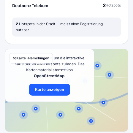
2
Deutsche Telekom
Hotspots
2
Hotspots in der Stadt — meist ohne Registrierung
nutzbar.
Klicke auf den Button, um die interaktive
Karte · Remchingen
Karte der WLAN-Hotspots zu laden. Das
Kartenmaterial stammt von
OpenStreetMap
.
Karte anzeigen