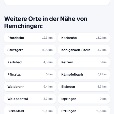
Weitere Orte in der Nähe von
Remchingen:
Pforzheim
Karlsruhe
12,3 km
13,2 km
Stuttgart
Königsbach-Stein
49,5 km
4,7 km
Karlsbad
Keltern
4,8 km
5 km
Pfinztal
Kämpfelbach
5 km
5,2 km
Waldbronn
Eisingen
6,4 km
8,3 km
Walzbachtal
Ispringen
8,7 km
9 km
Birkenfeld
Ettlingen
10,1 km
10,6 km