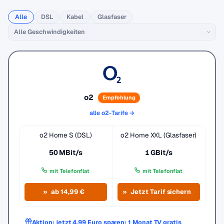
Alle
DSL
Kabel
Glasfaser
o2
Empfehlung
alle o2-Tarife →
o2 Home S (DSL)
o2 Home XXL (Glasfaser)
50 MBit/s
1 GBit/s
mit Telefonflat
mit Telefonflat
ab 14,99 €
Jetzt Tarif sichern
Aktion: jetzt 4,99 Euro sparen: 1 Monat TV gratis