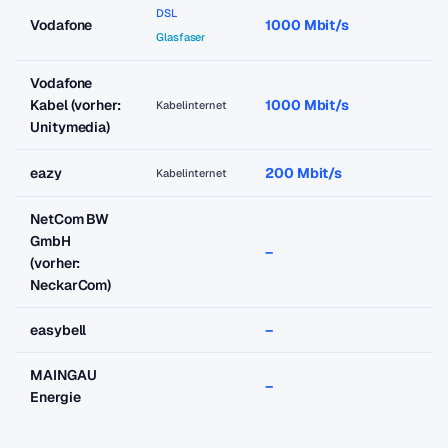
DSL
Vodafone
1000 Mbit/s
a
Glasfaser
Vodafone
Kabel (vorher:
1000 Mbit/s
a
Kabelinternet
Unitymedia)
eazy
200 Mbit/s
a
Kabelinternet
NetCom BW
GmbH
–
–
(vorher:
NeckarCom)
easybell
–
–
MAINGAU
–
–
Energie