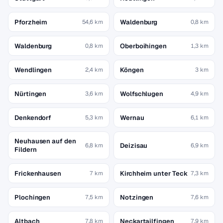
Pforzheim
Waldenburg
54,6 km
0,8 km
Waldenburg
Oberboihingen
0,8 km
1,3 km
Wendlingen
Köngen
2,4 km
3 km
Nürtingen
Wolfschlugen
3,6 km
4,9 km
Denkendorf
Wernau
5,3 km
6,1 km
Neuhausen auf den
Deizisau
6,8 km
6,9 km
Fildern
Frickenhausen
Kirchheim unter Teck
7 km
7,3 km
Plochingen
Notzingen
7,5 km
7,6 km
Altbach
Neckartailfingen
7,8 km
7,9 km