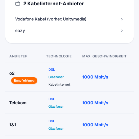
2 Kabelinternet-Anbieter
Vodafone Kabel (vorher: Unitymedia)
eazy
ANBIETER
TECHNOLOGIE
MAX. GESCHWINDIGKEIT
P
DSL
o2
1000 Mbit/s
a
Glasfaser
Empfehlung
Kabelinternet
DSL
Telekom
1000 Mbit/s
a
Glasfaser
DSL
1&1
1000 Mbit/s
a
Glasfaser