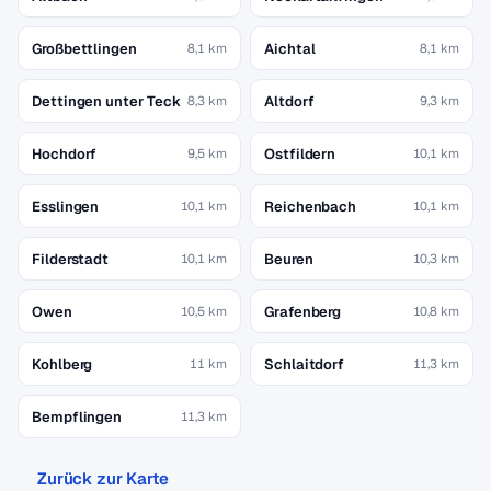
Großbettlingen
Aichtal
8,1 km
8,1 km
Dettingen unter Teck
Altdorf
8,3 km
9,3 km
Hochdorf
Ostfildern
9,5 km
10,1 km
Esslingen
Reichenbach
10,1 km
10,1 km
Filderstadt
Beuren
10,1 km
10,3 km
Owen
Grafenberg
10,5 km
10,8 km
Kohlberg
Schlaitdorf
11 km
11,3 km
Bempflingen
11,3 km
Zurück zur Karte