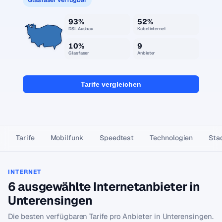
93%
52%
DSL Ausbau
Kabelinternet
10%
9
Glasfaser
Anbieter
Tarife vergleichen
Tarife
Mobilfunk
Speedtest
Technologien
Stad
INTERNET
6 ausgewählte Internetanbieter in
Unterensingen
Die besten verfügbaren Tarife pro Anbieter in Unterensingen.