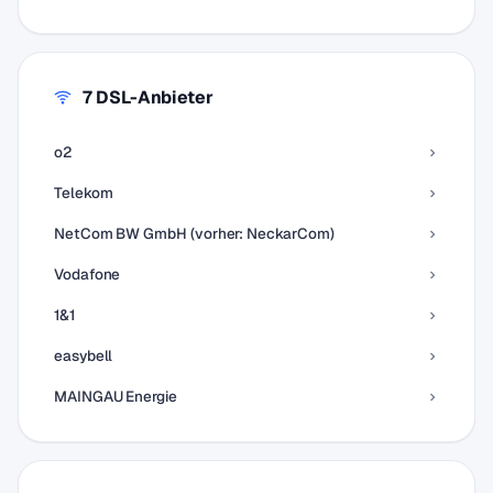
7 DSL-Anbieter
o2
Telekom
NetCom BW GmbH (vorher: NeckarCom)
Vodafone
1&1
easybell
MAINGAU Energie