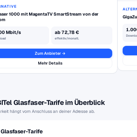
RNATIVE
ALTER
aser 1000 mit MagentaTV SmartStream von der
GigaZu
kom
1.00
00 Mbit/s
ab 72,78 €
Downlo
load
effektiv/monatl.
Zum Anbieter →
Mehr Details
BITel Glasfaser-Tarife im Überblick
rkeit hängt vom Anschluss an deiner Adresse ab.
Glasfaser-Tarife