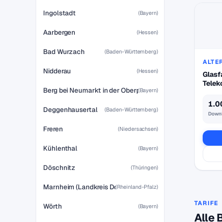
Ingolstadt
(Bayern)
Aarbergen
(Hessen)
Bad Wurzach
(Baden-Württemberg)
ALTE
Nidderau
(Hessen)
Glasf
Tele
Berg bei Neumarkt in der Oberpfalz
(Bayern)
1.0
Deggenhausertal
(Baden-Württemberg)
Down
Freren
(Niedersachsen)
Kühlenthal
(Bayern)
Döschnitz
(Thüringen)
Marnheim (Landkreis Donnersbergkreis)
(Rheinland-Pfalz)
TARIFE
Wörth
(Bayern)
Alle 