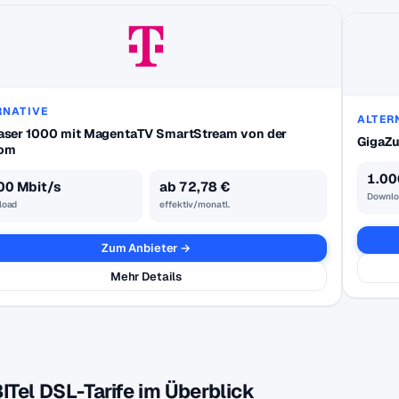
RNATIVE
ALTER
aser 1000 mit MagentaTV SmartStream von der
GigaZu
kom
1.00
00 Mbit/s
ab 72,78 €
Downlo
load
effektiv/monatl.
Zum Anbieter →
Mehr Details
BITel DSL-Tarife im Überblick