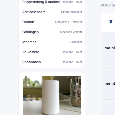
Ruppertsberg (Landkreis Bad Dürkheim)
(Rheinland-Pfalz)
Verfügba
Adelheidsdorf
(Niedersachsen)
Daldorf
(Schleswig-Holstein)
Gröningen
(Sachsen-Anhalt)
Meerane
(Sachsen)
mein
Volkesfeld
(Rheinland-Pfalz)
Schönbach
(Rheinland-Pfalz)
mein