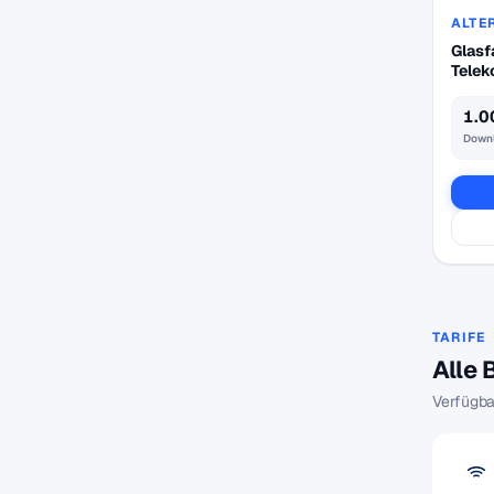
ALTE
Glasf
Tele
1.0
Down
TARIFE
Alle 
Verfügba