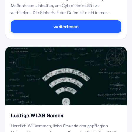
Maßnahmen einhalten, um Cyberkriminalität zu
verhindern. Die Sicherheit der Daten ist nicht immer
gegeben, w…
weiterlesen
Lustige WLAN Namen
Herzlich Willkommen, liebe Freunde des gepflegten