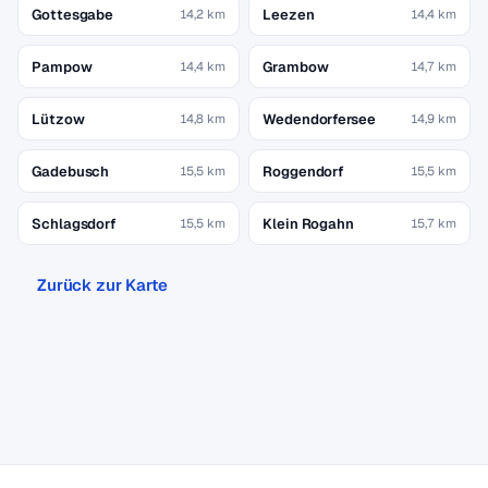
Gottesgabe
Leezen
14,2 km
14,4 km
Pampow
Grambow
14,4 km
14,7 km
Lützow
Wedendorfersee
14,8 km
14,9 km
Gadebusch
Roggendorf
15,5 km
15,5 km
Schlagsdorf
Klein Rogahn
15,5 km
15,7 km
Zurück zur Karte