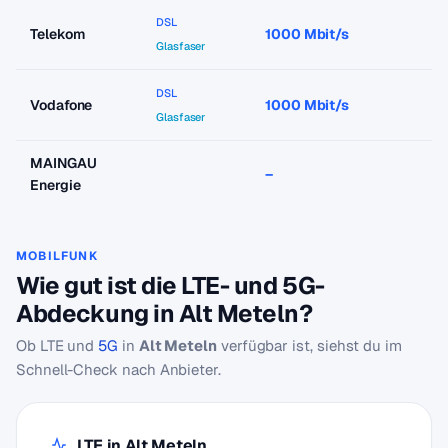
DSL
Telekom
1000 Mbit/s
a
Glasfaser
DSL
Vodafone
1000 Mbit/s
a
Glasfaser
MAINGAU
–
–
Energie
MOBILFUNK
Wie gut ist die LTE- und 5G-
Abdeckung in Alt Meteln?
Ob LTE und
5G
in
Alt Meteln
verfügbar ist, siehst du im
Schnell-Check nach Anbieter.
LTE in Alt Meteln