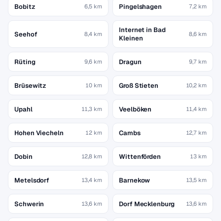
Bobitz
Pingelshagen
6,5 km
7,2 km
Internet in Bad
Seehof
8,4 km
8,6 km
Kleinen
Rüting
Dragun
9,6 km
9,7 km
Brüsewitz
Groß Stieten
10 km
10,2 km
Upahl
Veelböken
11,3 km
11,4 km
Hohen Viecheln
Cambs
12 km
12,7 km
Dobin
Wittenförden
12,8 km
13 km
Metelsdorf
Barnekow
13,4 km
13,5 km
Schwerin
Dorf Mecklenburg
13,6 km
13,6 km