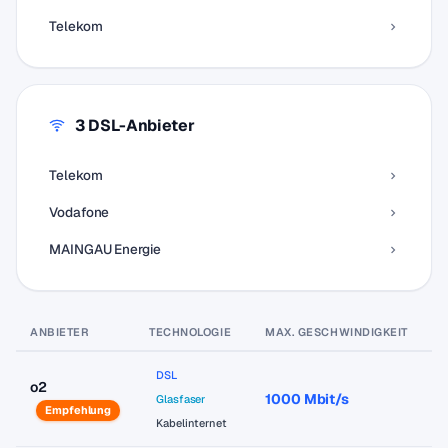
Telekom
3 DSL-Anbieter
Telekom
Vodafone
MAINGAU Energie
ANBIETER
TECHNOLOGIE
MAX. GESCHWINDIGKEIT
P
DSL
o2
1000 Mbit/s
a
Glasfaser
Empfehlung
Kabelinternet