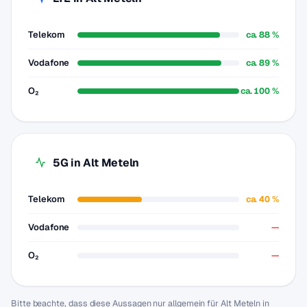
Telekom
ca. 88 %
Vodafone
ca. 89 %
O₂
ca. 100 %
5G in Alt Meteln
Telekom
ca. 40 %
Vodafone
—
O₂
—
Bitte beachte, dass diese Aussagen nur allgemein für Alt Meteln in