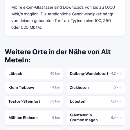
Mit Telekom-Glasfaser sind Downloads von bis zu 1.000
Mbit/s möglich. Die tatsächliche Geschwindigkeit hängt
von deinem gebuchten Tarif ab. Typisch sind 100, 250
oder 500 Mbit/s.
Weitere Orte in der Nähe von Alt
Meteln:
Lübeck
Dalberg-Wendelstorf
45 km
4,2 km
Klein Trebbow
Zickhusen
4,4 km
5 km
Testorf-Steinfort
Lübstorf
5,3 km
5,8 km
Glasfaser in
Mühlen Eichsen
6 km
6,4 km
Cramonshagen