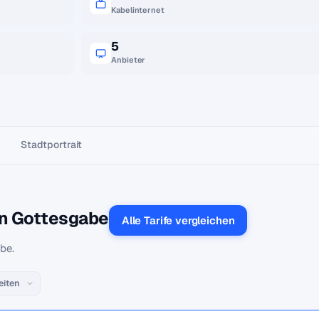
Kabelinternet
5
Anbieter
Stadtportrait
in Gottesgabe
Alle Tarife vergleichen
be.