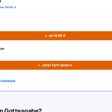
e
one-Tarife →
ab 19,98 €
ser
Jetzt Tarif sichern
o Cashback
 in Gottesgabe?