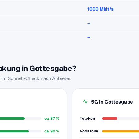
1000 Mbit/s
–
–
eckung in Gottesgabe?
u im Schnell-Check nach Anbieter.
5G in Gottesgabe
ca. 87 %
Telekom
ca. 90 %
Vodafone