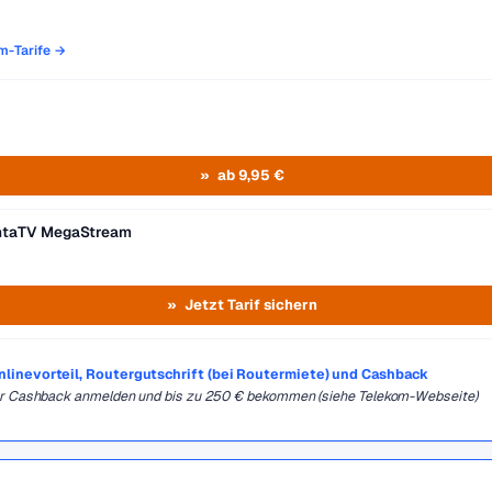
om-Tarife →
ab 9,95 €
entaTV MegaStream
Jetzt Tarif sichern
Onlinevorteil, Routergutschrift (bei Routermiete) und Cashback
für Cashback anmelden und bis zu 250 € bekommen (siehe Telekom-Webseite)