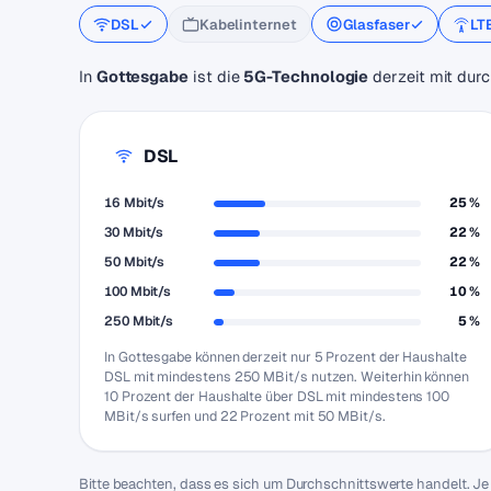
DSL
Kabelinternet
Glasfaser
LT
In
Gottesgabe
ist die
5G-Technologie
derzeit mit durc
DSL
16 Mbit/s
25 %
30 Mbit/s
22 %
50 Mbit/s
22 %
100 Mbit/s
10 %
250 Mbit/s
5 %
In Gottesgabe können derzeit nur 5 Prozent der Haushalte
DSL mit mindestens 250 MBit/s nutzen. Weiterhin können
10 Prozent der Haushalte über DSL mit mindestens 100
MBit/s surfen und 22 Prozent mit 50 MBit/s.
Bitte beachten, dass es sich um Durchschnittswerte handelt. J