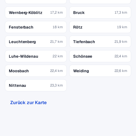
Wernberg-Köblitz
Bruck
17,2 km
17,3 km
Fensterbach
Rötz
18 km
19 km
Leuchtenberg
Tiefenbach
21,7 km
21,9 km
Luhe-Wildenau
Schönsee
22 km
22,4 km
Moosbach
Weiding
22,4 km
22,6 km
Nittenau
23,3 km
Zurück zur Karte