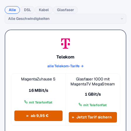
Alle
DSL
Kabel
Glasfaser
Telekom
alle Telekom-Tarife →
MagentaZuhause S
Glasfaser 1000 mit
MagentaTV MegaStream
16 MBit/s
1 GBit/s
mit Telefonflat
mit Telefonflat
ab 9,95 €
Jetzt Tarif sichern