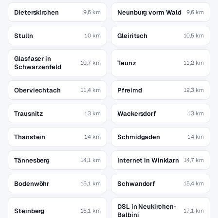
Dieterskirchen
Neunburg vorm Wald
9,6 km
9,6 km
Stulln
Gleiritsch
10 km
10,5 km
Glasfaser in
Teunz
10,7 km
11,2 km
Schwarzenfeld
Oberviechtach
Pfreimd
11,4 km
12,3 km
Trausnitz
Wackersdorf
13 km
13 km
Thanstein
Schmidgaden
14 km
14 km
Tännesberg
Internet in Winklarn
14,1 km
14,7 km
Bodenwöhr
Schwandorf
15,1 km
15,4 km
DSL in Neukirchen-
Steinberg
16,1 km
17,1 km
Balbini