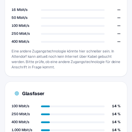
16 Mbit/s
—
50 Mbit/s
—
100 Mbit/s
—
250 Mbit/s
—
400 Mbit/s
—
Eine andere Zugangstechnologie könnte hier schneller sein. In
Altendorf kann aktuell noch kein Internet über Kabel gebucht
werden. Bitte prüfe, ob eine andere Zugangstechnologie für deine
Anschrift in Frage kommt.
Glasfaser
100 Mbit/s
14 %
250 Mbit/s
14 %
400 Mbit/s
14 %
1.000 Mbit/s
14 %