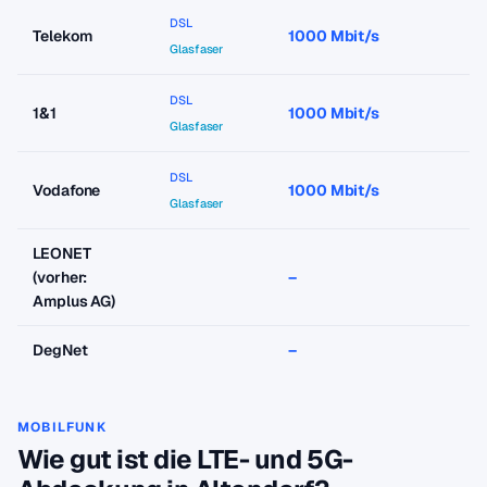
DSL
Telekom
1000 Mbit/s
a
Glasfaser
DSL
1&1
1000 Mbit/s
a
Glasfaser
DSL
Vodafone
1000 Mbit/s
a
Glasfaser
LEONET
(vorher:
–
–
Amplus AG)
DegNet
–
–
MOBILFUNK
Wie gut ist die LTE- und 5G-