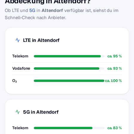
Abdeckung in Altendorf?
Ob LTE und
5G
in
Altendorf
verfügbar ist, siehst du im
Schnell-Check nach Anbieter.
LTE in Altendorf
Telekom
ca. 95 %
Vodafone
ca. 93 %
O₂
ca. 100 %
5G in Altendorf
Telekom
ca. 83 %