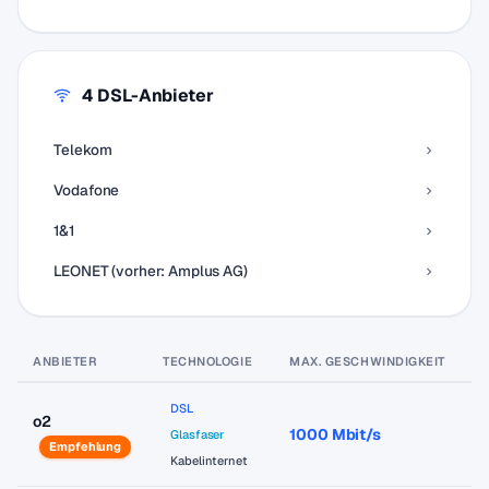
4 DSL-Anbieter
Telekom
Vodafone
1&1
LEONET (vorher: Amplus AG)
ANBIETER
TECHNOLOGIE
MAX. GESCHWINDIGKEIT
P
DSL
o2
1000 Mbit/s
a
Glasfaser
Empfehlung
Kabelinternet