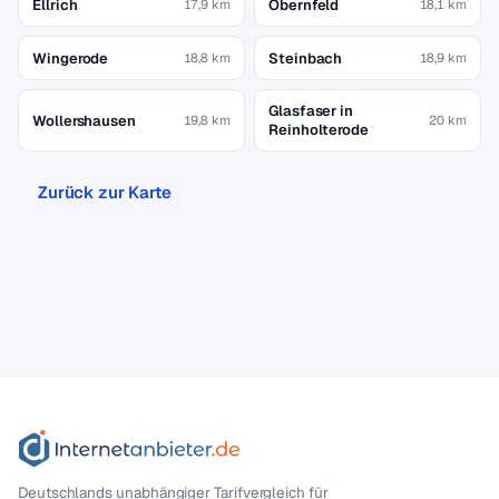
Ellrich
Obernfeld
17,9 km
18,1 km
Wingerode
Steinbach
18,8 km
18,9 km
Glasfaser in
Wollershausen
19,8 km
20 km
Reinholterode
Zurück zur Karte
Deutschlands unabhängiger Tarif­vergleich für