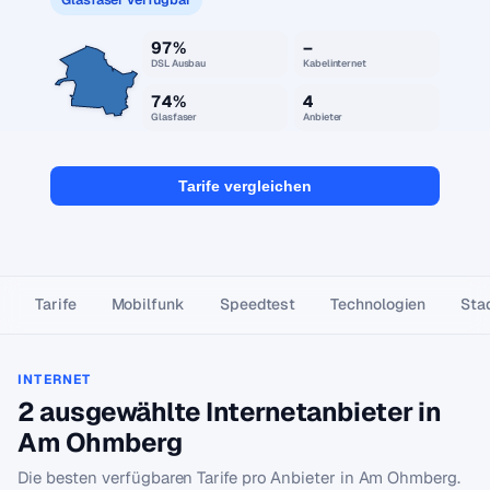
97%
–
DSL Ausbau
Kabelinternet
74%
4
Glasfaser
Anbieter
Tarife vergleichen
Tarife
Mobilfunk
Speedtest
Technologien
Stad
INTERNET
2 ausgewählte Internetanbieter in
Am Ohmberg
Die besten verfügbaren Tarife pro Anbieter in Am Ohmberg.