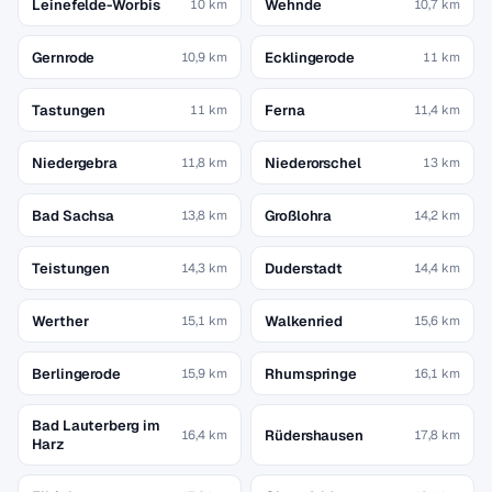
Leinefelde-Worbis
Wehnde
10 km
10,7 km
Gernrode
Ecklingerode
10,9 km
11 km
Tastungen
Ferna
11 km
11,4 km
Niedergebra
Niederorschel
11,8 km
13 km
Bad Sachsa
Großlohra
13,8 km
14,2 km
Teistungen
Duderstadt
14,3 km
14,4 km
Werther
Walkenried
15,1 km
15,6 km
Berlingerode
Rhumspringe
15,9 km
16,1 km
Bad Lauterberg im
Rüdershausen
16,4 km
17,8 km
Harz