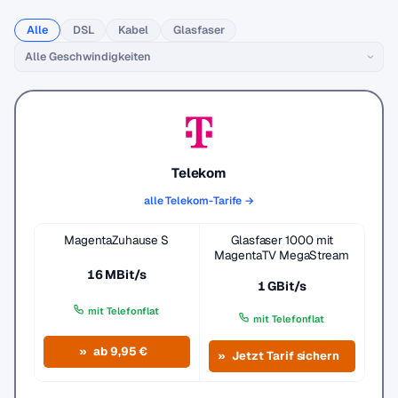
Alle
DSL
Kabel
Glasfaser
Telekom
alle Telekom-Tarife →
MagentaZuhause S
Glasfaser 1000 mit
MagentaTV MegaStream
16 MBit/s
1 GBit/s
mit Telefonflat
mit Telefonflat
ab 9,95 €
Jetzt Tarif sichern