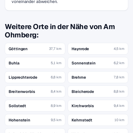
voneinander abweichen.
Weitere Orte in der Nähe von Am
Ohmberg:
Göttingen
Haynrode
37,7 km
4,5 km
Buhla
Sonnenstein
5,1 km
6,2 km
Lipprechterode
Brehme
6,8 km
7,8 km
Breitenworbis
Bleicherode
8,4 km
8,8 km
Sollstedt
Kirchworbis
8,9 km
9,4 km
Hohenstein
Kehmstedt
9,5 km
10 km