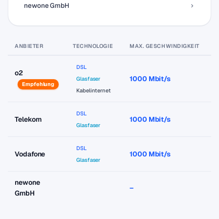
newone GmbH
ANBIETER
TECHNOLOGIE
MAX. GESCHWINDIGKEIT
P
DSL
o2
1000 Mbit/s
a
Glasfaser
Empfehlung
Kabelinternet
DSL
Telekom
1000 Mbit/s
a
Glasfaser
DSL
Vodafone
1000 Mbit/s
a
Glasfaser
newone
–
–
GmbH