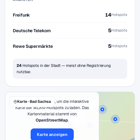
14
Freifunk
Hotspots
5
Deutsche Telekom
Hotspots
5
Rewe Supermärkte
Hotspots
24
Hotspots in der Stadt — meist ohne Registrierung
nutzbar.
Klicke auf den Button, um die interaktive
Karte · Bad Sachsa
Karte der WLAN-Hotspots zu laden. Das
Kartenmaterial stammt von
OpenStreetMap
.
Karte anzeigen