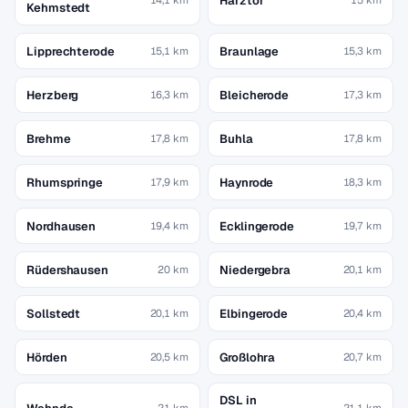
Harztor
Kehmstedt
Lipprechterode
Braunlage
15,1 km
15,3 km
Herzberg
Bleicherode
16,3 km
17,3 km
Brehme
Buhla
17,8 km
17,8 km
Rhumspringe
Haynrode
17,9 km
18,3 km
Nordhausen
Ecklingerode
19,4 km
19,7 km
Rüdershausen
Niedergebra
20 km
20,1 km
Sollstedt
Elbingerode
20,1 km
20,4 km
Hörden
Großlohra
20,5 km
20,7 km
DSL in
21 km
21,1 km