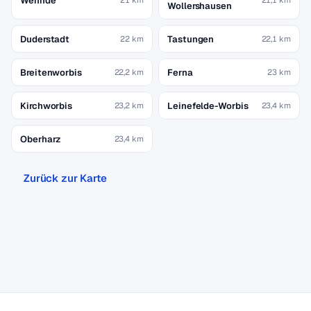
Wehnde
Wollershausen
Duderstadt
Tastungen
22 km
22,1 km
Breitenworbis
Ferna
22,2 km
23 km
Kirchworbis
Leinefelde-Worbis
23,2 km
23,4 km
Oberharz
23,4 km
Zurück zur Karte