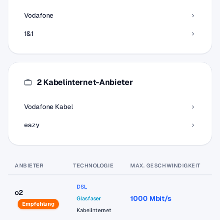
Vodafone
1&1
2 Kabelinternet-Anbieter
Vodafone Kabel
eazy
ANBIETER
TECHNOLOGIE
MAX. GESCHWINDIGKEIT
P
DSL
o2
1000 Mbit/s
a
Glasfaser
Empfehlung
Kabelinternet