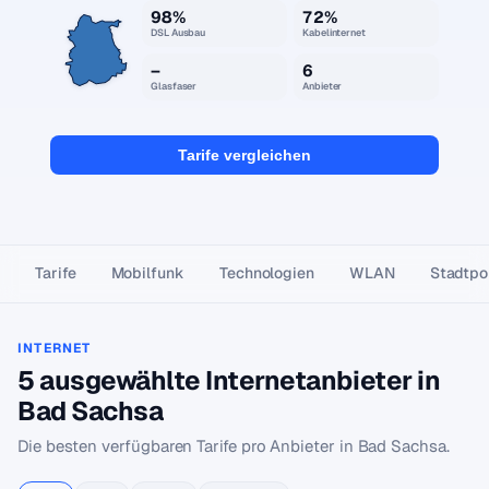
98%
72%
DSL Ausbau
Kabelinternet
–
6
Glasfaser
Anbieter
Tarife vergleichen
Tarife
Mobilfunk
Technologien
WLAN
Stadtpor
INTERNET
5 ausgewählte Internetanbieter in
Bad Sachsa
Die besten verfügbaren Tarife pro Anbieter in Bad Sachsa.