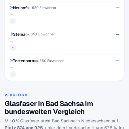
Neuhof
—
ca. 580 Einwohner
—
-
Steina
—
ca. 640 Einwohner
—
-
Tettenborn
—
ca. 550 Einwohner
—
-
VERGLEICH
Glasfaser in Bad Sachsa im
bundesweiten Vergleich
Mit
0 %
Glasfaser steht Bad Sachsa in Niedersachsen auf
Platz 874 von 925
, unter dem Landesschnitt von 67,6 %. Im