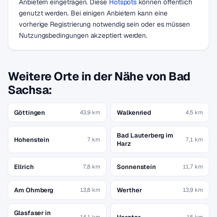
Anbietern eingetragen. Diese
Hotspots
können öffentlich
genutzt werden. Bei einigen Anbietern kann eine
vorherige Registrierung notwendig sein oder es müssen
Nutzungsbedingungen akzeptiert werden.
Weitere Orte in der Nähe von Bad
Sachsa:
Göttingen
Walkenried
43,9 km
4,5 km
Bad Lauterberg im
Hohenstein
7 km
7,1 km
Harz
Ellrich
Sonnenstein
7,8 km
11,7 km
Am Ohmberg
Werther
13,8 km
13,9 km
Glasfaser in
14,1 km
15 km