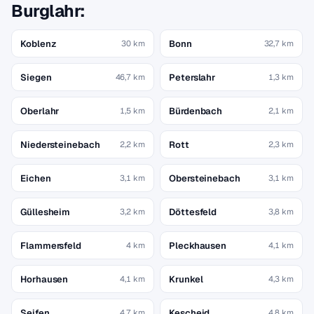
Burglahr:
Koblenz
Bonn
30 km
32,7 km
Siegen
Peterslahr
46,7 km
1,3 km
Oberlahr
Bürdenbach
1,5 km
2,1 km
Niedersteinebach
Rott
2,2 km
2,3 km
Eichen
Obersteinebach
3,1 km
3,1 km
Güllesheim
Döttesfeld
3,2 km
3,8 km
Flammersfeld
Pleckhausen
4 km
4,1 km
Horhausen
Krunkel
4,1 km
4,3 km
Seifen
Kescheid
4,7 km
4,8 km