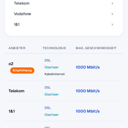
Telekom
Vodafone
1&1
ANBIETER
TECHNOLOGIE
MAX. GESCHWINDIGKEIT
P
DSL
o2
1000 Mbit/s
a
Glasfaser
Empfehlung
Kabelinternet
DSL
Telekom
1000 Mbit/s
a
Glasfaser
DSL
1&1
1000 Mbit/s
a
Glasfaser