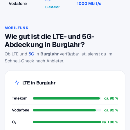
DSL
Vodafone
1000 Mbit/s
a
Glasfaser
MOBILFUNK
Wie gut ist die LTE- und 5G-
Abdeckung in Burglahr?
Ob LTE und
5G
in
Burglahr
verfügbar ist, siehst du im
Schnell-Check nach Anbieter.
LTE in Burglahr
Telekom
ca. 98 %
Vodafone
ca. 92 %
O₂
ca. 100 %