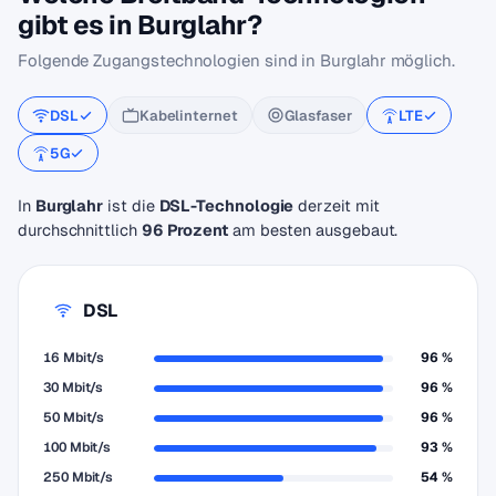
gibt es in Burglahr?
Folgende Zugangstechnologien sind in Burglahr möglich.
DSL
Kabelinternet
Glasfaser
LTE
5G
In
Burglahr
ist die
DSL-Technologie
derzeit mit
durchschnittlich
96 Prozent
am besten ausgebaut.
DSL
16 Mbit/s
96 %
30 Mbit/s
96 %
50 Mbit/s
96 %
100 Mbit/s
93 %
250 Mbit/s
54 %