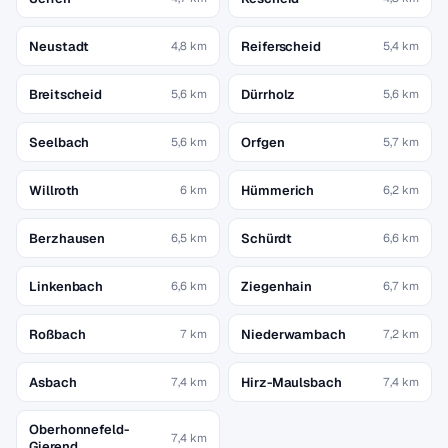
Neustadt
Reiferscheid
4,8 km
5,4 km
Breitscheid
Dürrholz
5,6 km
5,6 km
Seelbach
Orfgen
5,6 km
5,7 km
Willroth
Hümmerich
6 km
6,2 km
Berzhausen
Schürdt
6,5 km
6,6 km
Linkenbach
Ziegenhain
6,6 km
6,7 km
Roßbach
Niederwambach
7 km
7,2 km
Asbach
Hirz-Maulsbach
7,4 km
7,4 km
Oberhonnefeld-
7,4 km
Gierend