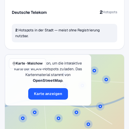
2
Deutsche Telekom
Hotspots
2
Hotspots in der Stadt — meist ohne Registrierung
nutzbar.
Klicke auf den Button, um die interaktive
Karte · Malchow
Karte der WLAN-Hotspots zu laden. Das
Kartenmaterial stammt von
OpenStreetMap
.
Karte anzeigen