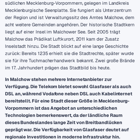
südlichen Mecklenburg-Vorpommern, gelegen im Landkreis
Mecklenburgische Seenplatte. Sie fungiert als Unterzentrum
der Region und ist Verwaltungssitz des Amtes Malchow, dem
acht weitere Gemeinden angehören. Der historische Stadtkern
liegt auf einer Insel im Malchower See. Seit 2005 trägt
Malchow das Prädikat Luftkurort, 2011 kam der Zusatz
Inselstadt hinzu. Die Stadt blickt auf eine lange Geschichte
zurück: Bereits 1235 erhielt sie die Stadtrechte, später wurde
sie für ihre Tuchmacherhandwerk bekannt. Zwei große Brände
im 17. Jahrhundert prägen das Stadtbild bis heute.
In Malchow stehen mehrere Internetanbieter zur
Verfügung. Die Telekom bietet sowohl Glasfaser als auch
DSL an, während Vodafone neben DSL auch Kabelinternet
bereitstellt. Für eine Stadt dieser Größe in Mecklenburg-
Vorpommern ist das Angebot an unterschiedlichen
Technologien bemerkenswert, da der ländliche Raum
dieses Bundeslandes lange Zeit von Breitbandlücken
geprägt war. Die Verfügbarkeit von Glasfaser deutet auf
regionale Investitionen in moderne Infrastruktur hin.