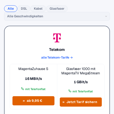
Alle
DSL
Kabel
Glasfaser
Telekom
alle Telekom-Tarife →
MagentaZuhause S
Glasfaser 1000 mit
MagentaTV MegaStream
16 MBit/s
1 GBit/s
mit Telefonflat
mit Telefonflat
ab 9,95 €
Jetzt Tarif sichern