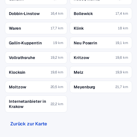
Dobbin-Linstow
Bollewick
16,4 km
17,4 km
Waren
Klink
17,7 km
18 km
Gallin-Kuppentin
Neu Poserin
19 km
19,1 km
Vollrathsruhe
Kritzow
19,2 km
19,6 km
Klocksin
Melz
19,6 km
19,9 km
Moltzow
Meyenburg
20,5 km
21,7 km
Internetanbieter in
22,2 km
Krakow
Zurück zur Karte