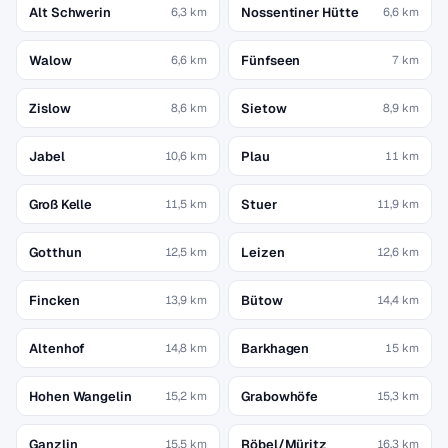
Alt Schwerin
Nossentiner Hütte
6,3 km
6,6 km
Walow
Fünfseen
6,6 km
7 km
Zislow
Sietow
8,6 km
8,9 km
Jabel
Plau
10,6 km
11 km
Groß Kelle
Stuer
11,5 km
11,9 km
Gotthun
Leizen
12,5 km
12,6 km
Fincken
Bütow
13,9 km
14,4 km
Altenhof
Barkhagen
14,8 km
15 km
Hohen Wangelin
Grabowhöfe
15,2 km
15,3 km
Ganzlin
Röbel/Müritz
15,5 km
16,3 km