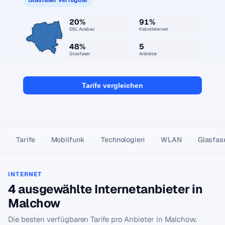
20%
91%
DSL Ausbau
Kabelinternet
48%
5
Glasfaser
Anbieter
Tarife vergleichen
Tarife
Mobilfunk
Technologien
WLAN
Glasfas
INTERNET
4 ausgewählte Internetanbieter in
Malchow
Die besten verfügbaren Tarife pro Anbieter in Malchow.