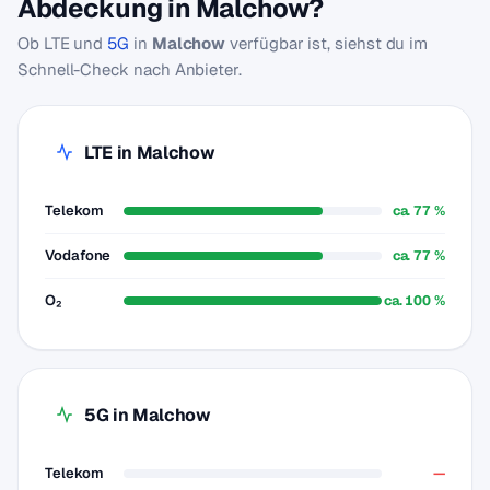
Abdeckung in Malchow?
Ob LTE und
5G
in
Malchow
verfügbar ist, siehst du im
Schnell-Check nach Anbieter.
LTE in Malchow
Telekom
ca. 77 %
Vodafone
ca. 77 %
O₂
ca. 100 %
5G in Malchow
Telekom
—