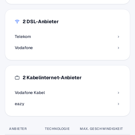
2 DSL-Anbieter
Telekom
Vodafone
2 Kabelinternet-Anbieter
Vodafone Kabel
eazy
ANBIETER
TECHNOLOGIE
MAX. GESCHWINDIGKEIT
P