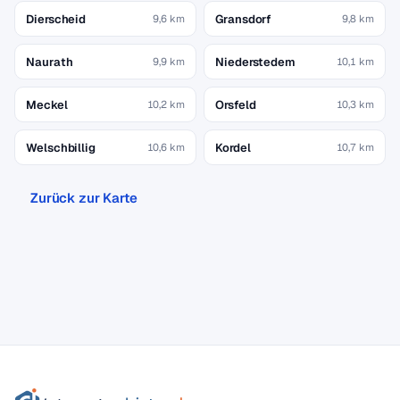
Dierscheid
Gransdorf
9,6 km
9,8 km
Naurath
Niederstedem
9,9 km
10,1 km
Meckel
Orsfeld
10,2 km
10,3 km
Welschbillig
Kordel
10,6 km
10,7 km
Zurück zur Karte