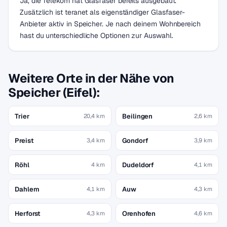
Ja, die Telekom hat Glasfaser bereits ausgebaut.
Zusätzlich ist teranet als eigenständiger Glasfaser-
Anbieter aktiv in Speicher. Je nach deinem Wohnbereich
hast du unterschiedliche Optionen zur Auswahl.
Weitere Orte in der Nähe von
Speicher (Eifel):
Trier
Beilingen
20,4 km
2,6 km
Preist
Gondorf
3,4 km
3,9 km
Röhl
Dudeldorf
4 km
4,1 km
Dahlem
Auw
4,1 km
4,3 km
Herforst
Orenhofen
4,3 km
4,6 km