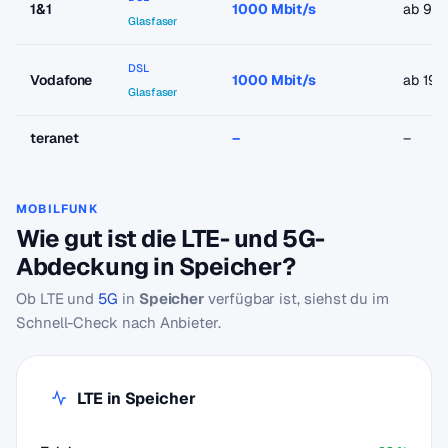
1&1
1000 Mbit/s
ab 9,9
Glasfaser
DSL
Vodafone
1000 Mbit/s
ab 19,
Glasfaser
teranet
–
–
MOBILFUNK
Wie gut ist die LTE- und 5G-
Abdeckung in Speicher?
Ob LTE und
5G
in
Speicher
verfügbar ist, siehst du im
Schnell-Check nach Anbieter.
LTE in Speicher