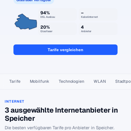
94%
–
DSL Ausbau
Kabelinternet
20%
4
Glasfaser
Anbieter
Tarife vergleichen
Tarife
Mobilfunk
Technologien
WLAN
Stadtpor
INTERNET
3 ausgewählte Internetanbieter in
Speicher
Die besten verfügbaren Tarife pro Anbieter in Speicher.