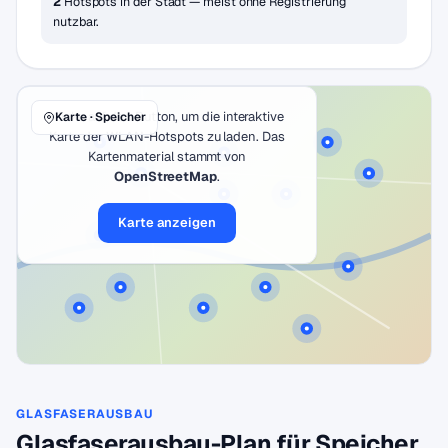
2
Hotspots in der Stadt — meist ohne Registrierung
nutzbar.
Klicke auf den Button, um die interaktive
Karte · Speicher
Karte der WLAN-Hotspots zu laden. Das
Kartenmaterial stammt von
OpenStreetMap
.
Karte anzeigen
GLASFASERAUSBAU
Glasfaserausbau-Plan für Speicher