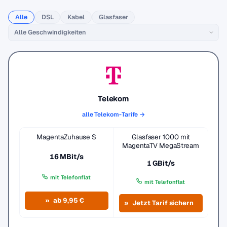
Alle
DSL
Kabel
Glasfaser
Telekom
alle Telekom-Tarife →
MagentaZuhause S
Glasfaser 1000 mit
MagentaTV MegaStream
16 MBit/s
1 GBit/s
mit Telefonflat
mit Telefonflat
ab 9,95 €
Jetzt Tarif sichern