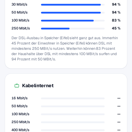
30 Mbit/s
94 %
50 Mbit/s
94 %
100 Mbit/s
83 %
250 Mbit/s
45 %
Der DSL-Ausbau in Speicher (Eifel) sieht ganz gut aus. Immerhin
45 Prozent der Einwohner in Speicher (Eifel) können DSL mit
mindestens 250 MBit/s nutzen. Weiterhin können 83 Prozent
der Haushalte über DSL mit mindestens 100 MBit/s surfen und
94 Prozent mit 50 MBit/s.
Kabelinternet
16 Mbit/s
—
50 Mbit/s
—
100 Mbit/s
—
250 Mbit/s
—
400 Mbit/s
—