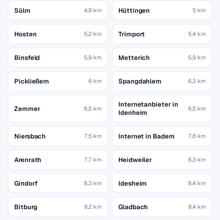
Sülm
Hüttingen
4,9 km
5 km
Hosten
Trimport
5,2 km
5,4 km
Binsfeld
Metterich
5,9 km
5,9 km
Pickließem
Spangdahlem
6 km
6,3 km
Internetanbieter in
Zemmer
6,5 km
6,5 km
Idenheim
Niersbach
Internet in Badem
7,5 km
7,6 km
Arenrath
Heidweiler
7,7 km
8,3 km
Gindorf
Idesheim
8,3 km
8,4 km
Bitburg
Gladbach
9,2 km
9,4 km