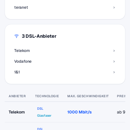
teranet
3 DSL-Anbieter
Telekom
Vodafone
1&1
ANBIETER
TECHNOLOGIE
MAX. GESCHWINDIGKEIT
PREIS 
DSL
Telekom
1000 Mbit/s
ab 9,9
Glasfaser
DSL