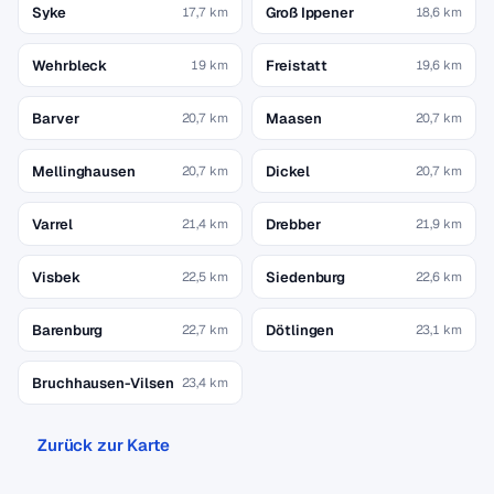
Syke
Groß Ippener
17,7 km
18,6 km
Wehrbleck
Freistatt
19 km
19,6 km
Barver
Maasen
20,7 km
20,7 km
Mellinghausen
Dickel
20,7 km
20,7 km
Varrel
Drebber
21,4 km
21,9 km
Visbek
Siedenburg
22,5 km
22,6 km
Barenburg
Dötlingen
22,7 km
23,1 km
Bruchhausen-Vilsen
23,4 km
Zurück zur Karte