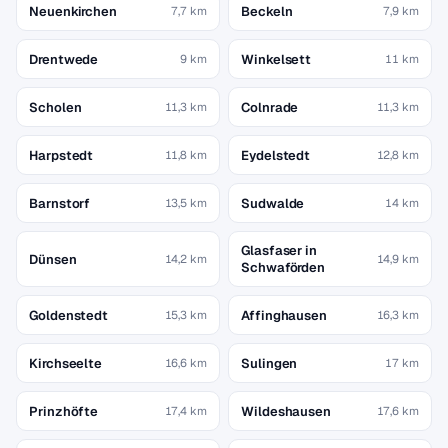
Neuenkirchen
Beckeln
7,7 km
7,9 km
Drentwede
Winkelsett
9 km
11 km
Scholen
Colnrade
11,3 km
11,3 km
Harpstedt
Eydelstedt
11,8 km
12,8 km
Barnstorf
Sudwalde
13,5 km
14 km
Glasfaser in
Dünsen
14,2 km
14,9 km
Schwaförden
Goldenstedt
Affinghausen
15,3 km
16,3 km
Kirchseelte
Sulingen
16,6 km
17 km
Prinzhöfte
Wildeshausen
17,4 km
17,6 km