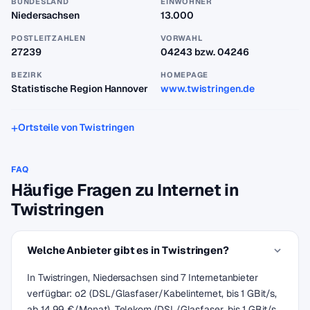
BUNDESLAND
EINWOHNER
Niedersachsen
13.000
POSTLEITZAHLEN
VORWAHL
27239
04243 bzw. 04246
BEZIRK
HOMEPAGE
Statistische Region Hannover
www.twistringen.de
Ortsteile von Twistringen
FAQ
Häufige Fragen zu Internet in
Twistringen
Welche Anbieter gibt es in Twistringen?
In Twistringen, Niedersachsen sind 7 Internetanbieter
verfügbar: o2 (DSL/Glasfaser/Kabelinternet, bis 1 GBit/s,
ab 14,99 €/Monat), Telekom (DSL/Glasfaser, bis 1 GBit/s,