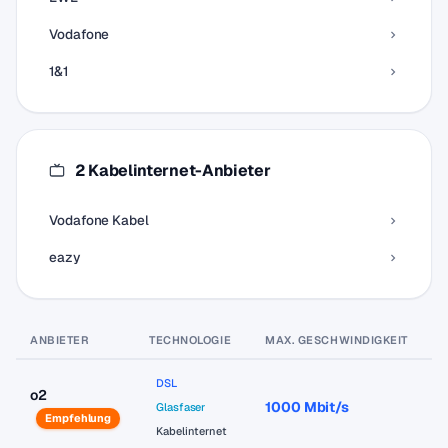
Vodafone
1&1
2 Kabelinternet-Anbieter
Vodafone Kabel
eazy
ANBIETER
TECHNOLOGIE
MAX. GESCHWINDIGKEIT
P
DSL
o2
1000 Mbit/s
a
Glasfaser
Empfehlung
Kabelinternet