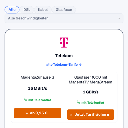
Alle
DSL
Kabel
Glasfaser
Telekom
alle Telekom-Tarife →
MagentaZuhause S
Glasfaser 1000 mit
MagentaTV MegaStream
16 MBit/s
1 GBit/s
mit Telefonflat
mit Telefonflat
ab 9,95 €
Jetzt Tarif sichern