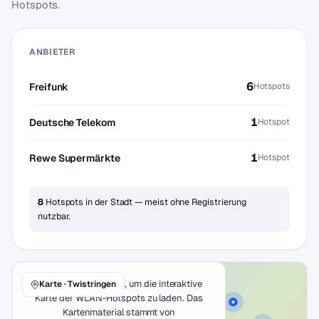
Hotspots.
ANBIETER
6
Freifunk
Hotspots
1
Deutsche Telekom
Hotspot
1
Rewe Supermärkte
Hotspot
8
Hotspots in der Stadt — meist ohne Registrierung
nutzbar.
Klicke auf den Button, um die interaktive
Karte · Twistringen
Karte der WLAN-Hotspots zu laden. Das
Kartenmaterial stammt von