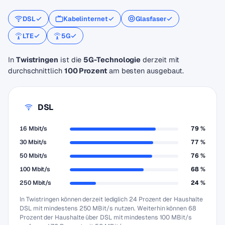
DSL
Kabelinternet
Glasfaser
LTE
5G
In
Twistringen
ist die
5G-Technologie
derzeit mit
durchschnittlich
100 Prozent
am besten ausgebaut.
DSL
16 Mbit/s
79 %
30 Mbit/s
77 %
50 Mbit/s
76 %
100 Mbit/s
68 %
250 Mbit/s
24 %
In Twistringen können derzeit lediglich 24 Prozent der Haushalte
DSL mit mindestens 250 MBit/s nutzen. Weiterhin können 68
Prozent der Haushalte über DSL mit mindestens 100 MBit/s