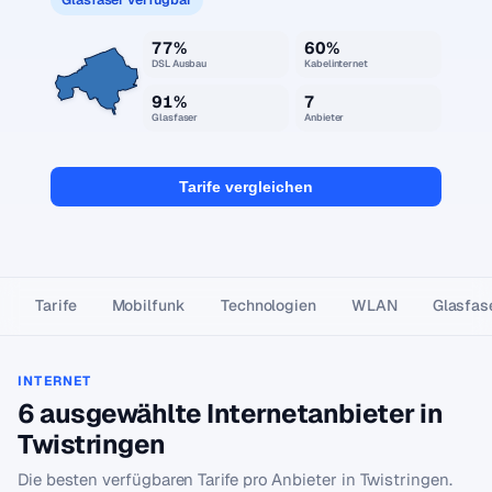
77%
60%
DSL Ausbau
Kabelinternet
91%
7
Glasfaser
Anbieter
Tarife vergleichen
Tarife
Mobilfunk
Technologien
WLAN
Glasfas
INTERNET
6 ausgewählte Internetanbieter in
Twistringen
Die besten verfügbaren Tarife pro Anbieter in Twistringen.