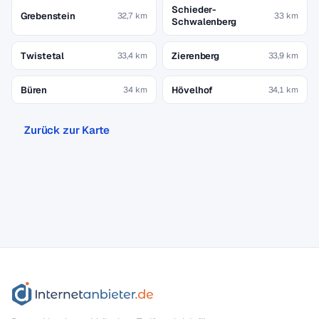
Schieder-
Grebenstein
32,7 km
33 km
Schwalenberg
Twistetal
Zierenberg
33,4 km
33,9 km
Büren
Hövelhof
34 km
34,1 km
Zurück zur Karte