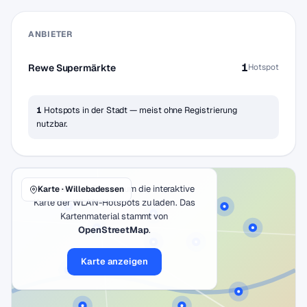
ANBIETER
1
Rewe Supermärkte
Hotspot
1
Hotspots in der Stadt — meist ohne Registrierung
nutzbar.
Klicke auf den Button, um die interaktive
Karte · Willebadessen
Karte der WLAN-Hotspots zu laden. Das
Kartenmaterial stammt von
OpenStreetMap
.
Karte anzeigen