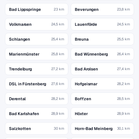
Bad Lippspringe
Beverungen
23 km
23,8 km
Volkmarsen
Lauenförde
24,5 km
24,5 km
Schlangen
Breuna
25,4 km
25,5 km
Marienmünster
Bad Wünnenberg
25,8 km
26,4 km
Trendelburg
Bad Arolsen
27,2 km
27,4 km
DSL in Fürstenberg
Hofgeismar
27,6 km
28,2 km
Derental
Boffzen
28,2 km
28,5 km
Bad Karlshafen
Höxter
28,9 km
28,9 km
Salzkotten
Horn-Bad Meinberg
30 km
30,1 km