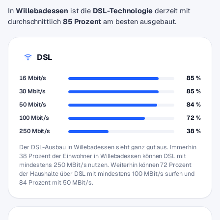
In
Willebadessen
ist die
DSL-Technologie
derzeit mit
durchschnittlich
85 Prozent
am besten ausgebaut.
DSL
16 Mbit/s
85 %
30 Mbit/s
85 %
50 Mbit/s
84 %
100 Mbit/s
72 %
250 Mbit/s
38 %
Der DSL-Ausbau in Willebadessen sieht ganz gut aus. Immerhin
38 Prozent der Einwohner in Willebadessen können DSL mit
mindestens 250 MBit/s nutzen. Weiterhin können 72 Prozent
der Haushalte über DSL mit mindestens 100 MBit/s surfen und
84 Prozent mit 50 MBit/s.