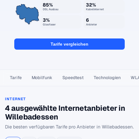
85%
32%
DSL Ausbau
Kabelinternet
3%
6
Glasfaser
Anbieter
Tarife vergleichen
Tarife
Mobilfunk
Speedtest
Technologien
WL
INTERNET
4 ausgewählte Internetanbieter in
Willebadessen
Die besten verfügbaren Tarife pro Anbieter in Willebadessen.