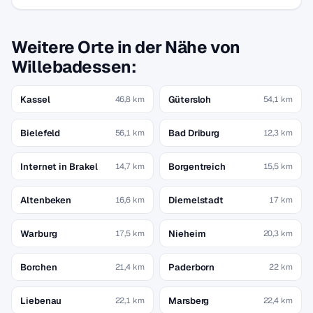
Weitere Orte in der Nähe von
Willebadessen:
Kassel
Gütersloh
46,8 km
54,1 km
Bielefeld
Bad Driburg
56,1 km
12,3 km
Internet in Brakel
Borgentreich
14,7 km
15,5 km
Altenbeken
Diemelstadt
16,6 km
17 km
Warburg
Nieheim
17,5 km
20,3 km
Borchen
Paderborn
21,4 km
22 km
Liebenau
Marsberg
22,1 km
22,4 km