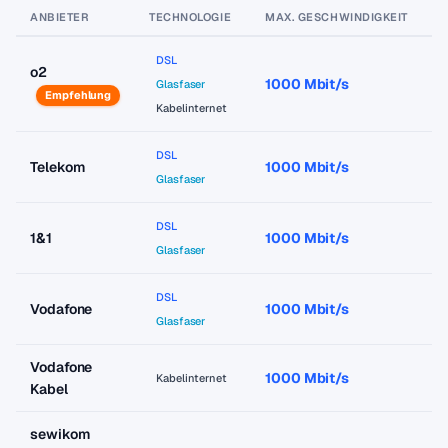
ANBIETER
TECHNOLOGIE
MAX. GESCHWINDIGKEIT
P
DSL
o2
1000 Mbit/s
a
Glasfaser
Empfehlung
Kabelinternet
DSL
Telekom
1000 Mbit/s
a
Glasfaser
DSL
1&1
1000 Mbit/s
a
Glasfaser
DSL
Vodafone
1000 Mbit/s
a
Glasfaser
Vodafone
1000 Mbit/s
a
Kabelinternet
Kabel
sewikom