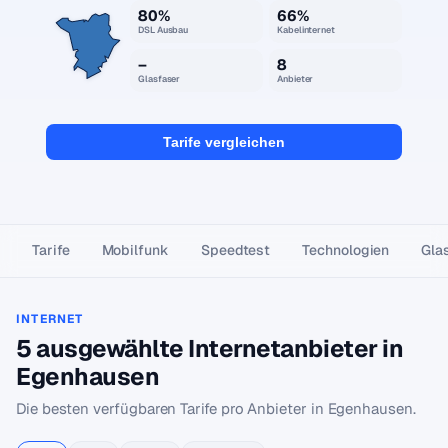
80%
66%
DSL Ausbau
Kabelinternet
–
8
Glasfaser
Anbieter
Tarife vergleichen
Tarife
Mobilfunk
Speedtest
Technologien
Gla
INTERNET
5 ausgewählte Internetanbieter in
Egenhausen
Die besten verfügbaren Tarife pro Anbieter in Egenhausen.