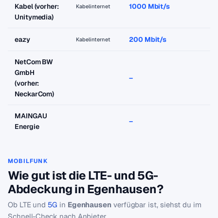
Kabel (vorher:
1000 Mbit/s
a
Kabelinternet
Unitymedia)
eazy
200 Mbit/s
a
Kabelinternet
NetCom BW
GmbH
–
–
(vorher:
NeckarCom)
MAINGAU
–
–
Energie
MOBILFUNK
Wie gut ist die LTE- und 5G-
Abdeckung in Egenhausen?
Ob LTE und
5G
in
Egenhausen
verfügbar ist, siehst du im
Schnell-Check nach Anbieter.