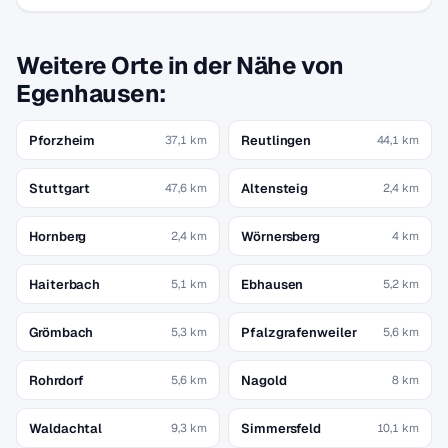
Weitere Orte in der Nähe von
Egenhausen:
Pforzheim
Reutlingen
37,1 km
44,1 km
Stuttgart
Altensteig
47,6 km
2,4 km
Hornberg
Wörnersberg
2,4 km
4 km
Haiterbach
Ebhausen
5,1 km
5,2 km
Grömbach
Pfalzgrafenweiler
5,3 km
5,6 km
Rohrdorf
Nagold
5,6 km
8 km
Waldachtal
Simmersfeld
9,3 km
10,1 km