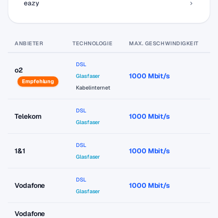
eazy
ANBIETER
TECHNOLOGIE
MAX. GESCHWINDIGKEIT
P
DSL
o2
1000 Mbit/s
a
Glasfaser
Empfehlung
Kabelinternet
DSL
Telekom
1000 Mbit/s
a
Glasfaser
DSL
1&1
1000 Mbit/s
a
Glasfaser
DSL
Vodafone
1000 Mbit/s
a
Glasfaser
Vodafone