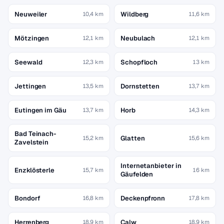
Neuweiler
Wildberg
10,4 km
11,6 km
Mötzingen
Neubulach
12,1 km
12,1 km
Seewald
Schopfloch
12,3 km
13 km
Jettingen
Dornstetten
13,5 km
13,7 km
Eutingen im Gäu
Horb
13,7 km
14,3 km
Bad Teinach-
Glatten
15,2 km
15,6 km
Zavelstein
Internetanbieter in
Enzklösterle
15,7 km
16 km
Gäufelden
Bondorf
Deckenpfronn
16,8 km
17,8 km
Herrenberg
Calw
18,9 km
18,9 km