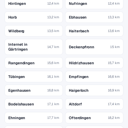
Hirrlingen
Nufringen
12,4 km
12,4 km
Horb
Ebhausen
13,2 km
13,3 km
Wildberg
Haiterbach
13,5 km
13,6 km
Internet in
Deckenpfronn
14,7 km
15 km
Gärtringen
Rangendingen
Hildrizhausen
15,6 km
15,7 km
Tübingen
Empfingen
16,1 km
16,6 km
Egenhausen
Haigerloch
16,8 km
16,9 km
Bodelshausen
Altdorf
17,1 km
17,4 km
Ehningen
Ofterdingen
17,7 km
18,2 km