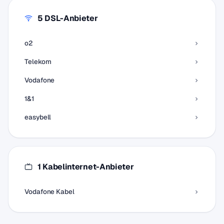
5 DSL-Anbieter
o2
Telekom
Vodafone
1&1
easybell
1 Kabelinternet-Anbieter
Vodafone Kabel