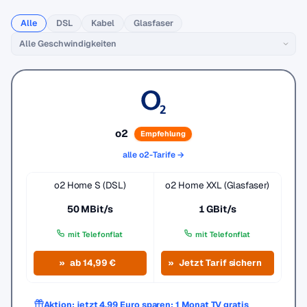
Alle
DSL
Kabel
Glasfaser
o2
Empfehlung
alle o2-Tarife →
o2 Home S (DSL)
o2 Home XXL (Glasfaser)
50 MBit/s
1 GBit/s
mit Telefonflat
mit Telefonflat
ab 14,99 €
Jetzt Tarif sichern
Aktion: jetzt 4,99 Euro sparen: 1 Monat TV gratis