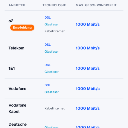
ANBIETER
TECHNOLOGIE
MAX. GESCHWINDIGKEIT
P
DSL
o2
1000 Mbit/s
a
Glasfaser
Empfehlung
Kabelinternet
DSL
Telekom
1000 Mbit/s
a
Glasfaser
DSL
1&1
1000 Mbit/s
a
Glasfaser
DSL
Vodafone
1000 Mbit/s
a
Glasfaser
Vodafone
1000 Mbit/s
a
Kabelinternet
Kabel
Deutsche
1000 Mbit/s
a
Glasfaser