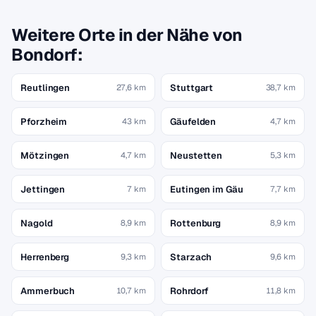
Weitere Orte in der Nähe von
Bondorf:
Reutlingen
Stuttgart
27,6 km
38,7 km
Pforzheim
Gäufelden
43 km
4,7 km
Mötzingen
Neustetten
4,7 km
5,3 km
Jettingen
Eutingen im Gäu
7 km
7,7 km
Nagold
Rottenburg
8,9 km
8,9 km
Herrenberg
Starzach
9,3 km
9,6 km
Ammerbuch
Rohrdorf
10,7 km
11,8 km