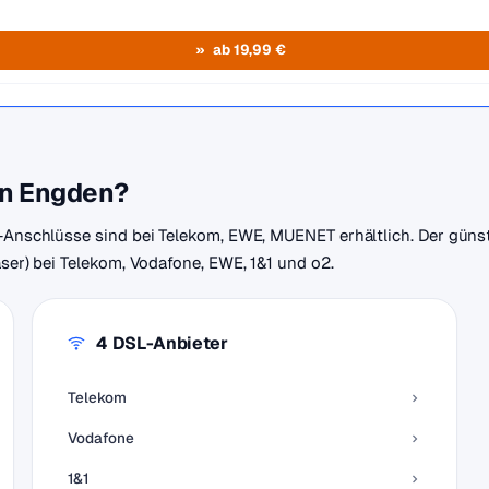
ab 19,99 €
 in Engden?
r-Anschlüsse sind bei Telekom, EWE, MUENET erhältlich. Der günst
aser) bei Telekom, Vodafone, EWE, 1&1 und o2.
4 DSL-Anbieter
Telekom
Vodafone
1&1