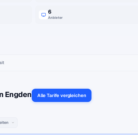
6
Anbieter
ait
in Engden
Alle Tarife vergleichen