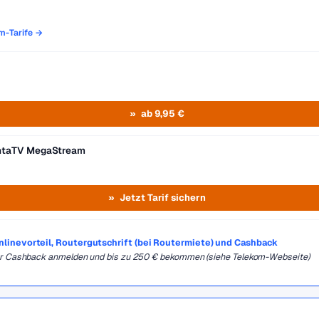
om-Tarife →
ab 9,95 €
entaTV MegaStream
Jetzt Tarif sichern
Onlinevorteil, Routergutschrift (bei Routermiete) und Cashback
für Cashback anmelden und bis zu 250 € bekommen (siehe Telekom-Webseite)