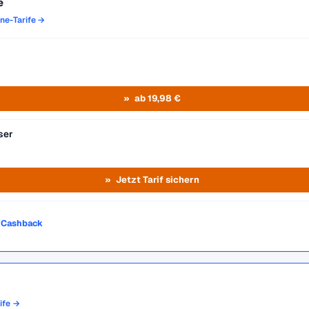
e
one-Tarife →
ab 19,98 €
ser
Jetzt Tarif sichern
o Cashback
rife →