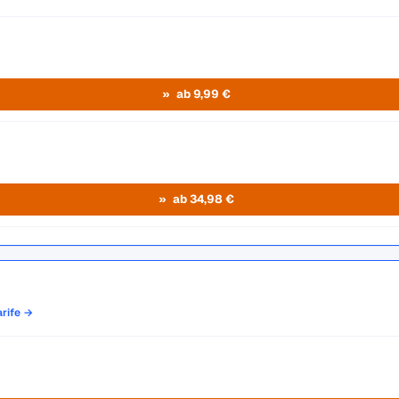
ab 9,99 €
ab 34,98 €
arife →