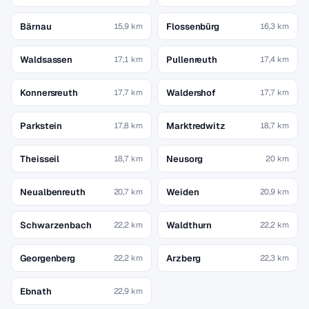
Bärnau
Flossenbürg
15,9 km
16,3 km
Waldsassen
Pullenreuth
17,1 km
17,4 km
Konnersreuth
Waldershof
17,7 km
17,7 km
Parkstein
Marktredwitz
17,8 km
18,7 km
Theisseil
Neusorg
18,7 km
20 km
Neualbenreuth
Weiden
20,7 km
20,9 km
Schwarzenbach
Waldthurn
22,2 km
22,2 km
Georgenberg
Arzberg
22,2 km
22,3 km
Ebnath
22,9 km