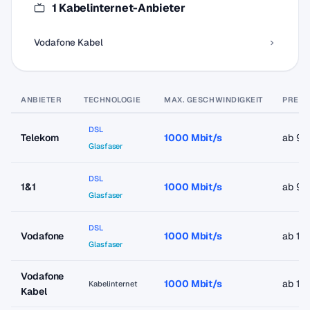
1 Kabelinternet-Anbieter
Vodafone Kabel
ANBIETER
TECHNOLOGIE
MAX. GESCHWINDIGKEIT
PREIS
DSL
Telekom
1000 Mbit/s
ab 9,
Glasfaser
DSL
1&1
1000 Mbit/s
ab 9,
Glasfaser
DSL
Vodafone
1000 Mbit/s
ab 19
Glasfaser
Vodafone
1000 Mbit/s
ab 19
Kabelinternet
Kabel