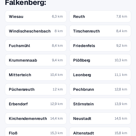
Falkenberg:
Wiesau
Reuth
6,3 km
7,6 km
Windischeschenbach
Tirschenreuth
8 km
8,4 km
Fuchsmühl
Friedenfels
8,4 km
9,2 km
Krummennaab
Plößberg
9,4 km
10,3 km
Mitterteich
Leonberg
10,4 km
11,1 km
Püchersreuth
Pechbrunn
12 km
12,8 km
Erbendorf
Störnstein
12,9 km
13,9 km
Kirchendemenreuth
Neustadt
14,4 km
14,5 km
Floß
Altenstadt
15,3 km
15,8 km