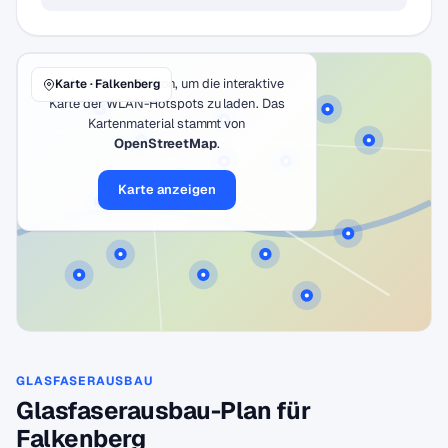
Klicke auf den Button, um die interaktive
Karte · Falkenberg
Karte der WLAN-Hotspots zu laden. Das
Kartenmaterial stammt von
OpenStreetMap
.
Karte anzeigen
GLASFASERAUSBAU
Glasfaserausbau-Plan für
Falkenberg