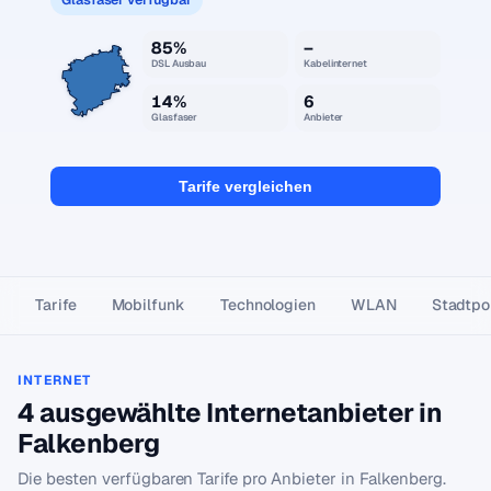
85%
–
DSL Ausbau
Kabelinternet
14%
6
Glasfaser
Anbieter
Tarife vergleichen
Tarife
Mobilfunk
Technologien
WLAN
Stadtpor
INTERNET
4 ausgewählte Internetanbieter in
Falkenberg
Die besten verfügbaren Tarife pro Anbieter in Falkenberg.