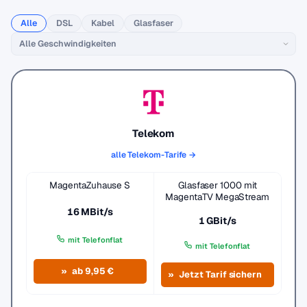
Alle
DSL
Kabel
Glasfaser
Telekom
alle Telekom-Tarife →
MagentaZuhause S
Glasfaser 1000 mit
MagentaTV MegaStream
16 MBit/s
1 GBit/s
mit Telefonflat
mit Telefonflat
ab 9,95 €
Jetzt Tarif sichern