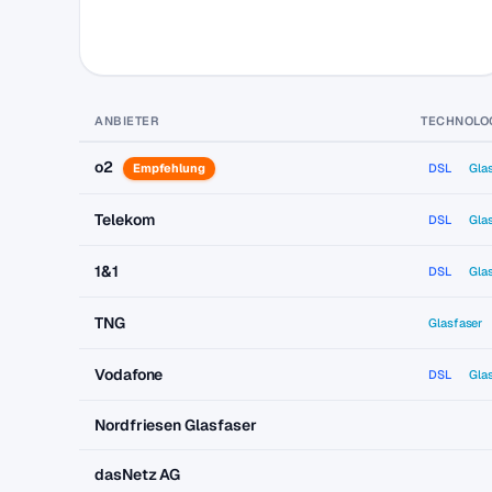
ANBIETER
TECHNOLO
o2
Empfehlung
DSL
Gla
Telekom
DSL
Gla
1&1
DSL
Gla
TNG
Glasfaser
Vodafone
DSL
Gla
Nordfriesen Glasfaser
dasNetz AG