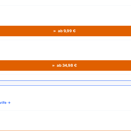
ab 9,99 €
ab 34,98 €
arife →