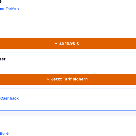
e
one-Tarife →
ab 19,98 €
ser
Jetzt Tarif sichern
o Cashback
rife →