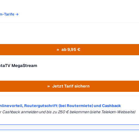
om-Tarife →
ab 9,95 €
entaTV MegaStream
Jetzt Tarif sichern
Onlinevorteil, Routergutschrift (bei Routermiete) und Cashback
für Cashback anmelden und bis zu 250 € bekommen (siehe Telekom-Webseite)