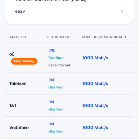
eazy
ANBIETER
TECHNOLOGIE
MAX. GESCHWINDIGKEIT
P
DSL
o2
1000 Mbit/s
a
Glasfaser
Empfehlung
Kabelinternet
DSL
Telekom
1000 Mbit/s
a
Glasfaser
DSL
1&1
1000 Mbit/s
a
Glasfaser
DSL
Vodafone
1000 Mbit/s
a
Glasfaser