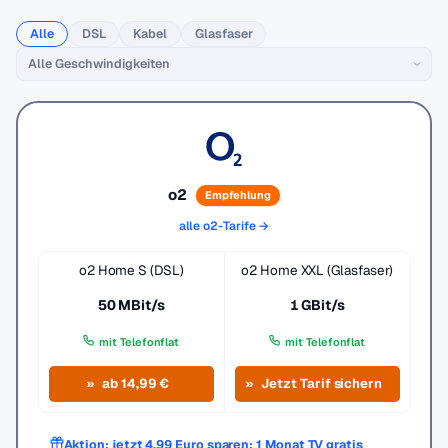
Alle
DSL
Kabel
Glasfaser
o2
Empfehlung
alle o2-Tarife →
o2 Home S (DSL)
o2 Home XXL (Glasfaser)
50 MBit/s
1 GBit/s
mit Telefonflat
mit Telefonflat
ab 14,99 €
Jetzt Tarif sichern
Aktion: jetzt 4,99 Euro sparen: 1 Monat TV gratis