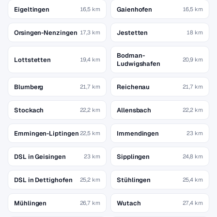
Eigeltingen
Gaienhofen
16,5 km
16,5 km
Orsingen-Nenzingen
Jestetten
17,3 km
18 km
Bodman-
Lottstetten
19,4 km
20,9 km
Ludwigshafen
Blumberg
Reichenau
21,7 km
21,7 km
Stockach
Allensbach
22,2 km
22,2 km
Emmingen-Liptingen
Immendingen
22,5 km
23 km
DSL in Geisingen
Sipplingen
23 km
24,8 km
DSL in Dettighofen
Stühlingen
25,2 km
25,4 km
Mühlingen
Wutach
26,7 km
27,4 km