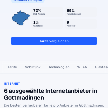
73%
65%
DSL Ausbau
Kabelinternet
1%
9
Glasfaser
Anbieter
Tarife vergleichen
Tarife
Mobilfunk
Technologien
WLAN
Glasfas
INTERNET
6 ausgewählte Internetanbieter in
Gottmadingen
Die besten verfügbaren Tarife pro Anbieter in Gottmadingen.