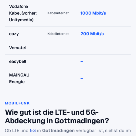
Vodafone
Kabel (vorher:
1000 Mbit/s
a
Kabelinternet
Unitymedia)
eazy
200 Mbit/s
a
Kabelinternet
Versatel
–
–
easybell
–
–
MAINGAU
–
–
Energie
MOBILFUNK
Wie gut ist die LTE- und 5G-
Abdeckung in Gottmadingen?
Ob LTE und
5G
in
Gottmadingen
verfügbar ist, siehst du im