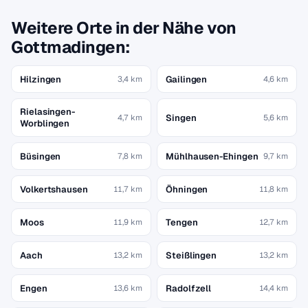
Weitere Orte in der Nähe von
Gottmadingen:
Hilzingen
Gailingen
3,4 km
4,6 km
Rielasingen-
Singen
4,7 km
5,6 km
Worblingen
Büsingen
Mühlhausen-Ehingen
7,8 km
9,7 km
Volkertshausen
Öhningen
11,7 km
11,8 km
Moos
Tengen
11,9 km
12,7 km
Aach
Steißlingen
13,2 km
13,2 km
Engen
Radolfzell
13,6 km
14,4 km