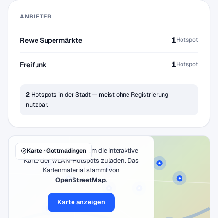
ANBIETER
1
Rewe Supermärkte
Hotspot
1
Freifunk
Hotspot
2
Hotspots in der Stadt — meist ohne Registrierung
nutzbar.
Klicke auf den Button, um die interaktive
Karte · Gottmadingen
Karte der WLAN-Hotspots zu laden. Das
Kartenmaterial stammt von
OpenStreetMap
.
Karte anzeigen