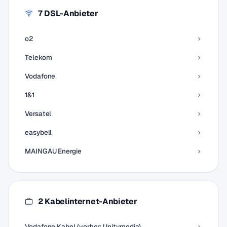
7 DSL-Anbieter
o2
Telekom
Vodafone
1&1
Versatel
easybell
MAINGAU Energie
2 Kabelinternet-Anbieter
Vodafone Kabel (vorher: Unitymedia)