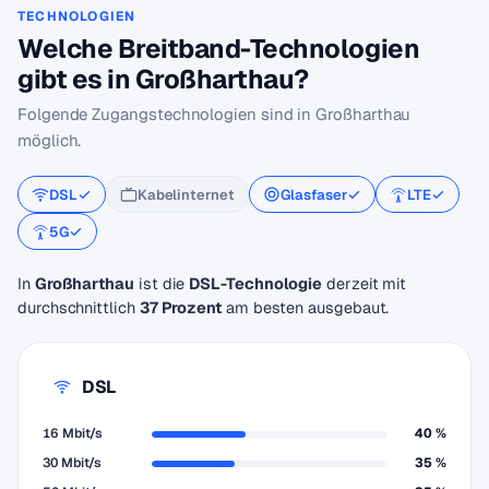
TECHNOLOGIEN
Welche Breitband-Technologien
gibt es in Großharthau?
Folgende Zugangstechnologien sind in Großharthau
möglich.
DSL
Kabelinternet
Glasfaser
LTE
5G
In
Großharthau
ist die
DSL-Technologie
derzeit mit
durchschnittlich
37 Prozent
am besten ausgebaut.
DSL
16 Mbit/s
40 %
30 Mbit/s
35 %