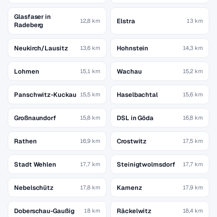
Glasfaser in
Elstra
12,8 km
13 km
Radeberg
Neukirch/Lausitz
Hohnstein
13,6 km
14,3 km
Lohmen
Wachau
15,1 km
15,2 km
Panschwitz-Kuckau
Haselbachtal
15,5 km
15,6 km
Großnaundorf
DSL in Göda
15,8 km
16,8 km
Rathen
Crostwitz
16,9 km
17,5 km
Stadt Wehlen
Steinigtwolmsdorf
17,7 km
17,7 km
Nebelschütz
Kamenz
17,8 km
17,9 km
Doberschau-Gaußig
Räckelwitz
18 km
18,4 km