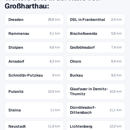
Großharthau:
Dresden
DSL in Frankenthal
26,8 km
2,4 km
Rammenau
Bischofswerda
5,1 km
5,8 km
Stolpen
Großröhrsdorf
6,6 km
7,4 km
Arnsdorf
Ohorn
8,3 km
8,4 km
Schmölln-Putzkau
Burkau
9 km
9,2 km
Glasfaser in Demitz-
Pulsnitz
10,5 km
10,5 km
Thumitz
Dürrröhrsdorf-
Steina
11 km
11,1 km
Dittersbach
Neustadt
Lichtenberg
11,9 km
12,2 km