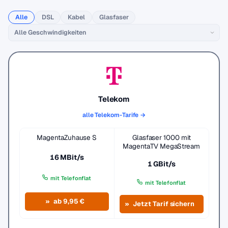
Alle
DSL
Kabel
Glasfaser
Telekom
alle Telekom-Tarife →
MagentaZuhause S
Glasfaser 1000 mit
MagentaTV MegaStream
16 MBit/s
1 GBit/s
mit Telefonflat
mit Telefonflat
ab 9,95 €
Jetzt Tarif sichern