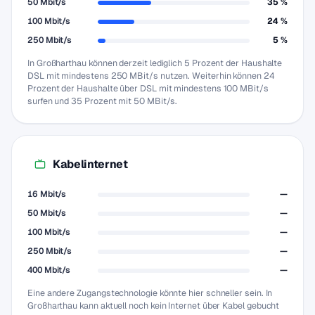
50 Mbit/s
35 %
100 Mbit/s
24 %
250 Mbit/s
5 %
In Großharthau können derzeit lediglich 5 Prozent der Haushalte
DSL mit mindestens 250 MBit/s nutzen. Weiterhin können 24
Prozent der Haushalte über DSL mit mindestens 100 MBit/s
surfen und 35 Prozent mit 50 MBit/s.
Kabelinternet
16 Mbit/s
—
50 Mbit/s
—
100 Mbit/s
—
250 Mbit/s
—
400 Mbit/s
—
Eine andere Zugangstechnologie könnte hier schneller sein. In
Großharthau kann aktuell noch kein Internet über Kabel gebucht