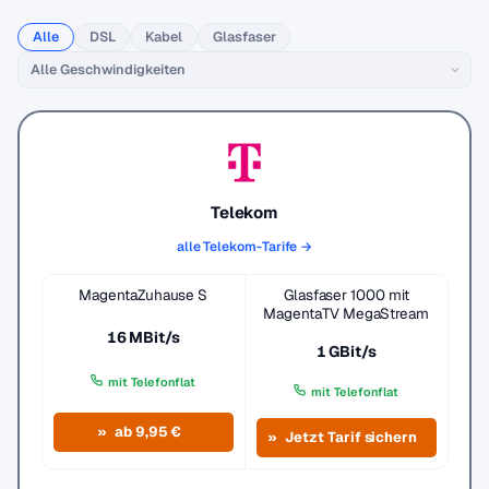
Alle
DSL
Kabel
Glasfaser
Telekom
alle Telekom-Tarife →
MagentaZuhause S
Glasfaser 1000 mit
MagentaTV MegaStream
16 MBit/s
1 GBit/s
mit Telefonflat
mit Telefonflat
ab 9,95 €
Jetzt Tarif sichern