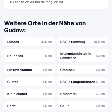
zu sehen ob es bei dir möglich ist.
Weitere Orte in der Nähe von
Gudow:
Lübeck
DSL in Hamburg
35,5 km
51,8 km
Internetanbieter in
Hollenbek
5 km
5,2 km
Lehmrade
Lüttow-Valluhn
Grambek
5,9 km
6,2 km
Güster
DSL in Langenlehsten
6,5 km
6,7 km
Klein Zecher
Brunsmark
6,9 km
7,1 km
Horst
Gallin
7,8 km
7,9 km