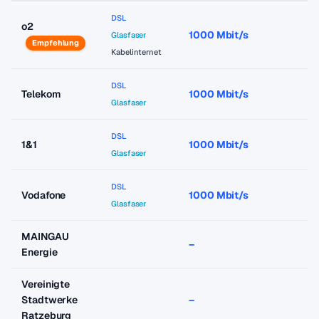
DSL
o2
1000 Mbit/s
a
Glasfaser
Empfehlung
Kabelinternet
DSL
Telekom
1000 Mbit/s
a
Glasfaser
DSL
1&1
1000 Mbit/s
a
Glasfaser
DSL
Vodafone
1000 Mbit/s
a
Glasfaser
MAINGAU
–
–
Energie
Vereinigte
Stadtwerke
–
–
Ratzeburg