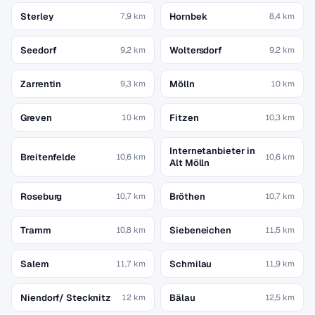
Sterley
Hornbek
7,9 km
8,4 km
Seedorf
Woltersdorf
9,2 km
9,2 km
Zarrentin
Mölln
9,3 km
10 km
Greven
Fitzen
10 km
10,3 km
Internetanbieter in
Breitenfelde
10,6 km
10,6 km
Alt Mölln
Roseburg
Bröthen
10,7 km
10,7 km
Tramm
Siebeneichen
10,8 km
11,5 km
Salem
Schmilau
11,7 km
11,9 km
Niendorf/ Stecknitz
Bälau
12 km
12,5 km