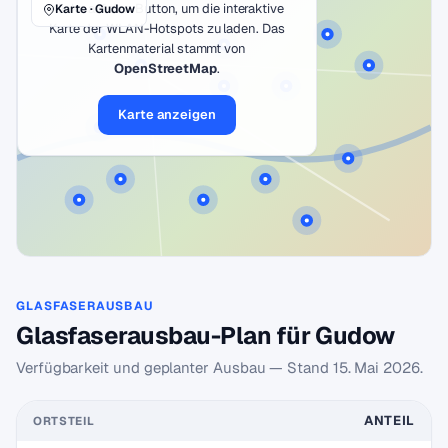
Klicke auf den Button, um die interaktive
Karte · Gudow
Karte der WLAN-Hotspots zu laden. Das
Kartenmaterial stammt von
OpenStreetMap
.
Karte anzeigen
GLASFASERAUSBAU
Glasfaserausbau-Plan für Gudow
Verfügbarkeit und geplanter Ausbau — Stand
15. Mai 2026
.
ANTEIL
ORTSTEIL