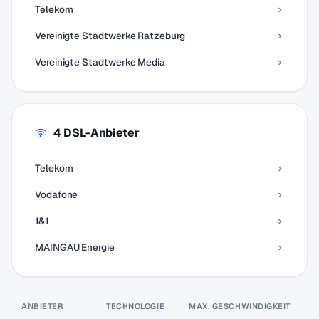
Telekom
Vereinigte Stadtwerke Ratzeburg
Vereinigte Stadtwerke Media
4 DSL-Anbieter
Telekom
Vodafone
1&1
MAINGAU Energie
ANBIETER
TECHNOLOGIE
MAX. GESCHWINDIGKEIT
P