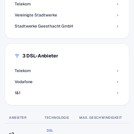
Telekom
Vereinigte Stadtwerke
Stadtwerke Geesthacht GmbH
3 DSL-Anbieter
Telekom
Vodafone
1&1
ANBIETER
TECHNOLOGIE
MAX. GESCHWINDIGKEIT
P
DSL