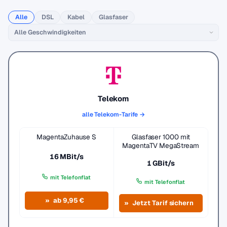
Alle
DSL
Kabel
Glasfaser
Telekom
alle Telekom-Tarife →
MagentaZuhause S
Glasfaser 1000 mit
MagentaTV MegaStream
16 MBit/s
1 GBit/s
mit Telefonflat
mit Telefonflat
ab 9,95 €
Jetzt Tarif sichern