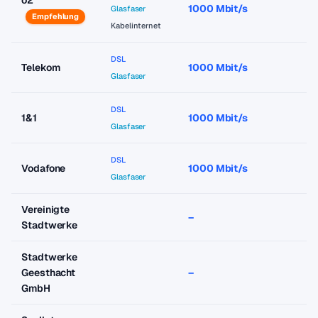
o2
1000 Mbit/s
a
Glasfaser
Empfehlung
Kabelinternet
DSL
Telekom
1000 Mbit/s
a
Glasfaser
DSL
1&1
1000 Mbit/s
a
Glasfaser
DSL
Vodafone
1000 Mbit/s
a
Glasfaser
Vereinigte
–
–
Stadtwerke
Stadtwerke
Geesthacht
–
–
GmbH