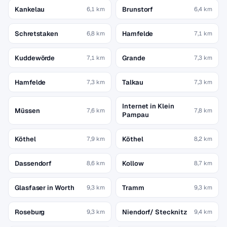
Kankelau
Brunstorf
6,1 km
6,4 km
Schretstaken
Hamfelde
6,8 km
7,1 km
Kuddewörde
Grande
7,1 km
7,3 km
Hamfelde
Talkau
7,3 km
7,3 km
Internet in Klein
Müssen
7,6 km
7,8 km
Pampau
Köthel
Köthel
7,9 km
8,2 km
Dassendorf
Kollow
8,6 km
8,7 km
Glasfaser in Worth
Tramm
9,3 km
9,3 km
Roseburg
Niendorf/ Stecknitz
9,3 km
9,4 km