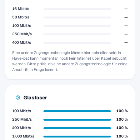
16 Mbit/s
—
50 Mbit/s
—
100 Mbit/s
—
250 Mbit/s
—
400 Mbit/s
—
Eine andere Zugangstechnologie könnte hier schneller sein. In
Havekost kann momentan noch kein Internet über Kabel gebucht
werden. Bitte prüfe, ob eine andere Zugangstechnologie für deine
Anschrift in Frage kommt.
Glasfaser
100 Mbit/s
100 %
250 Mbit/s
100 %
400 Mbit/s
100 %
1.000 Mbit/s
100 %