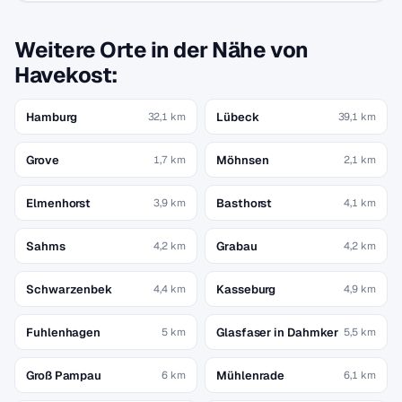
Weitere Orte in der Nähe von
Havekost:
Hamburg
Lübeck
32,1 km
39,1 km
Grove
Möhnsen
1,7 km
2,1 km
Elmenhorst
Basthorst
3,9 km
4,1 km
Sahms
Grabau
4,2 km
4,2 km
Schwarzenbek
Kasseburg
4,4 km
4,9 km
Fuhlenhagen
Glasfaser in Dahmker
5 km
5,5 km
Groß Pampau
Mühlenrade
6 km
6,1 km