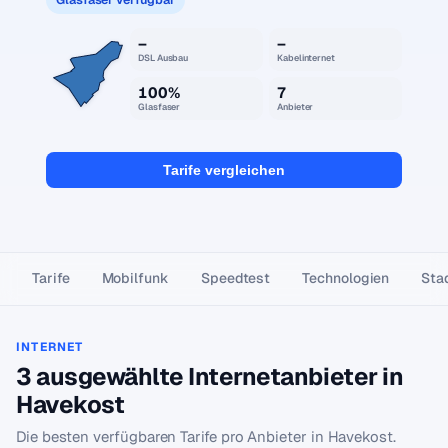
–
–
DSL Ausbau
Kabelinternet
100%
7
Glasfaser
Anbieter
Tarife vergleichen
Tarife
Mobilfunk
Speedtest
Technologien
Stad
INTERNET
3 ausgewählte Internetanbieter in
Havekost
Die besten verfügbaren Tarife pro Anbieter in Havekost.