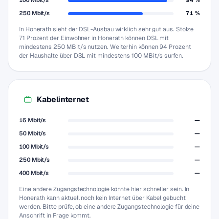
100 Mbit/s
94 %
250 Mbit/s
71 %
In Honerath sieht der DSL-Ausbau wirklich sehr gut aus. Stolze
71 Prozent der Einwohner in Honerath können DSL mit
mindestens 250 MBit/s nutzen. Weiterhin können 94 Prozent
der Haushalte über DSL mit mindestens 100 MBit/s surfen.
Kabelinternet
16 Mbit/s
—
50 Mbit/s
—
100 Mbit/s
—
250 Mbit/s
—
400 Mbit/s
—
Eine andere Zugangstechnologie könnte hier schneller sein. In
Honerath kann aktuell noch kein Internet über Kabel gebucht
werden. Bitte prüfe, ob eine andere Zugangstechnologie für deine
Anschrift in Frage kommt.