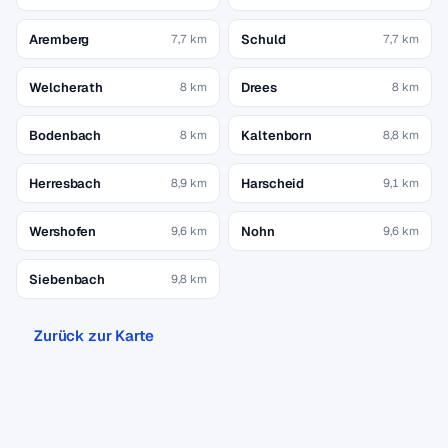
Aremberg
Schuld
7,7 km
7,7 km
Welcherath
Drees
8 km
8 km
Bodenbach
Kaltenborn
8 km
8,8 km
Herresbach
Harscheid
8,9 km
9,1 km
Wershofen
Nohn
9,6 km
9,6 km
Siebenbach
9,8 km
Zurück zur Karte