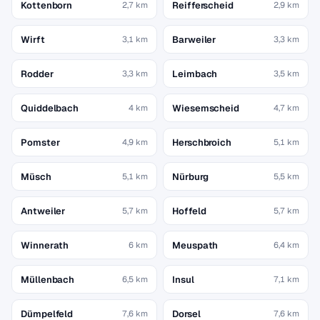
Kottenborn
Reifferscheid
2,7 km
2,9 km
Wirft
Barweiler
3,1 km
3,3 km
Rodder
Leimbach
3,3 km
3,5 km
Quiddelbach
Wiesemscheid
4 km
4,7 km
Pomster
Herschbroich
4,9 km
5,1 km
Müsch
Nürburg
5,1 km
5,5 km
Antweiler
Hoffeld
5,7 km
5,7 km
Winnerath
Meuspath
6 km
6,4 km
Müllenbach
Insul
6,5 km
7,1 km
Dümpelfeld
Dorsel
7,6 km
7,6 km